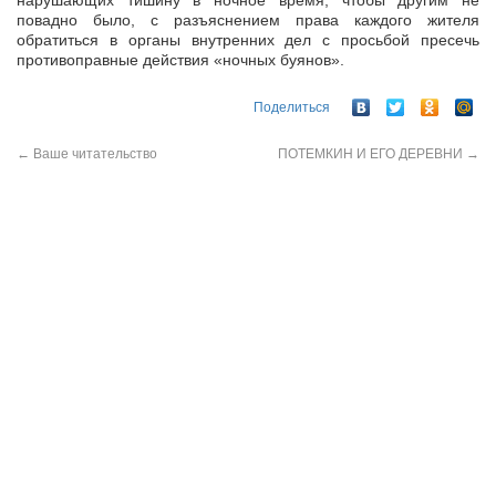
нарушающих тишину в ночное время, чтобы другим не
повадно было, с разъяснением права каждого жителя
обратиться в органы внутренних дел с просьбой пресечь
противоправные действия «ночных буянов».
Поделиться
←
Ваше читательство
ПОТЕМКИН И ЕГО ДЕРЕВНИ
→