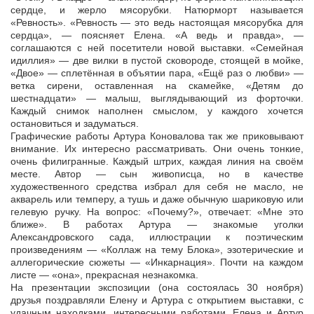
сердце, и жерло мясорубки. Натюрморт называется
«Ревность». «Ревность — это ведь настоящая мясорубка для
сердца», — поясняет Елена. «А ведь и правда», —
соглашаются с ней посетители новой выставки. «Семейная
идиллия» — две вилки в пустой сковороде, стоящей в мойке,
«Двое» — сплетённая в объятии пара, «Ещё раз о любви» —
ветка сирени, оставленная на скамейке, «Детям до
шестнадцати» — малыш, выглядывающий из форточки.
Каждый снимок наполнен смыслом, у каждого хочется
остановиться и задуматься.
Графические работы Артура Коновалова так же приковывают
внимание. Их интересно рассматривать. Они очень тонкие,
очень филигранные. Каждый штрих, каждая линия на своём
месте. Автор — сын живописца, но в качестве
художественного средства избрал для себя не масло, не
акварель или темперу, а тушь и даже обычную шариковую или
гелевую ручку. На вопрос: «Почему?», отвечает: «Мне это
ближе». В работах Артура — знакомые уголки
Александровского сада, иллюстрации к поэтическим
произведениям — «Коллаж на тему Блока», эзотерические и
аллегорические сюжеты — «Инкарнация». Почти на каждом
листе — «она», прекрасная незнакомка.
На презентации экспозиции (она состоялась 30 ноября)
друзья поздравляли Елену и Артура с открытием выставки, с
удачным находками, интересными работами. Елена и Артур