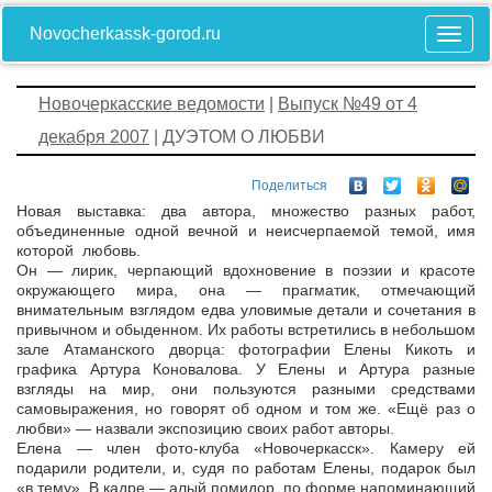
Novocherkassk-gorod.ru
Новочеркасские ведомости
|
Выпуск №49 от 4
декабря 2007
| ДУЭТОМ О ЛЮБВИ
Поделиться
Новая выставка: два автора, множество разных работ,
объединенные одной вечной и неисчерпаемой темой, имя
которой ­ любовь.
Он — лирик, черпающий вдохновение в поэзии и красоте
окружающего мира, она — прагматик, отмечающий
внимательным взглядом едва уловимые детали и сочетания в
привычном и обыденном. Их работы встретились в небольшом
зале Атаманского дворца: фотографии Елены Кикоть и
графика Артура Коновалова. У Елены и Артура разные
взгляды на мир, они пользуются разными средствами
самовыражения, но говорят об одном и том же. «Ещё раз о
любви» — назвали экспозицию своих работ авторы.
Елена — член фото-клуба «Новочеркасск». Камеру ей
подарили родители, и, судя по работам Елены, подарок был
«в тему». В кадре — алый помидор, по форме напоминающий