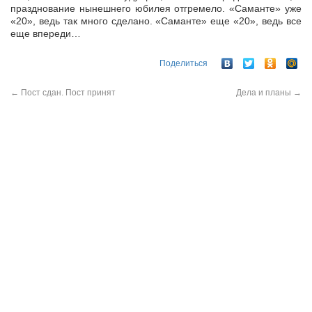
празднование нынешнего юбилея отгремело. «Саманте» уже
«20», ведь так много сделано. «Саманте» еще «20», ведь все
еще впереди…
Поделиться
←
Пост сдан. Пост принят
Дела и планы
→