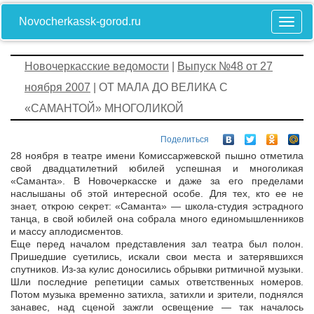
Novocherkassk-gorod.ru
Новочеркасские ведомости
|
Выпуск №48 от 27
ноября 2007
| ОТ МАЛА ДО ВЕЛИКА С
«САМАНТОЙ» МНОГОЛИКОЙ
Поделиться
28 ноября в театре имени Комиссаржевской пышно отметила
свой двадцатилетний юбилей успешная и многоликая
«Саманта». В Новочеркасске и даже за его пределами
наслышаны об этой интересной особе. Для тех, кто ее не
знает, открою секрет: «Саманта» — школа-студия эстрадного
танца, в свой юбилей она собрала много единомышленников
и массу аплодисментов.
Еще перед началом представления зал театра был полон.
Пришедшие суетились, искали свои места и затерявшихся
спутников. Из-за кулис доносились обрывки ритмичной музыки.
Шли последние репетиции самых ответственных номеров.
Потом музыка временно затихла, затихли и зрители, поднялся
занавес, над сценой зажгли освещение — так началось