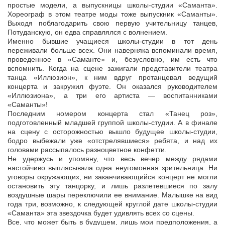
простые модели, а выпускницы школы-студии «Саманта».
Хореограф в этом театре моды тоже выпускник «Саманты».
Выходя поблагодарить свою первую учительницу танцев,
Потуданскую, он едва справлялся с волнением.
Именно бывшие учащиеся школы-студии в тот день
переживали больше всех. Они наверняка вспоминали время,
проведенное в «Саманте» и, безусловно, им есть что
вспомнить. Когда на сцене зажигали представители театра
танца «Иллюзион», к ним вдруг протанцевал ведущий
концерта и закружил фуэте. Он оказался руководителем
«Иллюзиона», а три его артиста — воспитанниками
«Саманты»!
Последним номером концерта стал «Танец роз»,
подготовленный младшей группой школы-студии. А в финале
на сцену с осторожностью вышло будущее школы-студии,
бодро выбежали уже «отстрелявшиеся» ребята, и над их
головами рассыпалось разноцветное конфетти.
Не удержусь и упомяну, что весь вечер между рядами
настойчиво выплясывала одна неугомонная зрительница. Ни
уговоры окружающих, ни заканчивающийся концерт не могли
остановить эту танцорку, и лишь разлетевшиеся по залу
воздушные шары переключили ее внимание. Малышке на вид
года три, возможно, к следующей круглой дате школы-студии
«Саманта» эта звездочка будет удивлять всех со сцены.
Все, что может быть в будущем, лишь мои предположения, а