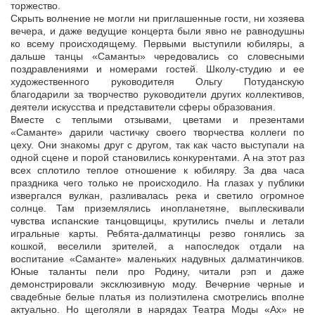
торжество.
Скрыть волнение не могли ни приглашенные гости, ни хозяева
вечера, и даже ведущие концерта были явно не равнодушны
ко всему происходящему. Первыми выступили юбиляры, а
дальше танцы «Саманты» чередовались со словесными
поздравлениями и номерами гостей. Школу-студию и ее
художественного руководителя Ольгу Потуданскую
благодарили за творчество руководители других коллективов,
деятели искусства и представители сферы образования.
Вместе с теплыми отзывами, цветами и презентами
«Саманте» дарили частичку своего творчества коллеги по
цеху. Они знакомы друг с другом, так как часто выступали на
одной сцене и порой становились конкурентами. А на этот раз
всех сплотило теплое отношение к юбиляру. За два часа
праздника чего только не происходило. На глазах у публики
извергался вулкан, разливалась река и светило огромное
солнце. Там приземлялись инопланетяне, выплескивали
чувства испанские танцовщицы, крутились пчелы и летали
игральные карты. Ребята-далматинцы резво гонялись за
кошкой, веселили зрителей, а напоследок отдали на
воспитание «Саманте» маленьких надувных далматинчиков.
Юные таланты пели про Родину, читали рэп и даже
демонстрировали эксклюзивную моду. Вечерние черные и
свадебные белые платья из полиэтилена смотрелись вполне
актуально. Но щеголяли в нарядах Театра Моды «Ах» не