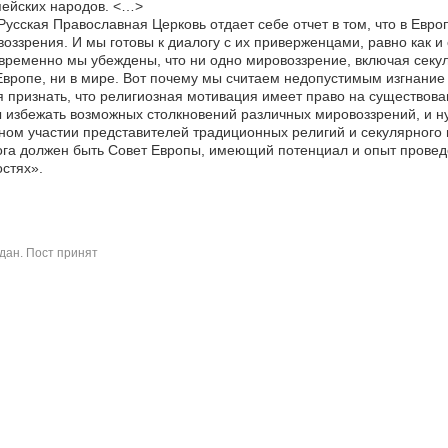
ейских народов. <…>
усская Православная Церковь отдает себе отчет в том, что в Евро
оззрения. И мы готовы к диалогу с их приверженцами, равно как и 
ременно мы убеждены, что ни одно мировоззрение, включая секул
Европе, ни в мире. Вот почему мы считаем недопустимым изгнание 
 признать, что религиозная мотивация имеет право на существован
 избежать возможных столкновений различных мировоззрений, и н
ном участии представителей традиционных религий и секулярного 
га должен быть Совет Европы, имеющий потенциал и опыт провед
стях».
дан. Пост принят