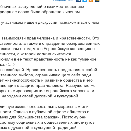
публичных выступлений о взаимоотношениях
патриаршее слово было обращено к членам
 участникам нашей дискуссии познакомиться с ним
взаимосвязи прав человека и нравственности. Это
твенности, а также в оправдании безнравственных
 всем нам о том, что в Европейскую конвенцию о
нности, с которой должна считаться
ючили в ее текст нравственность не как туманное
ека. <…>
 со свободой. Нравственность представляет собой
тственного выбора, ограничивающего себя ради
ет жизнеспособность и развитие общества и его
онвенции о защите прав человека. Разрушение же
орвать мировосприятие европейского человека и
и народами своей духовной и культурной
 личную жизнь человека. Быть моральным или
чности. Однако в публичной сфере общество и
емую для большинства граждан. Поэтому они
систему социальных и общественных институтов,
ных с духовной и культурной традицией