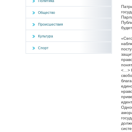
Политика
Патри
госуд
Общество
Парл
Публи
Происшествия
будет
Культура
«Сего
наблю
Спорт
посту
защит
право
понят
<…> Н
свобо
блага
единс
нравс
приве
идент
Однов
амора
госуд
должн
систе