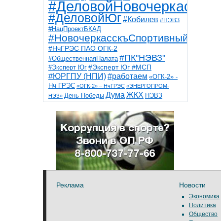
#ДеловойНовочеркасск
#ДеловойЮг
#Кобилев
#НЭВЗ
#НацПроектБКАД
#НовочеркасскъСпортивный
#НчГРЭС ПАО ОГК-2
#ПК"НЭВЗ"
#ОбщественнаяПалата
#Эксперт Юг
#Эксперт Юг #МСП
#ЮРГПУ (НПИ)
#работаем
«ОГК-2» -
Нч ГРЭС
«ОГК-2» – НчГРЭС
«ЭНЕРГОПРОМ-
Дума
ЖКХ
НЭВЗ
День Победы
НЭЗ»
ТНТ
НчГРЭС
Победа
Собор
ТПП
благоустройство
ветераны
выборы
дети
дороги
казаки
коррупция
космос
парк
общественная палата
пожар
роща
спорт
художники
театр
транспорт
Реклама
Новости
Экономика
Политика
Общество