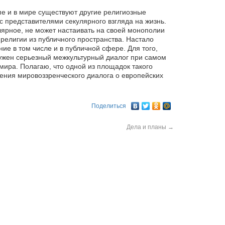
пе и в мире существуют другие религиозные
с представителями секулярного взгляда на жизнь.
ярное, не может настаивать на своей монополии
религии из публичного пространства. Настало
ие в том числе и в публичной сфере. Для того,
ужен серьезный межкультурный диалог при самом
мира. Полагаю, что одной из площадок такого
ения мировоззренческого диалога о европейских
Поделиться
Дела и планы
→