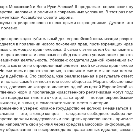
арх Московский и Всея Руси Алексий II продолжает серию своих 
арства, человека и религии в современных условиях. В этот раз 
аментской Ассамблеи Совета Европы.
куем патриаршее слово с некоторыми сокращениями. Думаем, что
 полезно.
дня происходит губительный для европейской цивилизации разрыв 
дается в появлении нового поколения прав, противоречащих нравс
пков с помощью прав человека. В связи с этим хотел бы напомнить
е прав человека и основных свобод включено упоминание нравстве
защитная деятельность. Убежден: создатели данной конвенции вкл
ие, а как вполне определенный элемент всей системы прав челов
е считаясь с нравственностью, в конечном счете мы не считаемся
ду в действии. Это свобода, уже реализованная в результате отве
 и пользы самой личности или всего общества. Мораль обеспечива
тво, достижение которого является одной из целей Европейской к
твенных норм и пропаганда нравственного релятивизма могут под
сти народы континента к черте, за которой — потеря европейским
ичности, а значит, и самостоятельного места в истории.
ременно я уверен: никакое государство не должно вмешиваться в
льным — это, в конце концов, — следствие свободного выбора ли
арство должны поддерживать и поощрять нравственность, приемл
ы направлять свои усилия через средства массовой информации, 
му образования на воспроизводство нравственных идеалов, связан