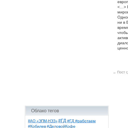
европ
<…> Р
миров
Однов
ни в 
время
чтобы
актив
диало
ценно
←
Пост с
Облако тегов
#ГД
#АО «ЭПМ-НЭЗ»
#ГД #работаем
#ДеловойКофе
#Кобилев