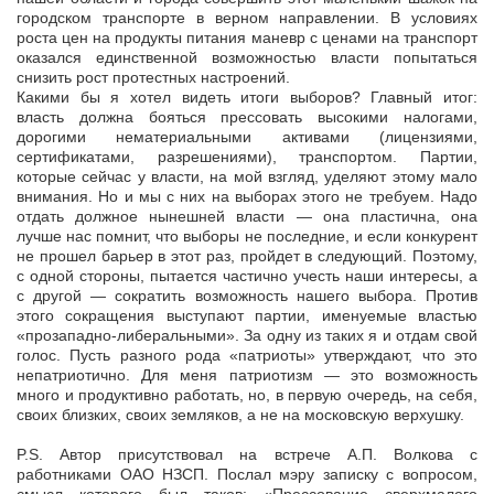
городском транспорте в верном направлении. В условиях
роста цен на продукты питания маневр с ценами на транспорт
оказался единственной возможностью власти попытаться
снизить рост протестных настроений.
Какими бы я хотел видеть итоги выборов? Главный итог:
власть должна бояться прессовать высокими налогами,
дорогими нематериальными активами (лицензиями,
сертификатами, разрешениями), транспортом. Партии,
которые сейчас у власти, на мой взгляд, уделяют этому мало
внимания. Но и мы с них на выборах этого не требуем. Надо
отдать должное нынешней власти — она пластична, она
лучше нас помнит, что выборы не последние, и если конкурент
не прошел барьер в этот раз, пройдет в следующий. Поэтому,
с одной стороны, пытается частично учесть наши интересы, а
с другой — сократить возможность нашего выбора. Против
этого сокращения выступают партии, именуемые властью
«прозападно-либеральными». За одну из таких я и отдам свой
голос. Пусть разного рода «патриоты» утверждают, что это
непатриотично. Для меня патриотизм — это возможность
много и продуктивно работать, но, в первую очередь, на себя,
своих близких, своих земляков, а не на московскую верхушку.
P.S. Автор присутствовал на встрече А.П. Волкова с
работниками ОАО НЗСП. Послал мэру записку с вопросом,