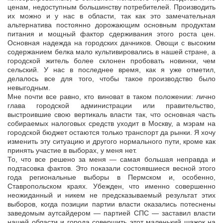
ценам, недоступным большинству потребителей. Производить
их можно и у нас в области, так как это замечательная
альтернатива постоянно дорожающим основным продуктам
питания и мощный фактор сдерживания этого роста цен.
Основная надежда на городских дачников. Овощи с высоким
содержанием белка мало культивировались в нашей стране, а
городской житель более склонен пробовать новинки, чем
сельский. У нас в последнее время, как я уже отметил,
делалось все для того, чтобы такое производство было
невыгодным.
Мне почти все равно, кто виноват в таком положении: лично
глава городской администрации или правительство,
выстроившие свою вертикаль власти так, что основная часть
собираемых налоговых средств уходит в Москву, а мэрам на
городской бюджет остаются только транспорт да рынки. Я хочу
изменить эту ситуацию и другого нормального пути, кроме как
принять участие в выборах, у меня нет.
То, что все решено за меня — самая большая неправда и
подтасовка фактов. Это показали состоявшиеся весной этого
года региональные выборы в Пермском и, особенно,
Ставропольском краях. Убежден, что именно совершенно
неожиданный и никем не предсказываемый результат этих
выборов, когда позиции партии власти оказались потеснены
заведомым аутсайдером — партией СПС — заставил власти
нашей области и города совершить этот маленький шажок на