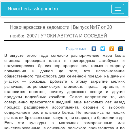
Novocherkassk-gorod.ru
Новочеркасские ведомости
|
Выпуск №47 от 20
ноября 2007
| УРОКИ АВГУСТА И СОСЕДЕЙ
Поделиться
В августе этого года согласно распоряжению мэра была
снижена проездная плата в пригородных автобусах и
полуэкспрессах. До сих пор процесс шел только в сторону
повышения и дошел до того, что использование
общественного транспорта для семейной поездки на дачный
участок — роскошь. Добавьте к этому закрытие мелких
рыночков, астрономическую стоимость права торговли, и
становится понятно, почему дорожают овощи и другие
продукты подсобных хозяйств. Самое неприятное то, что
совершенно прекратился шедший еще несколько лет назад
процесс расширения ассортимента овощей с высоким
содержанием растительного белка. Не появились на наших
рынках ни брюссельская капуста, ни спаржа, ни брокколи и др.
Есть эти культуры в магазинах замороженные или
консервированные, в основном польского производства и по