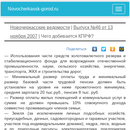
Novocherkassk-gorod.ru
Новочеркасские ведомости
|
Выпуск №46 от 13
ноября 2007
| Чего добивается КПРФ?
Поделиться
— Использования части средств золотовалютного резерва и
стабилизационного фонда для возрождения отечественной
промышленности, науки, сельского хозяйства, энергетики,
транспорта, ЖКХ и строительства дорог;
— Минимальный размер оплаты труда и минимальный
размер базовой части трудовой пенсии должен быть
установлен на уровне не ниже прожиточного минимума;
средняя зарплата 20 тыс.руб., пенсия 8 тыс. руб.
— Размер оплаты жилых помещений и коммунальных услуг в
сумме не должен превышать 10% совокупного дохода
совместно проживающих членов семьи;
— Земля (за исключением личных подсобных хозяйств,
приусадебных, дачных, садовоогородных и гаражных участков,
участков под индивидуальными домами), недра, леса, водные
и др. природные ресурсы, электроэнергетика, предприятия