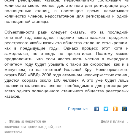
округ реестровых казаков, первоначально состоявший из
количества своих членов, достаточного для регистрации двух
полноценных станиц, в настоящее время насчитывает
количество членов, недостаточное для регистрации и одной
полноценной станицы.
Объективности ради следует сказать, что за последний
отчетный год ежегодное падение числа казаков городского
реестрового якобы казачьего общества стало не столь резким,
как в предыдущие годы. Однако процесс этот хотя и
замедлился, но отнюдь не прекратился. Поэтому можно
предположить, что если численность членов в очередном
отчетном году будет убывать с такой же скоростью, как и в
минувшем, то на отчетный Большой Круг Новочеркасского
округа ВКО «ВВД» 2008 года атаманам новочеркасских станиц
удастся собрать около 100 человек. А это уже будет лишь
половина количества членов, необходимого для регистрации
всего одного полноценного станичного общества реестровых
казаков.
Поделиться
←
Жизнь измеряется не
Дела и планы
→
количеством прожитых дней, а их
качеством