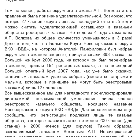
Тем не менее, работа окружного атамана А.П. Волкова и его
правления была признана удовлетворительной. Возможно, что
потерю 27 членов округа лишь за последний отчетный год и
можно считать удовлетворяющей оставшихся в казачьем
обществе реестровых казаков. Но ведь за 4 года атаманства
А.П. Волкова их общее количество уменьшилось в 3 раза!
Дело в том, что: на Большом Круге Новочеркасского округа
ВКО «ВВД», на котором Анатолий Панфилович был избран
окружным атаманом впервые, присутствовали 393 казака; на
Большой же Круг 2006 года, на котором он был переизбран
атаманом, пришли 154 реестровых казака; а на последний
Большой отчетный Круг 2007 года, как уже было сказано,
станичным атаманам удалось собрать (вместе со старыми и
малыми, которые в принципе не могут быть реестровыми
казаками) лишь 127 человек.
Все вышесказанное мы для наглядности проиллюстрировали
диаграммой, показывающей уменьшение числа членов
реестрового казачьего общества, носящего название
Новочеркасского округа ВКО «ВВД». Для справки можем еще
сообщить, что регистрации подлежат лишь те казачьи
общества, в которых насчитывается не менее 200 членов (для
станиц) и 2000 членов (для округов). Таким образом,
возглавляемый атаманом Волковым А.П. Новочеркасский