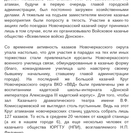
атаман, будучи в первую очередь главой городской
администрации, был постоянно загружен хозяйственными
делами. А тяжелым на подъем заместителям многие казачьи
мероприятия были попросту в тягость. Участие в каких-то
акциях либо поездках Новочеркасский казачий округ принимал
лишь в том случае, если их организовывало Войсковое казачье
общество «Всевеликое войско Донское».
Со временем активность казаков Новочеркасского округа
упала настолько, что для участия в парадах на тех или иных
торжествах стали привлекаться курсанты Новочеркасского
военного училища связи, обмундированные в казачью форму
(благо, командование училища шло навстречу своему
бывшему начальнику, ставшему главой администрации
города). На последний же Большой казачий Круг
Новочеркасского округа ВКО «ВВД» были привлечены уже и
воспитанники кадетской школы-интерната «Донской
императора Александра III кадетский корпус». Для того, чтобы
зал Казачьего драматического театра имени В.Ф.
Комиссаржевской не выглядел столь пустынным. Ведь на этот
Круг атаманам новочеркасских станиц удалось собрать лишь
127 казаков. То есть в среднем 20 человек от каждой станицы
(а их в нашем городе 6), да еще несколько человек от
казачьего общества ЮРГТУ (НПИ), возглавляемого Н.П.
Федченко.