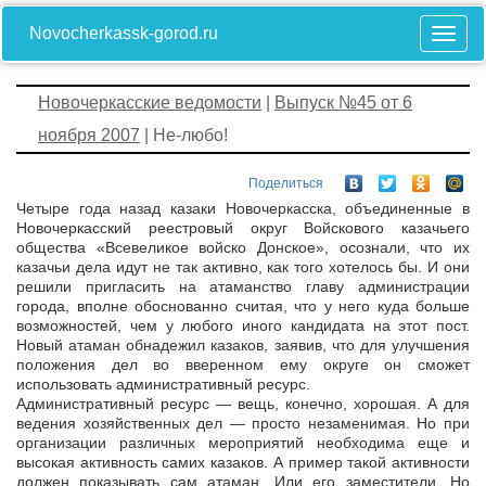
Novocherkassk-gorod.ru
Новочеркасские ведомости
|
Выпуск №45 от 6
ноября 2007
| Не-любо!
Поделиться
Четыре года назад казаки Новочеркасска, объединенные в
Новочеркасский реестровый округ Войскового казачьего
общества «Всевеликое войско Донское», осознали, что их
казачьи дела идут не так активно, как того хотелось бы. И они
решили пригласить на атаманство главу администрации
города, вполне обоснованно считая, что у него куда больше
возможностей, чем у любого иного кандидата на этот пост.
Новый атаман обнадежил казаков, заявив, что для улучшения
положения дел во вверенном ему округе он сможет
использовать административный ресурс.
Административный ресурс — вещь, конечно, хорошая. А для
ведения хозяйственных дел — просто незаменимая. Но при
организации различных мероприятий необходима еще и
высокая активность самих казаков. А пример такой активности
должен показывать сам атаман. Или его заместители. Но