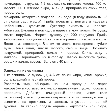
помидора, петрушка, 4-5 ст. ложек оливкового масла, 400 мл
молока, 50 г мягкого сыра, 4 яйца, приправа из сухих трав,
перец, соль.
Макароны отварить в подсоленной воде (в воду добавить 1-2
ст. ложки раст. масла). Грибы почистить, помыть и нарезать
небольшими кусочками. Луковицу очистить и нарезать
кубиками. Цуккини и помидоры нарезать ломтиками. Петрушку
мелко порубить. Нагреть духовку до 200 градусов. Грибы
небольшими порциями обжарить в горячем оливковом масле.
Достать из сковороды. В этом же масле спассеровать кубики
лука. Помешивая, ввести молоко, сыр и яйца. Посыпать
петрушкой, приправой, солью и перцем. Слить воду с
макарон. Переложить их в форму. Сверху выложить грибы,
овощи и залить соусом. Запекать 40 минут.
Запеканка из свинины
1 кг свинины, 2 луковицы, 4-6 ст. ложек жира, изюм, арахис,
соль, красный и черный перец.
Разогреть жир, обжарить на нем пропущенное через
мясорубку мясо вместе с мелко нарезанным луком, посолить,
поперчить. Добавить очищенный арахис, изюм (или
чернослив) и все тщательно перемешать, полученную массу
выложить на противень и запекать в умеренно горячей
духовке. На гарнир подать жареный картофель или пюре,
салат.