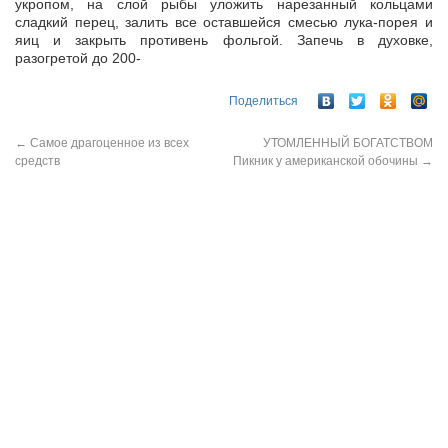
укропом, на слой рыбы уложить нарезанный кольцами
сладкий перец, залить все оставшейся смесью лука-порея и
яиц и закрыть противень фольгой. Запечь в духовке,
разогретой до 200-
Поделиться
←
Самое драгоценное из всех
УТОМЛЕННЫЙ БОГАТСТВОМ
средств
Пикник у американской обочины
→