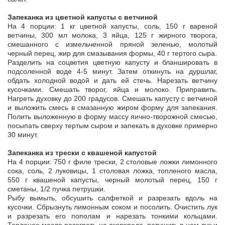
Запеканка из цветной капусты с ветчиной
На 4 порции: 1 кг цветной капусты, соль, 150 г вареной
ветчины, 300 мл молока, 3 яйца, 125 г жирного творога,
смешанного с измельченной пряной зеленью, молотый
черный перец, жир для смазывания формы, 40 г тертого сыра.
Разделить на соцветия цветную капусту и бланшировать в
подсоленной воде 4-5 минут. Затем откинуть на дуршлаг,
обдать холодной водой и дать ей стечь. Нарезать ветчину
кусочками. Смешать творог, яйца и молоко. Приправить.
Нагреть духовку до 200 градусов. Смешать капусту с ветчиной
и выложить смесь в смазанную жиром форму для запекания.
Полить выложенную в форму массу яично-творожной смесью,
посыпать сверху тертым сыром и запекать в духовке примерно
30 минут.
Запеканка из трески с квашеной капустой
На 4 порции: 750 г филе трески, 2 столовые ложки лимонного
сока, соль, 2 луковицы, 1 столовая ложка, топленого масла,
550 г квашеной капусты, черный молотый перец, 150 г
сметаны, 1/2 пучка петрушки.
Рыбу вымыть, обсушить салфеткой и разрезать вдоль на
кусочки. Сбрызнуть лимонным соком и посолить. Очистить лук
и разрезать его пополам и нарезать тонкими кольцами.