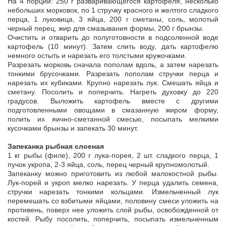
На 4 порции: 250 г разваривающегося картофеля, несколько
небольших морковок, по 1 стручку красного и желтого сладкого
перца, 1 луковица, 3 яйца, 200 г сметаны, соль, молотый
черный перец, жир для смазывания формы, 200 г брынзы.
Очистить и отварить до полуготовности в подсоленной воде
картофель (10 минут). Затем слить воду, дать картофелю
немного остыть и нарезать его толстыми кружочками.
Разрезать морковь сначала пополам вдоль, а затем нарезать
тонкими брусочками. Разрезать пополам стручки перца и
нарезать их кубиками. Крупно нарезать лук. Смешать яйца и
сметану. Посолить и поперчить. Нагреть духовку до 220
градусов. Выложить картофель вместе с другими
подготовленными овощами в смазанную жиром форму,
полить их яично-сметанной смесью, посыпать мелкими
кусочками брынзы и запекать 30 минут.
Запеканка рыбная слоеная
1 кг рыбы (филе), 200 г лука-порея, 2 шт. сладкого перца, 1
пучок укропа, 2-3 яйца, соль, перец черный крупномолотый.
Запеканку можно приготовить из любой малокостной рыбы.
Лук-порей и укроп мелко нарезать. У перца удалить семена,
стручки нарезать тонкими кольцами. Измельченный лук
перемешать со взбитыми яйцами, половину смеси уложить на
противень, поверх нее уложить слой рыбы, освобожденной от
костей. Рыбу посолить, поперчить, посыпать измельченным