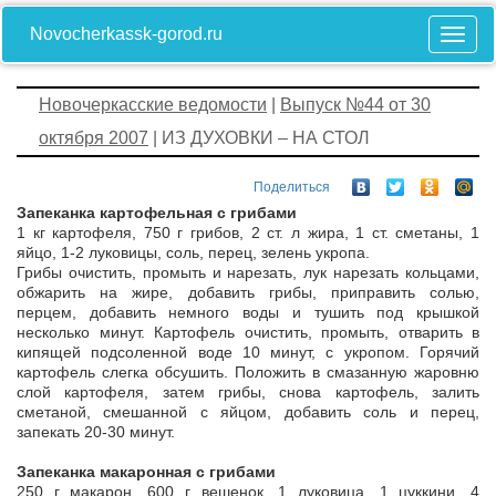
Novocherkassk-gorod.ru
Новочеркасские ведомости
|
Выпуск №44 от 30
октября 2007
| ИЗ ДУХОВКИ – НА СТОЛ
Поделиться
Запеканка картофельная с грибами
1 кг картофеля, 750 г грибов, 2 ст. л жира, 1 ст. сметаны, 1
яйцо, 1-2 луковицы, соль, перец, зелень укропа.
Грибы очистить, промыть и нарезать, лук нарезать кольцами,
обжарить на жире, добавить грибы, приправить солью,
перцем, добавить немного воды и тушить под крышкой
несколько минут. Картофель очистить, промыть, отварить в
кипящей подсоленной воде 10 минут, с укропом. Горячий
картофель слегка обсушить. Положить в смазанную жаровню
слой картофеля, затем грибы, снова картофель, залить
сметаной, смешанной с яйцом, добавить соль и перец,
запекать 20-30 минут.
Запеканка макаронная с грибами
250 г макарон, 600 г вешенок, 1 луковица, 1 цуккини, 4