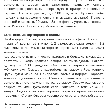
Топленое масло разогреть на сковороде, потушить в нем лук и
выложить в форму для запекания. Квашеную капусту
равномерно разложить поверх лука и приправить солью и
перцем. Нагреть духовку до 180 градусов. Кусочки рыбы
положить на квашеную капусту и смазать сметаной. Покрыть
фольгой и запекать 20 минут. Затем фольгу удалить и запекать
еще 15 минут. Посыпать рубленой петрушкой.
Запеканка из картофеля с салом
На 4 порции: 1 кг неразваривающегося картофеля, 1 яйцо, 85
г манной крупы, 85 г муки, 1-2 столовых ложки зелени, 1-2
луковицы, соль, молотый черный перец, 30 г смальца, 250 г
копченого сала.
Картофель очистить и мелко натереть в большую миску. Дать
постоять и, когда крахмал осядет, слить жидкость. Нагреть
духовку до 190 градусов. Очистить и нарезать мелкими
кубиками лук. Смешать картофельную массу, яйцо, манную
крупу, лук и майонез. Приправить солью и перцем. Нарезать
тонкими кусочками сало. Смазать смальцем противень и
выложить в него полученную ранее массу. Сверху равномерно
покрыть тонкими кусочками сала. Запекать в течение 45-60
минут. Подавать на стол горячей, нарезав прямоугольными
порциями. С этим блюдом хорошо сочетается листовой салат.
Запеканка из овощей с брынзой