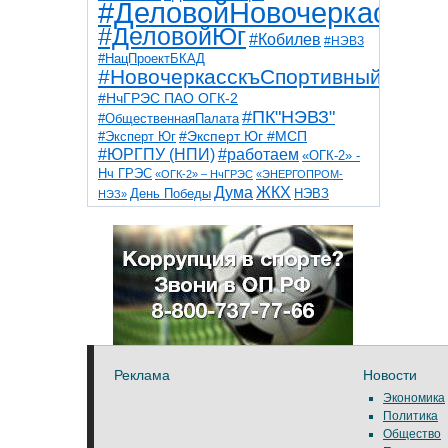
#ДеловойНовочеркасск
#ДеловойЮг
#Кобилев
#НЭВЗ
#НацПроектБКАД
#НовочеркасскъСпортивный
#НчГРЭС ПАО ОГК-2
#ПК"НЭВЗ"
#ОбщественнаяПалата
#Эксперт Юг
#Эксперт Юг #МСП
#ЮРГПУ (НПИ)
#работаем
«ОГК-2» -
Нч ГРЭС
«ОГК-2» – НчГРЭС
«ЭНЕРГОПРОМ-
Дума
ЖКХ
НЭВЗ
День Победы
НЭЗ»
ТНТ
НчГРЭС
Победа
Собор
ТПП
благоустройство
ветераны
выборы
дети
дороги
казаки
коррупция
космос
парк
общественная палата
пожар
роща
спорт
художники
театр
транспорт
Реклама
Новости
Экономика
Политика
Общество