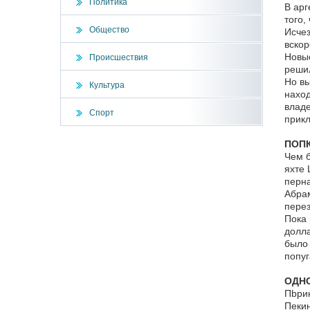
Политика
В арг
того,
Общество
Исчез
вскор
Новые
Происшествия
решил
Но вы
Культура
наход
владе
Спорт
прикл
ПОПК
Чем б
яхте 
перна
Абрам
перез
Пока 
долла
было 
попуг
ОДНО
Пbрин
Пекин