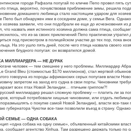
ентинском городе Рафаэла попугай по кличке Пепо провел пять сут
 что птица, вероятно, почувствовав приближение зимы, решила пода
новение домашнего любимца стало настоящим ударом для хозяев 
е Пепо был обнаружен ими в соседнем доме, у семьи Вега. Однако 
 хозяева заявили, что они подобрали ее еще до исчезновения из 
, что назвать имя истинного хозяина должна сама птица, сообща
яснилось, что из-за своих приключений Пепо практически утратил д
иться под присмотром в полицейском участке до тех пор, пока внов
льца. На это ушло пять дней, после чего птица назвала своего хо
ючения блудного попугая: он возвратился домой.
А МИЛЛИАРДЕРА — НЕ ДУРАК
огаче человек — тем смешнее у него проблемы. Миллиардер Абра
Le Grand Bleu (стоимостью $170 миллионов), стал жертвой обыкнове
того говоруна из породы африканских серых попугаев власти Нов
овичу запретом на заход его судна в свои порты. Чиновники требу
аразит всех птах Новой Зеландии… птичьим гриппом?!
русский миллиардер решал сложную проблему — платить ли за поп
ров, который потребовали хищные чиновники, или отдать любимца
поразмышлять о покупке самой Новой Зеландии), власти все-так
аю губернатора Чукотки все-таки позволили въезд в страну. Однако
Й СЕМЬЕ — ОДНА СОБАКА
цип «одна собака на одну семью», объявленный китайскими власт
а, сообщает агентство Xinhua. Там разрешено держать только по 