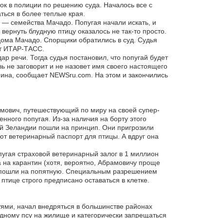
ок в полиции по решению суда. Началось все с
ться в более теплые края.
— семейства Мачадо. Попугая начали искать, и
вернуть блудную птицу оказалось не так-то просто.
дома Мачадо. Спорщики обратились в суд. Судья
ет ИТАР-ТАСС.
ар речи. Тогда судья постановил, что попугай будет
ь не заговорит и не назовет имя своего настоящего
зяина, сообщает NEWSru.com. На этом и закончились
мович, путешествующий по миру на своей супер-
нного попугая. Из-за наличия на борту этого
ой Зеландии пошли на принцип. Они пригрозили
ют ветеринарный паспорт для птицы. А вдруг она
угая страховой ветеринарный залог в 1 миллион
 на карантин (хотя, вероятно, Абрамовичу проще
и пошли на попятную. Специальным разрешением
 птице строго предписано оставаться в клетке.
ями, начал внедряться в большинстве районах
одному псу на жилище и категорически запрещаться