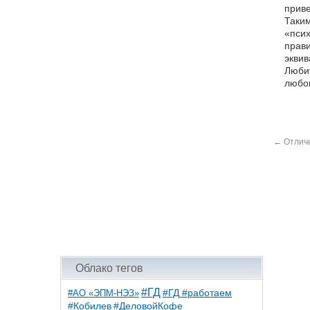
приве
Таким
«псих
прави
эквив
Любит
любоп
←
Отличн
Облако тегов
#ГД
#АО «ЭПМ-НЭЗ»
#ГД #работаем
#ДеловойКофе
#Кобилев