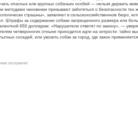
чать опасных или крупных собачьих особей — нельзя держать живо
и методами чиновники призывают заботиться о безопасности тех ж
ологически страшны», заявляют в сельскохозяйственном бюро, кот
л. Штрафы за содержание собаки запрещенного размера или боль
алентной 650 долларам. «Нарушители ответят по закону», — уверяе
елям четвероногих отныне приходится идти на хитрости: тайно вы
ытных соседей, или увозить собак за город, где закон применяется 
ики заслужили!