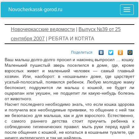
Novocherkassk-gorod.ru
Новочеркасские ведомости
|
Выпуск №39 от 25
сентября 2007
| РЕБЯТА И КОТЯТА
Поделиться
Ваш малыш долго-долго просил и наконец выпросил … кошку.
Маленький пушистый зверь поселился в доме, где, кроме
взрослых живет и маленький человек — самый главный
хозяин. Или, наоборот: в «кошачьем» доме, где царствует
усатый-полосатый, появился ребенок. Любую молодую маму
беспокоит, подружится ли малыш с кошкой, не будет ли
оцарапан или укушен, не подцепит ли какую-нибудь болезнь
от животного.
Насчет последнего необходимо знать, что если кошка здорова
и получила все необходимые прививки, то общение с ней так
же безопасно для малыша, как и для взрослого. Естественно,
с самого раннего детства стоит приучить ребенка к
соблюдению гигиенических правил: мыть руки перед едой и
после общения с кошкой, не копаться в кошачьем туалете, где
ничего интересного и так не найдешь…