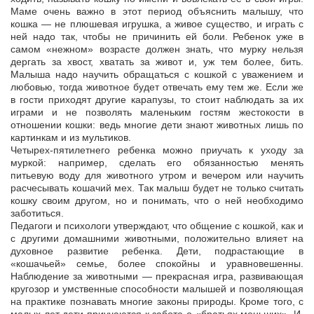
Маме очень важно в этот период объяснить малышу, что
кошка — не плюшевая игрушка, а живое существо, и играть с
ней надо так, чтобы не причинить ей боли. Ребенок уже в
самом «нежном» возрасте должен знать, что мурку нельзя
дергать за хвост, хватать за живот и, уж тем более, бить.
Малыша надо научить обращаться с кошкой с уважением и
любовью, тогда животное будет отвечать ему тем же. Если же
в гости приходят другие карапузы, то стоит наблюдать за их
играми и не позволять маленьким гостям жестокости в
отношении кошки: ведь многие дети знают животных лишь по
картинкам и из мультиков.
Четырех-пятилетнего ребенка можно приучать к уходу за
муркой: например, сделать его обязанностью менять
питьевую воду для животного утром и вечером или научить
расчесывать кошачий мех. Так малыш будет не только считать
кошку своим другом, но и понимать, что о ней необходимо
заботиться.
Педагоги и психологи утверждают, что общение с кошкой, как и
с другими домашними животными, положительно влияет на
духовное развитие ребенка. Дети, подрастающие в
«кошачьей» семье, более спокойны и уравновешенны.
Наблюдение за животными — прекрасная игра, развивающая
кругозор и умственные способности малышей и позволяющая
на практике познавать многие законы природы. Кроме того, с