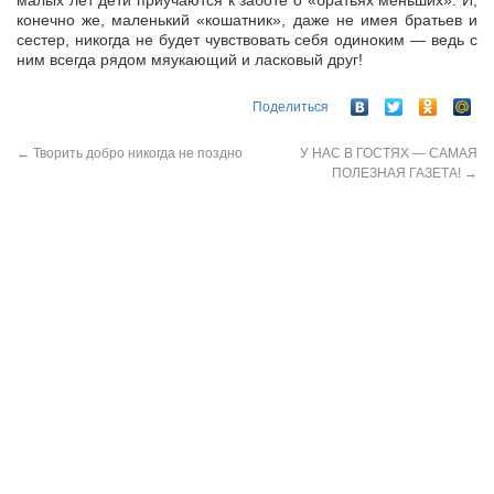
малых лет дети приучаются к заботе о «братьях меньших». И,
конечно же, маленький «кошатник», даже не имея братьев и
сестер, никогда не будет чувствовать себя одиноким — ведь с
ним всегда рядом мяукающий и ласковый друг!
Поделиться
←
Творить добро никогда не поздно
У НАС В ГОСТЯХ — САМАЯ
ПОЛЕЗНАЯ ГАЗЕТА!
→