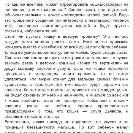
Но как же все-таки может отреагировать кошка-старожил на
появление в доме младенца? Скорее всего, она тщательно
обнюхает малыша и может «погладить» мягкой лапкой. Ведь
это крошечное создание так интересно и незнакомо! Ребенок
тоже наверняка заинтересуется кошкой и будет крутить
глазками, наблюдая за ней.
Стоит ли пускать кошку в детскую кроватку? Этот вопрос
каждая мама должна решить сама. Если кошка привыкла
ночевать вместе с хозяйкой и от всей души полюбила ребенка,
то под ее умиротворенное урчание малыш будет слаще спать.
Однако если кошка находится в игривом настроении, то лучше
закрыть дверь в детскую: кошачьи «гонки по вертикали» не
дадут малышу спокойно уснуть. Если же кошке позволяют
проводить с младенцем много времени, то не стоит
удивляться, что мурка станет для малыша самым близким
существом, а «кис-кис» или имя кошки будут первыми его
словами. Кошка может настолько привязаться к младенцу, что
не будет отходить от него ни на минуту, и мчаться со всех ног
к маме сообщить, если он проснулся. Небылицы о плохом
влиянии кошки на ребенка сродни средневековым
предрассудкам о том, что кошка — слуга дьявола, и
абсолютно несостоятельны.
Естественно, кошка никогда не оцарапает, не укусит и не
придушит беззащитного малыша. Но вот ребенок начал
ходить, называть кошку по имени и вовлекать ее в свои игры.