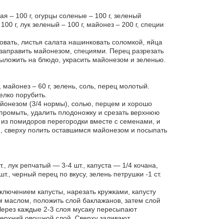
ая – 100 г, огурцы соленые – 100 г, зеленый
00 г, лук зеленый – 100 г, майонез – 200 г, специи
овать, листья салата нашинковать соломкой, яйца
 заправить майонезом, специями. Перец разрезать
Выложить на блюдо, украсить майонезом и зеленью.
, майонез – 60 г, зелень, соль, перец молотый.
елко порубить.
йонезом (3/4 нормы), солью, перцем и хорошо
ромыть, удалить плодоножку и срезать верхнюю
ь из помидоров перегородки вместе с семенами, и
 сверху полить оставшимся майонезом и посыпать
, лук репчатый — 3-4 шт., капуста — 1/4 кочана,
т., черный перец по вкусу, зелень петрушки -1 ст.
сключением капусты, нарезать кружками, капусту
м маслом, положить слой баклажанов, затем слой
 Через каждые 2-3 слоя мусаку пересыпают
верхний овощной слой. Сверху заливают