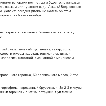
мними вечерами нет-нет, да и будет вспоминаться
ол в свежем или тушеном виде. А жаль! Ведь осенью
. Давайте сегодня (чтобы не жалеть об этом
торыми так богат сентябрь.
ы, нарезать ломтиками. Уложить их на тарелку
ю.
л. майонеза, зеленый лук, зелень, сахар, соль.
мидоры и огурцы нарезать тонкими ломтиками,
и заправить сметаной, смешанной с майонезом,
рованного горошка, 50 г сливочного масла, 2 ст.л.
 картофель, нарезанный брусочками. За 2-3 минуты
анный горошек и листики петрушки. Суп можно