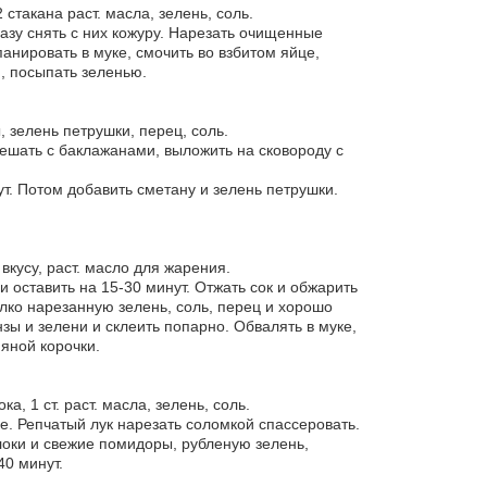
2 стакана раст. масла, зелень, соль.
азу снять с них кожуру. Нарезать очищенные
анировать в муке, смочить во взбитом яйце,
й, посыпать зеленью.
ы, зелень петрушки, перец, соль.
мешать с баклажанами, выложить на сковороду с
ут. Потом добавить сметану и зелень петрушки.
 вкусу, раст. масло для жарения.
 оставить на 15-30 минут. Отжать сок и обжарить
елко нарезанную зелень, соль, перец и хорошо
ы и зелени и склеить попарно. Обвалять в муке,
яной корочки.
а, 1 ст. раст. масла, зелень, соль.
е. Репчатый лук нарезать соломкой спассеровать.
локи и свежие помидоры, рубленую зелень,
40 минут.