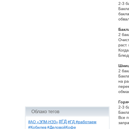
2-3 б
Бакла
бакла
обвал
Бакл
2 бак
Очист
раст.
Когда
Блюдо
Шниц
2 бак
Бакла
на ра
перем
обмак
Горя
2-3 б
Облако тегов
Бакла
Все п
#ГД
#АО «ЭПМ-НЭЗ»
#ГД #работаем
запра
#ДеловойКофе
#Кобилев