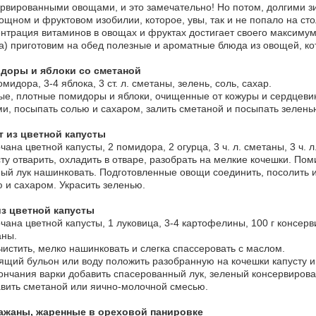
рвированными овощами, и это замечательно! Но потом, долгими зи
ощном и фруктовом изобилии, которое, увы, так и не попало на ст
нтрация витаминов в овощах и фруктах достигает своего максимума
а) приготовим на обед полезные и ароматные блюда из овощей, ко
доры и яблоки со сметаной
омидора, 3-4 яблока, 3 ст. л. сметаны, зелень, соль, сахар.
е, плотные помидоры и яблоки, очищенные от кожуры и сердцевин
и, посыпать солью и сахаром, залить сметаной и посыпать зелень
т из цветной капусты
очана цветной капусты, 2 помидора, 2 огурца, 3 ч. л. сметаны, 3 ч. 
ту отварить, охладить в отваре, разобрать на мелкие кочешки. По
ый лук нашинковать. Подготовленные овощи соединить, посолить 
 и сахаром. Украсить зеленью.
из цветной капусты
очана цветной капусты, 1 луковица, 3-4 картофелины, 100 г консерви
аны.
чистить, мелко нашинковать и слегка спассеровать с маслом.
ящий бульон или воду положить разобранную на кочешки капусту и
ончания варки добавить спасерованный лук, зеленый консервиров
вить сметаной или яично-молочной смесью.
ажаны, жаренные в ореховой панировке