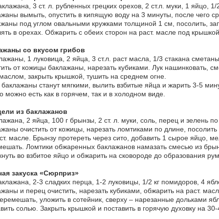
аклажана, 3 ст. л. рубленных грецких орехов, 2 ст.л. муки, 1 яйцо, 1/
жаны вымыть, опустить в кипящую воду на 3 минуты, после чего ср
жаны под углом овальными кружками толщиной 1 см, посолить, зап
ять в орехах. Обжарить с обеих сторон на раст. масле под крышко
ажаны со вкусом грибов
лажаны, 1 луковица, 2 яйца, 3 ст.л. раст масла, 1/3 стакана сметан
ить от кожицы баклажаны, нарезать кубиками. Лук нашинковать, с
 маслом, закрыть крышкой, тушить на среднем огне.
 баклажаны станут мягкими, вылить взбитые яйца и жарить 3-5 мин
 можно есть как в горячем, так и в холодном виде.
ели из баклажанов
лажана, 2 яйца, 100 г брынзы, 2 ст. л. муки, соль, перец и зелень по
жаны очистить от кожицы, нарезать ломтиками по длине, посолить и
ст. масле. Брынзу протереть через сито, добавить 1 сырое яйцо, м
ешать. Ломтики обжаренных баклажанов намазать смесью из брынз
нуть во взбитое яйцо и обжарить на сковороде до образования рум
чая закуска «Сюрприз»
аклажана, 2-3 сладких перца, 1-2 луковицы, 1/2 кг помидоров, 4 яблок
жаны и перец очистить, нарезать кубиками, обжарить на раст. масл
еремешать, уложить в сотейник, сверху – нарезанные дольками яб
вить солью. Закрыть крышкой и поставить в горячую духовку на 30-