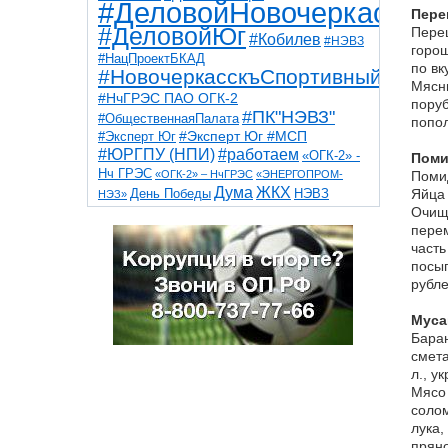
#ДеловойНовочеркасск
Пере
#ДеловойЮг
Перец
#Кобилев
#НЭВЗ
горош
#НацПроектБКАД
по вк
#НовочеркасскъСпортивный
Мясны
#НчГРЭС ПАО ОГК-2
поруб
#ПК"НЭВЗ"
#ОбщественнаяПалата
попол
#Эксперт Юг
#Эксперт Юг #МСП
#ЮРГПУ (НПИ)
#работаем
«ОГК-2» -
Поми
Нч ГРЭС
«ОГК-2» – НчГРЭС
«ЭНЕРГОПРОМ-
Помид
Дума
ЖКХ
НЭВЗ
Яйца 
День Победы
НЭЗ»
ТНТ
НчГРЭС
Очище
Победа
Собор
ТПП
перем
благоустройство
ветераны
выборы
дети
часть
дороги
казаки
коррупция
космос
посып
парк
общественная палата
пожар
роща
рубле
спорт
художники
театр
транспорт
Муса
Баран
смета
л., у
Мясо 
солом
лука,
пряно