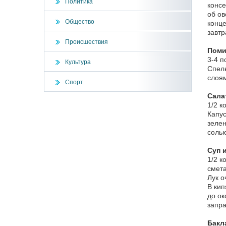
Политика
консе
об ов
Общество
конце
завтр
Происшествия
Поми
3-4 п
Культура
Спелы
слоям
Спорт
Сала
1/2 к
Капус
зелен
солью
Суп 
1/2 к
смет
Лук о
В кип
до ок
запра
Бакл