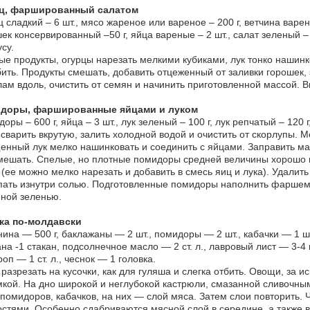
ц, фаршированный салатом
 сладкий – 6 шт., мясо жареное или вареное – 200 г, ветчина варен
ек консервированный –50 г, яйца вареные – 2 шт., салат зеленый – 1
усу.
е продукты, огурцы нарезать мелкими кубиками, лук тонко нашинк
ить. Продукты смешать, добавить отцеженный от заливки горошек,
ам вдоль, очистить от семян и начинить приготовленной массой. 
доры, фаршированные яйцами и луком
оры – 600 г, яйца – 3 шт., лук зеленый – 100 г, лук репчатый – 120 г
сварить вкрутую, залить холодной водой и очистить от скорлупы. М
нный лук мелко нашинковать и соединить с яйцами. Заправить ма
ешать. Спелые, но плотные помидоры средней величины хорошо п
 (ее можно мелко нарезать и добавить в смесь яиц и лука). Удалит
ать изнутри солью. Подготовленные помидоры наполнить фаршем,
ной зеленью.
ка по-молдавски
ина — 500 г, баклажаны — 2 шт., помидоры — 2 шт., кабачки — 1 шт.
на -1 стакан, подсолнечное масло — 2 ст. л., лавровый лист — 3-4 ш
кроп — 1 ст. л., чеснок — 1 головка.
разрезать на кусочки, как для гуляша и слегка отбить. Овощи, за и
кой. На дно широкой и неглубокой кастрюли, смазанной сливочны
 помидоров, кабачков, на них — слой мяса. Затем слои повторить.
стями. Особенно сдабриваются мясной слой в середине, а также 