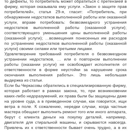
то дефекты, то потребитель может обратиться с претензией в
фирму, которая оказывала ему услуги. «Закон о защите прав
потребителей», статья 29-я, гласит: «Потребитель, при
обнаружении недостатков выполненной работы или оказанной
услуги, вправе потребовать: безвозмездного устранения
недостатков выполненной работы (оказанной услуги);
соответствующего уменьшения цены выполненной работы
(оказанной услуги); …возмещения понесенных им расходов
по устранению недостатков выполненной работы (оказанной
услуги) своими силами или третьими лицами.
Удовлетворение требований потребителя о безвозмездном
устранении недостатков, … или о повторном выполнении
работы (оказании услуги) не освобождает исполнителя от
ответственности в форме неустойки за нарушение срока
окончания выполнения работы». Это лишь небольшая
выдержка из статьи.
Если бы Черкасовы обратились в специализированную фирму,
которая работает в рамках закона, то, при возникновении
каких-либо недоразумений, их права были бы защищены даже
на уровне суда, а в приведенном случае, как говорится, ищи
ветра в поле. К сожалению, нередки случаи, когда частные
мастера обещают выполнить ремонт того или иного аппарата,
берут с клиента деньги на покупку деталей, например,
двигателя для стиральной машины, и скрываются навсегда.
Привлечь их к ответственности бывает очень трудно, а в их