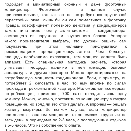
подойдёт и миниатюрный оконный и даже форточный
кондиционер. Форточный — в данном случае
привлекательнее, так как он не потребует конструктивной
перестройки окна, лишь бы он сам поместился в форточку.
Правда, коэффициент полезного действия у кондиционеров
такого типа ниже, чем у сплит-системы — кондиционера,
состоящего из наружного и внутреннего блоков. Аппарат
какого производителя выбрать, это должен решить сам
покупатель, при этом нелишне прислушаться к
рекомендациям продавцов-консультантов. Чем большую
площадь необходимо охлаждать, тем мощнее должен быть
аппарат. Есть специальная методика расчёта, которая
учитывает площадь, наличие в ней жильцов, бытовой
аппаратуры и других факторов. Можно ориентироваться на
потребляемую мощность кондиционера. Если, к примеру, он
потребляет 2 киловатта в час, то ему вполне по силам
прохлада в трехкомнатной квартире. Маломощная «семёрка»,
потребляющая, примерно, 700 ватт, охладит лишь одну
комнату. Можно, конечно, поставить по кондиционеру в каждое
помещение, но вряд ли это стоит делать. А впрочем — решать
хозяину квартиры. Во всяком случае, если кондиционер
поставлен с запасом мощности, то он сможет трудиться не
весь день, а периодами по 2-3 часа, с последующим отдыхом
в 5-6 часов. Это из собственного опыта.
Что касается использования этого аппарата в холодное время