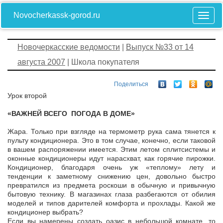
Novocherkassk-gorod.ru
Новочеркасские ведомости
|
Выпуск №33 от 14
августа 2007
| Школа покупателя
Поделиться
Урок второй
«ВАЖНЕЙ ВСЕГО ­ ПОГОДА В ДОМЕ»
Жара. Только при взгляде на термометр рука сама тянется к
пульту кондиционера. Это в том случае, конечно, если таковой
в вашем распоряжении имеется. Этим летом сплит­системы и
оконные кондиционеры идут нарасхват, как горячие пирожки.
Кондиционер, благодаря очень уж «теплому» лету и
тенденции к заметному снижению цен, довольно быстро
превратился из предмета роскоши в обычную и привычную
бытовую технику. В магазинах глаза разбегаются от обилия
моделей и типов дарителей комфорта и прохлады. Какой же
кондиционер выбрать?
Если вы намерены создать оазис в небольшой комнате, то