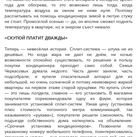
года для обогрева, то это возможно лишь тогда, когда
температура воздуха за окном не ниже нуля. Поэтому
рассчитывать на помощь кондиционера зимой в лютую стужу
не стоит. Промозглой осенью — да, он вполне сможет поднять
температуру в квартире, но и энергии съест немало.
«СКУПОЙ ПЛАТИТ ДВАЖДЫ»
Теперь — невесёлая история. Сплит-система — штука не из
дешёвых. Но когда жара не дает ни днём, ни ночью
возможности спокойно существовать, то решение в пользу
покупки кондиционера приходит само собой. Семья
Черкасовых думала недолго. Часть денег заняли, часть
подсобрали, и купили спасительный аппарат для их
небольшой, но очень солнечной и потому неимоверно жаркой
квартиры на первом этаже старой хрущёвки. Но купить сплит
— это лишь полдела, главное — его установить. В магазине
покупателям порекомендовали одну из фирм, которая
занимается установкой сплит-систем. Узнав цену (установка
плюс стоимость погонного метра коммуникаций, так
называемого «рукава»), покупатели решили сэкономить. На
подъезде собственного дома наткнулись на объявление:
«Срочная установка кондиционеров». Позвонили по
указанному номеру мобильного телефона, поинтересовались