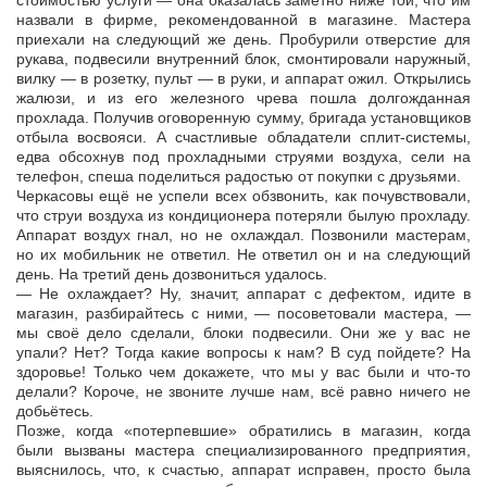
стоимостью услуги — она оказалась заметно ниже той, что им
назвали в фирме, рекомендованной в магазине. Мастера
приехали на следующий же день. Пробурили отверстие для
рукава, подвесили внутренний блок, смонтировали наружный,
вилку — в розетку, пульт — в руки, и аппарат ожил. Открылись
жалюзи, и из его железного чрева пошла долгожданная
прохлада. Получив оговоренную сумму, бригада установщиков
отбыла восвояси. А счастливые обладатели сплит-системы,
едва обсохнув под прохладными струями воздуха, сели на
телефон, спеша поделиться радостью от покупки с друзьями.
Черкасовы ещё не успели всех обзвонить, как почувствовали,
что струи воздуха из кондиционера потеряли былую прохладу.
Аппарат воздух гнал, но не охлаждал. Позвонили мастерам,
но их мобильник не ответил. Не ответил он и на следующий
день. На третий день дозвониться удалось.
— Не охлаждает? Ну, значит, аппарат с дефектом, идите в
магазин, разбирайтесь с ними, — посоветовали мастера, —
мы своё дело сделали, блоки подвесили. Они же у вас не
упали? Нет? Тогда какие вопросы к нам? В суд пойдете? На
здоровье! Только чем докажете, что мы у вас были и что-то
делали? Короче, не звоните лучше нам, всё равно ничего не
добьётесь.
Позже, когда «потерпевшие» обратились в магазин, когда
были вызваны мастера специализированного предприятия,
выяснилось, что, к счастью, аппарат исправен, просто была