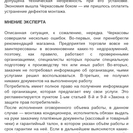
допущена техническая небрежность при его установке.
Экономия вышла Черкасовым боком — им пришлось оплатить
устранение дефектов монтажа.
МНЕНИЕ ЭКСПЕРТА
Описанная ситуация, к сожалению, нередка. Черкасовы
совершили несколько ошибок. Во-первых, они пренебрегли
рекомендаций магазина. Предприятия торговли вовсе не
заинтересованы в возникновении каких-то недоразумений,
поэтому, как правило, работают с проверенными
организациями, специалисты которых прошли специальную
подготовку к производству тех или иных работ. Во-вторых,
заказчик не потребовал информацию об организации, чьими
услугами решил воспользоваться. В-третьих, не получил
никаких документов на выполненную работу.
Потребитель имеет полное право на получение информации
об организации, которая предлагает ему свои услуги. Это
регламентируется пунктом 1-ым статьей 8-й и 9-й «Закона о
защите прав потребителей».
После исполнения оговоренного объема работы, в данном
случае — монтажа кондиционера, исполнитель обязан выдать
на руки заказчику платёжные документы (кассовый и товарный
чеки) и гарантийный талон, в котором указан объём работы и
срок гарантии на неё. Если в дальнейшем выясняются какие-