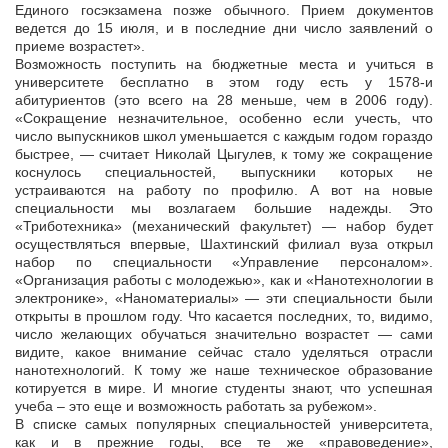
Единого госэкзамена позже обычного. Прием документов
ведется до 15 июля, и в последние дни число заявлений о
приеме возрастет».
Возможность поступить на бюджетные места и учиться в
университете бесплатно в этом году есть у 1578-и
абитуриентов (это всего на 28 меньше, чем в 2006 году).
«Сокращение незначительное, особенно если учесть, что
число выпускников школ уменьшается с каждым годом гораздо
быстрее, — считает Николай Цыгулев, к тому же сокращение
коснулось специальностей, выпускники которых не
устраиваются на работу по профилю. А вот на новые
специальности мы возлагаем большие надежды. Это
«Триботехника» (механический факультет) — набор будет
осуществляться впервые, Шахтинский филиал вуза открыл
набор по специальности «Управление персоналом».
«Организация работы с молодежью», как и «Нанотехнологии в
электронике», «Наноматериалы» — эти специальности были
открыты в прошлом году. Что касается последних, то, видимо,
число желающих обучаться значительно возрастет — сами
видите, какое внимание сейчас стало уделяться отрасли
нанотехнологий. К тому же наше техническое образование
котируется в мире. И многие студенты знают, что успешная
учеба – это еще и возможность работать за рубежом».
В списке самых популярных специальностей университета,
как и в прежние годы, все те же «правоведение»,