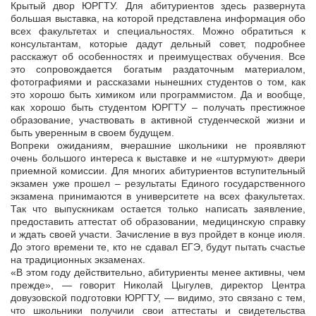
Крытый двор ЮРГТУ. Для абитуриентов здесь развернута
большая выставка, на которой представлена информация обо
всех факультетах и специальностях. Можно обратиться к
консультантам, которые дадут дельный совет, подробнее
расскажут об особенностях и преимуществах обучения. Все
это сопровождается богатым раздаточным материалом,
фотографиями и рассказами нынешних студентов о том, как
это хорошо быть химиком или программистом. Да и вообще,
как хорошо быть студентом ЮРГТУ – получать престижное
образование, участвовать в активной студенческой жизни и
быть уверенным в своем будущем.
Вопреки ожиданиям, вчерашние школьники не проявляют
очень большого интереса к выставке и не «штурмуют» двери
приемной комиссии. Для многих абитуриентов вступительный
экзамен уже прошел – результаты Единого государственного
экзамена принимаются в университете на всех факультетах.
Так что выпускникам остается только написать заявление,
предоставить аттестат об образовании, медицинскую справку
и ждать своей участи. Зачисление в вуз пройдет в конце июля.
До этого времени те, кто не сдавал ЕГЭ, будут пытать счастье
на традиционных экзаменах.
«В этом году действительно, абитуриенты менее активны, чем
прежде», — говорит Николай Цыгулев, директор Центра
довузовской подготовки ЮРГТУ, — видимо, это связано с тем,
что школьники получили свои аттестаты и свидетельства