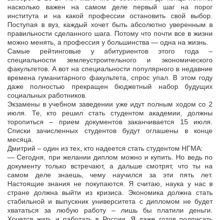
насколько важен на самом деле первый шаг на порог
института и на какой профессии остановить свой выбор.
Поступая в вуз, каждый хочет быть абсолютно уверенным в
правильности сделанного шага. Потому что почти все в жизни
можно менять, а профессия у большинства — одна на жизнь.
Самые рейтинговые у абитуриентов этого года –
специальности землеустроительного и экономического
факультетов. А вот на специальности популярного в недавние
времена гуманитарного факультета, спрос упал. В этом году
даже полностью прекращен бюджетный набор будущих
социальных работников.
Экзамены в учебном заведении уже идут полным ходом со 2
июля. Те, кто решил стать студентом академии, должны
торопиться – прием документов заканчивается 15 июля.
Списки зачисленных студентов будут оглашены в конце
месяца.
Дмитрий – один из тех, кто надеется стать студентом НГМА:
— Сегодня, при желании диплом можно и купить. Но ведь по
документу только встречают, а дальше смотрят, что ты на
самом деле знаешь, чему научился за эти пять лет.
Настоящие знания не покупаются. Я считаю, наука у нас в
стране должна выйти из кризиса. Экономика должна стать
стабильной и выпускник университета с дипломом не будет
хвататься за любую работу – лишь бы платили деньги.
Хочется жить и работать в России. Я даже готов подписать