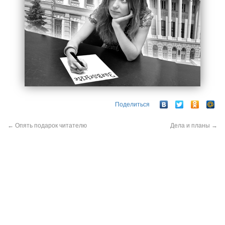
Поделиться
←
Опять подарок читателю
Дела и планы
→