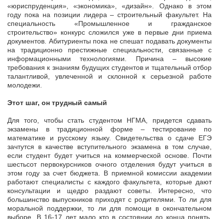
«юриспруденция», «экономика», «дизайн». Однако в этом
году пока на позиции лидера – строительный факультет. На
специальность «Промышленное и гражданское
строительство» конкурс сложился уже в первые дни приема
документов. Абитуриенты пока не спешат подавать документы
на традиционно престижные специальности, связанные с
информационными технологиями. Причина – высокие
требования к знаниям будущих студентов и тщательный отбор
талантливой, увлеченной и склонной к серьезной работе
молодежи.
Этот шаг, он трудный самый
Для того, чтобы стать студентом НГМА, придется сдавать
экзамены в традиционной форме – тестирование по
математике и русскому языку. Свидетельства о сдаче ЕГЭ
зачтутся в качестве вступительного экзамена в том случае,
если студент будет учиться на коммерческой основе. Почти
шестьсот первокурсников очного отделения будут учиться в
этом году за счет бюджета. В приемной комиссии академии
работают специалисты с каждого факультета, которые дают
консультации и щедро раздают советы. Интересно, что
большинство выпускников приходят с родителями. То ли для
моральной поддержки, то ли для помощи в окончательном
выборе. В 16-17 лет мало кто в состоянии до конца понять,