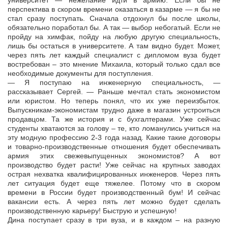
университет — нежелание идти в армию. Если бы не
перспектива в скором времени оказаться в казарме — я бы не
стал сразу поступать. Сначала отдохнул бы после школы,
обязательно поработал бы. А так — выбор небогатый. Если не
пройду на химфак, пойду на любую другую специальность,
лишь бы остаться в университете. А там видно будет. Может,
через пять лет каждый специалист с дипломом вуза будет
востребован – это мнение Михаила, который только сдал все
необходимые документы для поступления.
— Я поступаю на инженерную специальность, —
рассказывает Сергей. — Раньше мечтал стать экономистом
или юристом. Но теперь понял, что их уже переизбыток.
Выпускникам-экономистам трудно даже в магазин устроиться
продавцом. Та же история и с бухгалтерами. Уже сейчас
студенты хватаются за голову – те, кто ломанулись учиться на
эту модную профессию 2-3 года назад. Какие такие договоры
и товарно-производственные отношения будет обеспечивать
армия этих свежевыпущенных экономистов? А вот
производство будет расти! Уже сейчас на крупных заводах
острая нехватка квалифицированных инженеров. Через пять
лет ситуация будет еще тяжелее. Потому что в скором
времени в России будет производственный бум! И сейчас
вакансии есть. А через пять лет можно будет сделать
производственную карьеру! Быструю и успешную!
Дина поступает сразу в три вуза, и в каждом – на разную