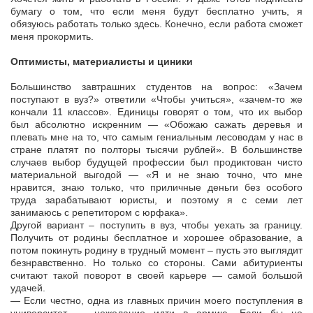
бумагу о том, что если меня будут бесплатно учить, я
обязуюсь работать только здесь. Конечно, если работа сможет
меня прокормить.
Оптимисты, материалисты и циники
Большинство завтрашних студентов на вопрос: «Зачем
поступают в вуз?» ответили «Чтобы учиться», «зачем-то же
кончали 11 классов». Единицы говорят о том, что их выбор
был абсолютно искренним — «Обожаю сажать деревья и
плевать мне на то, что самым гениальным лесоводам у нас в
стране платят по полторы тысячи рублей». В большинстве
случаев выбор будущей профессии был продиктован чисто
материальной выгодой — «Я и не знаю точно, что мне
нравится, знаю только, что приличные деньги без особого
труда зарабатывают юристы, и поэтому я с семи лет
занимаюсь с репетитором с юрфака».
Другой вариант – поступить в вуз, чтобы уехать за границу.
Получить от родины бесплатное и хорошее образование, а
потом покинуть родину в трудный момент – пусть это выглядит
безнравственно. Но только со стороны. Сами абитуриенты
считают такой поворот в своей карьере — самой большой
удачей.
— Если честно, одна из главных причин моего поступления в