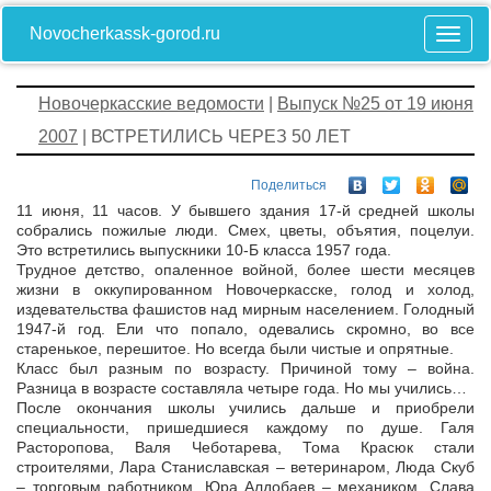
Novocherkassk-gorod.ru
Новочеркасские ведомости
|
Выпуск №25 от 19 июня
2007
| ВСТРЕТИЛИСЬ ЧЕРЕЗ 50 ЛЕТ
Поделиться
11 июня, 11 часов. У бывшего здания 17-й средней школы
собрались пожилые люди. Смех, цветы, объятия, поцелуи.
Это встретились выпускники 10-Б класса 1957 года.
Трудное детство, опаленное войной, более шести месяцев
жизни в оккупированном Новочеркасске, голод и холод,
издевательства фашистов над мирным населением. Голодный
1947-й год. Ели что попало, одевались скромно, во все
старенькое, перешитое. Но всегда были чистые и опрятные.
Класс был разным по возрасту. Причиной тому – война.
Разница в возрасте составляла четыре года. Но мы учились…
После окончания школы учились дальше и приобрели
специальности, пришедшиеся каждому по душе. Галя
Расторопова, Валя Чеботарева, Тома Красюк стали
строителями, Лара Станиславская – ветеринаром, Люда Скуб
– торговым работником, Юра Алдобаев – механиком, Слава