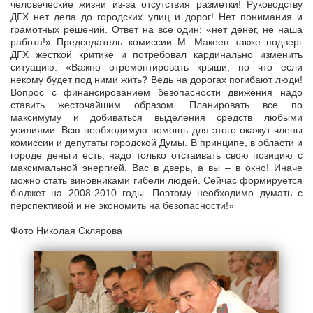
человеческие жизни из-за отсутствия разметки! Руководству
ДГХ нет дела до городских улиц и дорог! Нет понимания и
грамотных решений. Ответ на все один: «нет денег, не наша
работа!» Председатель комиссии М. Макеев также подверг
ДГХ жесткой критике и потребовал кардинально изменить
ситуацию. «Важно отремонтировать крыши, но что если
некому будет под ними жить? Ведь на дорогах погибают люди!
Вопрос с финансированием безопасности движения надо
ставить жесточайшим образом. Планировать все по
максимуму и добиваться выделения средств любыми
усилиями. Всю необходимую помощь для этого окажут члены
комиссии и депутаты городской Думы. В принципе, в области и
городе деньги есть, надо только отстаивать свою позицию с
максимальной энергией. Вас в дверь, а вы – в окно! Иначе
можно стать виновниками гибели людей. Сейчас формируется
бюджет на 2008-2010 годы. Поэтому необходимо думать с
перспективой и не экономить на безопасности!»
Фото Николая Склярова