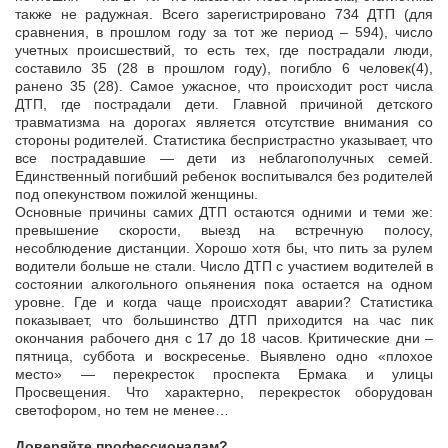
также не радужная. Всего зарегистрировано 734 ДТП (для
сравнения, в прошлом году за тот же период – 594), число
учетных происшествий, то есть тех, где пострадали люди,
составило 35 (28 в прошлом году), погибло 6 человек(4),
ранено 35 (28). Самое ужасное, что происходит рост числа
ДТП, где пострадали дети. Главной причиной детского
травматизма на дорогах является отсутствие внимания со
стороны родителей. Статистика беспристрастно указывает, что
все пострадавшие — дети из неблагополучных семей.
Единственный погибший ребенок воспитывался без родителей
под опекунством пожилой женщины.
Основные причины самих ДТП остаются одними и теми же:
превышение скорости, выезд на встречную полосу,
несоблюдение дистанции. Хорошо хотя бы, что пить за рулем
водители больше не стали. Число ДТП с участием водителей в
состоянии алкогольного опьянения пока остается на одном
уровне. Где и когда чаще происходят аварии? Статистика
показывает, что большинство ДТП приходится на час пик
окончания рабочего дня с 17 до 18 часов. Критические дни –
пятница, суббота и воскресенье. Выявлено одно «плохое
место» — перекресток проспекта Ермака и улицы
Просвещения. Что характерно, перекресток оборудован
светофором, но тем не менее…
Доверяйте профессионалам?