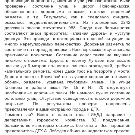
организации дорожного движения и улиц Новочеркасска. Были
проверены состояние улиц и дорог Новочеркасска,
обеспеченность дорожными знаками, наличие дорожной
разметки и т.д. Результаты, как и следовало ожидать,
оказались неудовлетворительными. Из положенных 2242
дорожных знаков отсутствует 988. Среди них большинство
составляют знаки приоритета: «главная дорога» и «уступи
дорогу». Это приводит к потенциально опасной ситуации на
многих нерегулируемых перекрестках. Дорожная разметка по
состоянию на период проверки в Новочеркасске отсутствовала
практически полностью. Состояние дорог также не внушает
никакого оптимизма. Дорога к поселку Луговой при высоте
насыпи до 6 метров полностью лишена ограждений, требует
капитального ремонта, исчез даже трос на повороте у моста.
Дорога в поселок Ключевой не в лучшем состоянии, не имеет
обочин, разметки, усыпана глубокими ямами. На улице
Клещева в районе школ № 15 и № 20 отсутствуют
необходимые дорожные знаки. Не намного лучше состояние
остальных улиц. Отсутствие освещенности, плохое дорожное
покрытие. По результатам проверки направлены
представления в администрацию города и ДГХ.
Поможет ли? Всего с начала года ГИБДД направил в
департамент городского хозяйства 82 предписания,
большинство из которых остались без ответа. Все нарекания
представитель ДГХ А. Лебедев объяснял недостатком средств.