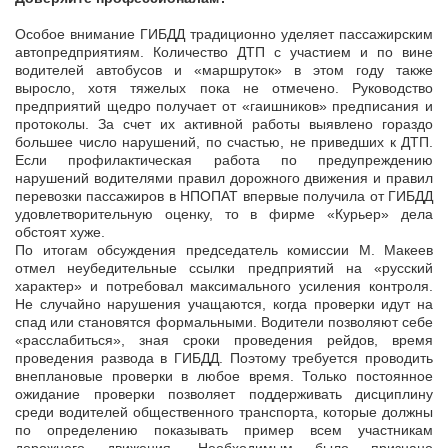
Особое внимание ГИБДД традиционно уделяет пассажирским
автопредприятиям. Количество ДТП с участием и по вине
водителей автобусов и «маршруток» в этом году также
выросло, хотя тяжелых пока не отмечено. Руководство
предприятий щедро получает от «гаишников» предписания и
протоколы. За счет их активной работы выявлено гораздо
большее число нарушений, по счастью, не приведших к ДТП.
Если профилактическая работа по предупреждению
нарушений водителями правил дорожного движения и правил
перевозки пассажиров в НПОПАТ впервые получила от ГИБДД
удовлетворительную оценку, то в фирме «Курьер» дела
обстоят хуже.
По итогам обсуждения председатель комиссии М. Макеев
отмел неубедительные ссылки предприятий на «русский
характер» и потребовал максимального усиления контроля.
Не случайно нарушения учащаются, когда проверки идут на
спад или становятся формальными. Водители позволяют себе
«расслабиться», зная сроки проведения рейдов, время
проведения развода в ГИБДД. Поэтому требуется проводить
внеплановые проверки в любое время. Только постоянное
ожидание проверки позволяет поддерживать дисциплину
среди водителей общественного транспорта, которые должны
по определению показывать пример всем участникам