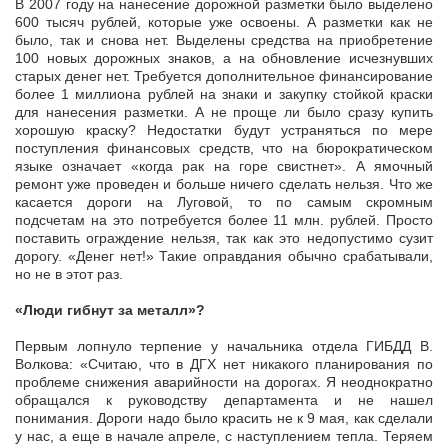
В 2007 году на нанесение дорожной разметки было выделено
600 тысяч рублей, которые уже освоены. А разметки как не
было, так и снова нет. Выделены средства на приобретение
100 новых дорожных знаков, а на обновление исчезнувших
старых денег нет. Требуется дополнительное финансирование
более 1 миллиона рублей на знаки и закупку стойкой краски
для нанесения разметки. А не проще ли было сразу купить
хорошую краску? Недостатки будут устраняться по мере
поступления финансовых средств, что на бюрократическом
языке означает «когда рак на горе свистнет». А ямочный
ремонт уже проведен и больше ничего сделать нельзя. Что же
касается дороги на Луговой, то по самым скромным
подсчетам на это потребуется более 11 млн. рублей. Просто
поставить ограждение нельзя, так как это недопустимо сузит
дорогу. «Денег нет!» Такие оправдания обычно срабатывали,
но не в этот раз.
«Люди гибнут за металл»?
Первым лопнуло терпение у начальника отдела ГИБДД В.
Волкова: «Считаю, что в ДГХ нет никакого планирования по
проблеме снижения аварийности на дорогах. Я неоднократно
обращался к руководству департамента и не нашел
понимания. Дороги надо было красить не к 9 мая, как сделали
у нас, а еще в начале апреле, с наступлением тепла. Теряем