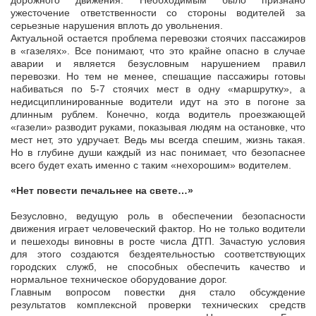
дорожного движения. Необходимым было признано
ужесточение ответственности со стороны водителей за
серьезные нарушения вплоть до увольнения.
Актуальной остается проблема перевозки стоячих пассажиров
в «газелях». Все понимают, что это крайне опасно в случае
аварии и является безусловным нарушением правил
перевозки. Но тем не менее, спешащие пассажиры готовы
набиваться по 5-7 стоячих мест в одну «маршрутку», а
недисциплинированные водители идут на это в погоне за
длинным рублем. Конечно, когда водитель проезжающей
«газели» разводит руками, показывая людям на остановке, что
мест нет, это удручает. Ведь мы всегда спешим, жизнь такая.
Но в глубине души каждый из нас понимает, что безопаснее
всего будет ехать именно с таким «нехорошим» водителем.
«Нет повести печальнее на свете…»
Безусловно, ведущую роль в обеспечении безопасности
движения играет человеческий фактор. Но не только водители
и пешеходы виновны в росте числа ДТП. Зачастую условия
для этого создаются бездеятельностью соответствующих
городских служб, не способных обеспечить качество и
нормальное техническое оборудование дорог.
Главным вопросом повестки дня стало обсуждение
результатов комплексной проверки технических средств