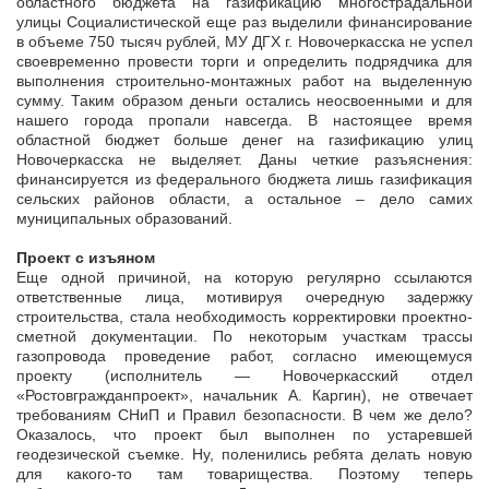
областного бюджета на газификацию многострадальной
улицы Социалистической еще раз выделили финансирование
в объеме 750 тысяч рублей, МУ ДГХ г. Новочеркасска не успел
своевременно провести торги и определить подрядчика для
выполнения строительно-монтажных работ на выделенную
сумму. Таким образом деньги остались неосвоенными и для
нашего города пропали навсегда. В настоящее время
областной бюджет больше денег на газификацию улиц
Новочеркасска не выделяет. Даны четкие разъяснения:
финансируется из федерального бюджета лишь газификация
сельских районов области, а остальное – дело самих
муниципальных образований.
Проект с изъяном
Еще одной причиной, на которую регулярно ссылаются
ответственные лица, мотивируя очередную задержку
строительства, стала необходимость корректировки проектно-
сметной документации. По некоторым участкам трассы
газопровода проведение работ, согласно имеющемуся
проекту (исполнитель — Новочеркасский отдел
«Ростовгражданпроект», начальник А. Каргин), не отвечает
требованиям СНиП и Правил безопасности. В чем же дело?
Оказалось, что проект был выполнен по устаревшей
геодезической съемке. Ну, поленились ребята делать новую
для какого-то там товарищества. Поэтому теперь