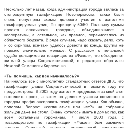
Несколько лет назад, когда администрация города взялась за
стопроцентную газификацию Новочеркасска, также были
очень популярны схемы долевого участия с жителями
газифицируемых улиц. По принципу 50/50. Половину суммы
проекта оплачивали граждане, объединившиеся в
кооперативы, а остальное, как правило, перечислялось из
областного бюджета. В ряде случаев, надо сказать, дело, хоть
и со скрипом, все-таки удалось довести до конца. Другим же
повезло значительно меньше. С рассказом о печальной
судьбе дольщиков из товарищества «Факел», что объединяет
жителей улицы Социалистической, в редакцию обратился
Николай Семенович Карпеченко.
«Ты помнишь, как все начиналось?»
Начиналось все с многолетних стандартных ответов ДГХ, что
газификация улицы Социалистической в таком-то году не
предусмотрена. В 2003 году жителям предложили за свой счет
выполнить проект, а затем на долевом участии совместно с
городом профинансировать газификацию улицы. Как обычно,
пополам. Вопрос: «соглашаться или нет?» на собрании
жильцов даже не стоял. Очень хотелось иметь в домах газ, как
всем остальным горожанам. 7 июля 2003 года с
товариществом по газификации «Факел» был заключен
договор. Солидный договор, подписанный директором