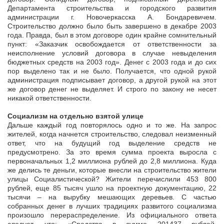
Департамента строительства и городского развития
администрации г. Новочеркасска А. Бондаревичем.
Строительство должно было быть завершено в декабре 2003
года. Правда, был в этом договоре один крайне сомнительный
пункт: «Заказчик освобождается от ответственности за
неисполнение условий договора в случае невыделения
бюджетных средств на 2003 год». Денег с 2003 года и до сих
пор выделено так и не было. Получается, что одной рукой
администрация подписывает договор, а другой рукой на этот
же договор денег не выделяет. И строго по закону не несет
никакой ответственности.
Социализм на отдельно взятой улице
Дальше каждый год повторялось одно и то же. На запрос
жителей, когда начнется строительство, следовал неизменный
ответ, что на будущий год выделение средств не
предусмотрено. За это время сумма проекта выросла с
первоначальных 1,2 миллиона рублей до 2,8 миллиона. Куда
же делись те деньги, которые внесли на строительство жители
улицы Социалистической? Жители перечислили 453 800
рублей, еще 85 тысяч ушло на проектную документацию, 22
тысячи – на вырубку мешающих деревьев. С частью
собранных денег в лучших традициях развитого социализма
произошло перераспределение. Из официального ответа