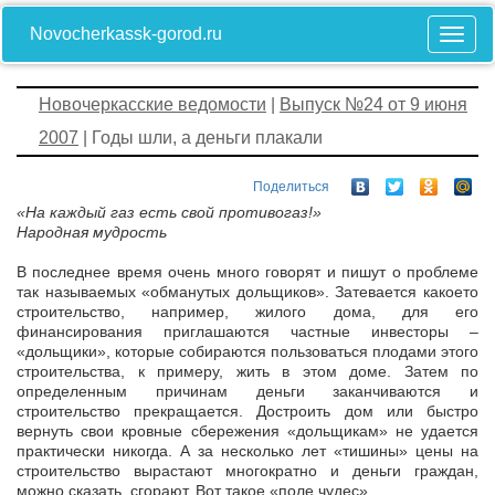
Novocherkassk-gorod.ru
Новочеркасские ведомости
|
Выпуск №24 от 9 июня
2007
| Годы шли, а деньги плакали
Поделиться
«На каждый газ есть свой противогаз!»
Народная мудрость
В последнее время очень много говорят и пишут о проблеме
так называемых «обманутых дольщиков». Затевается какое­то
строительство, например, жилого дома, для его
финансирования приглашаются частные инвесторы –
«дольщики», которые собираются пользоваться плодами этого
строительства, к примеру, жить в этом доме. Затем по
определенным причинам деньги заканчиваются и
строительство прекращается. Достроить дом или быстро
вернуть свои кровные сбережения «дольщикам» не удается
практически никогда. А за несколько лет «тишины» цены на
строительство вырастают многократно и деньги граждан,
можно сказать, сгорают. Вот такое «поле чудес»…