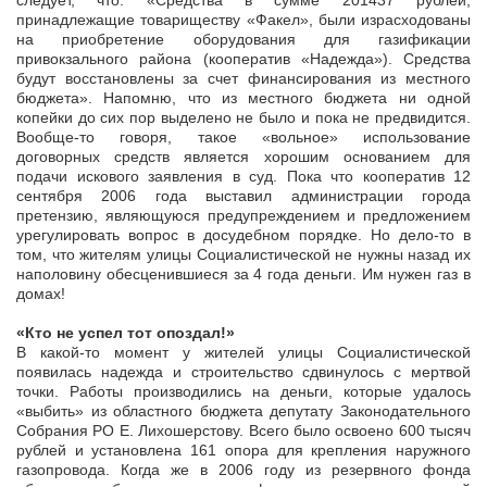
следует, что: «Средства в сумме 201437 рублей,
принадлежащие товариществу «Факел», были израсходованы
на приобретение оборудования для газификации
привокзального района (кооператив «Надежда»). Средства
будут восстановлены за счет финансирования из местного
бюджета». Напомню, что из местного бюджета ни одной
копейки до сих пор выделено не было и пока не предвидится.
Вообще-то говоря, такое «вольное» использование
договорных средств является хорошим основанием для
подачи искового заявления в суд. Пока что кооператив 12
сентября 2006 года выставил администрации города
претензию, являющуюся предупреждением и предложением
урегулировать вопрос в досудебном порядке. Но дело-то в
том, что жителям улицы Социалистической не нужны назад их
наполовину обесценившиеся за 4 года деньги. Им нужен газ в
домах!
«Кто не успел ­тот опоздал!»
В какой-то момент у жителей улицы Социалистической
появилась надежда и строительство сдвинулось с мертвой
точки. Работы производились на деньги, которые удалось
«выбить» из областного бюджета депутату Законодательного
Собрания РО Е. Лихошерстову. Всего было освоено 600 тысяч
рублей и установлена 161 опора для крепления наружного
газопровода. Когда же в 2006 году из резервного фонда