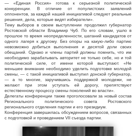
— «Единая Россия» готова к серьезной политической
конкуренции. В отличие от популистских заявлений
оппонентов, за каждой нашей инициативой следуют реальные
решения, дела, которые видят избиратели».
Тему выборов в своем выступлении продолжил губернатор
Ростовской области Владимир Чуб. По его словам, ушло в
прошлое то время неопределенности, шатаний кандидатов от
одного лагеря к другому. Без опоры на какую-либо партию
невозможно добиться выполнения и десятой доли своих
обещаний. Однако и члены партий должны помнить, что им
необходимо зарабатывать авторитет не только себе, но и той
политической силе, от имени которой выступают. «Не
меньшее внимание необходимо уделить подготовке молодой
смены, — с такой инициативой выступил донской губернатор,
— а то многие, заручившись поддержкой молодежи, не
желают при этом уступать ей дорогу, препятствуют
естественному процессу смены поколений во власти».
Делегаты конференции также проголосовали за новый состав
Регионального политического совета Ростовского
регионального отделения партии и его президиум.
Конференция завершилась обсуждением вопросов, связанных
с подготовкой и проведением VII съезда партии.