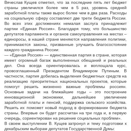
Вячеслав Кущев отметил, что за последние пять лет бюджет
страны увеличился более чем в 5 раз, уровень средней
заработной платы также вырос более чем в два раза. Расходы
на социальную сферу составляют две трети бюджета России.
Во всех этих достижениях немалая заслуга принадлежит
партии «Единая Россия». Благодаря тому, что большинство
депутатов парламента и органов самоуправления на местах –
единоросы, в нашей стране меняются направления политики,
принимаются законы, призванные улучшить благосостояние
каждого гражданина России:
— «Единая Россия» — единственная партия в стране, которая
имеет огромный багаж выполненных обещаний и реальных
дел. Она всегда ориентировалась и воплощала курс,
провозглашенный Президентом Владимиром Путиным. В
частности, партия добилась выделения бюджетных средств на
реализацию приоритетных национальных проектов, которые
помогут решить жизненно важные проблемы россиян.
Основные задачи на ближайшие годы – это построение
инновационной экономики, дальнейшее увеличение
заработной платы и пенсий, поддержка сельского хозяйства.
Решить их поможет новый подход в формировании бюджета
страны. Впервые он будет рассчитан на три года и, в первую
очередь, сориентирован на решение социальных проблем».
В своем выступлении В. Кущев затронул и тему подготовки к
декабрьским выборам депутатов Государственной Думы: