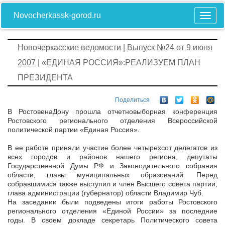
Novocherkassk-gorod.ru
Новочеркасские ведомости
|
Выпуск №24 от 9 июня
2007
| «ЕДИНАЯ РОССИЯ»:РЕАЛИЗУЕМ ПЛАН
ПРЕЗИДЕНТА
Поделиться
В Ростове­на­Дону прошла отчетно­выборная конференция
Ростовского регионального отделения Всероссийской
политической партии «Единая Россия».
В ее работе приняли участие более четырехсот делегатов из
всех городов и районов нашего региона, депутаты
Государственной Думы РФ и Законодательного собрания
области, главы муниципальных образований. Перед
собравшимися также выступил и член Высшего совета партии,
глава администрации (губернатор) области Владимир Чуб.
На заседании были подведены итоги работы Ростовского
регионального отделения «Единой России» за последние
годы. В своем докладе секретарь Политического совета