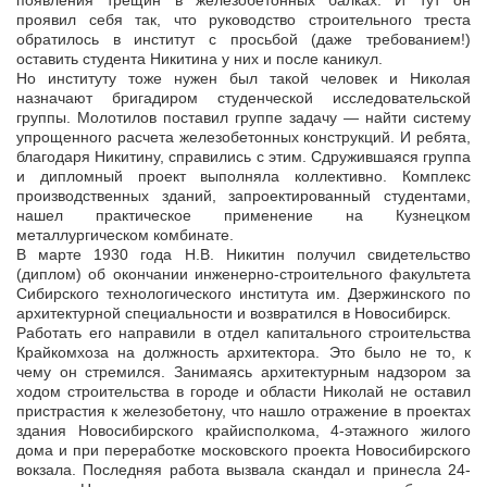
появления трещин в железобетонных балках. И тут он
проявил себя так, что руководство строительного треста
обратилось в институт с просьбой (даже требованием!)
оставить студента Никитина у них и после каникул.
Но институту тоже нужен был такой человек и Николая
назначают бригадиром студенческой исследовательской
группы. Молотилов поставил группе задачу — найти систему
упрощенного расчета железобетонных конструкций. И ребята,
благодаря Никитину, справились с этим. Сдружившаяся группа
и дипломный проект выполняла коллективно. Комплекс
производственных зданий, запроектированный студентами,
нашел практическое применение на Кузнецком
металлургическом комбинате.
В марте 1930 года Н.В. Никитин получил свидетельство
(диплом) об окончании инженерно-строительного факультета
Сибирского технологического института им. Дзержинского по
архитектурной специальности и возвратился в Новосибирск.
Работать его направили в отдел капитального строительства
Крайкомхоза на должность архитектора. Это было не то, к
чему он стремился. Занимаясь архитектурным надзором за
ходом строительства в городе и области Николай не оставил
пристрастия к железобетону, что нашло отражение в проектах
здания Новосибирского крайисполкома, 4-этажного жилого
дома и при переработке московского проекта Новосибирского
вокзала. Последняя работа вызвала скандал и принесла 24-