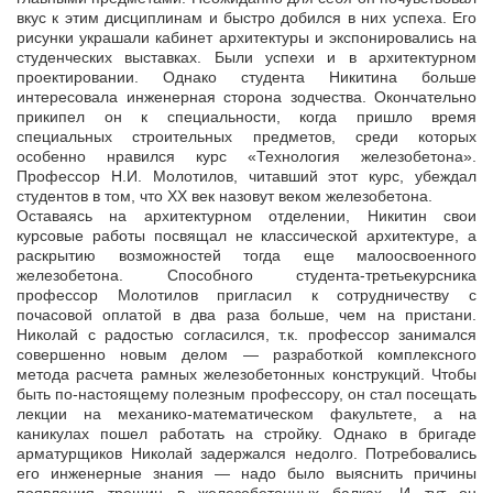
вкус к этим дисциплинам и быстро добился в них успеха. Его
рисунки украшали кабинет архитектуры и экспонировались на
студенческих выставках. Были успехи и в архитектурном
проектировании. Однако студента Никитина больше
интересовала инженерная сторона зодчества. Окончательно
прикипел он к специальности, когда пришло время
специальных строительных предметов, среди которых
особенно нравился курс «Технология железобетона».
Профессор Н.И. Молотилов, читавший этот курс, убеждал
студентов в том, что XX век назовут веком железобетона.
Оставаясь на архитектурном отделении, Никитин свои
курсовые работы посвящал не классической архитектуре, а
раскрытию возможностей тогда еще малоосвоенного
железобетона. Способного студента-третьекурсника
профессор Молотилов пригласил к сотрудничеству с
почасовой оплатой в два раза больше, чем на пристани.
Николай с радостью согласился, т.к. профессор занимался
совершенно новым делом — разработкой комплексного
метода расчета рамных железобетонных конструкций. Чтобы
быть по-настоящему полезным профессору, он стал посещать
лекции на механико-математическом факультете, а на
каникулах пошел работать на стройку. Однако в бригаде
арматурщиков Николай задержался недолго. Потребовались
его инженерные знания — надо было выяснить причины