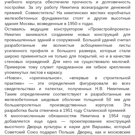
учебного корпуса обеспечили прочность и долговечность
постройки. За эту работу Никитина вознаградили денежной
премией. Совместитель! На никитинских жестких коробчатых
железобетонных фундаментах стоят и другие высотные
здания Москвы, возведенные в 1950-х годах.
Оставаясь ведущим конструктором «Промстройпроекта»
Никитин занимался созданием новых конструкций для
промышленных зданий и сооружений. Большой удачей считал
разработанные им волнистые асбоцементные листы
усиленного профиля и большого размера, которые стали
широко применяться не только для покрытий, но и в качестве
стеновых ограждений. Для него не существовало мелочей.
Примером тому служит придуманное им гибкое крепление
упомянутых листов к каркасу.
«Новое», «оригинальное», «впервые в строительной
практике» — эти определения фигурировали во всех
свидетельствах и патентах, полученных Н.В. Никитиным.
Таким определениям соответствуют и разработанные им
железобетонные шедовые оболочки толщиной 50 мм для
большепролетных производственных корпусов. Эта
разработка была отмечена в 1951 году Сталинской премией.
К многочисленным обязанностям Никитина в 1954 году
добавляется еще одна — проектирование конструкций
высотного Дворца культуры и науки для Варшавы, который
Советский Союз подарил Польше. Дворец, как и московские