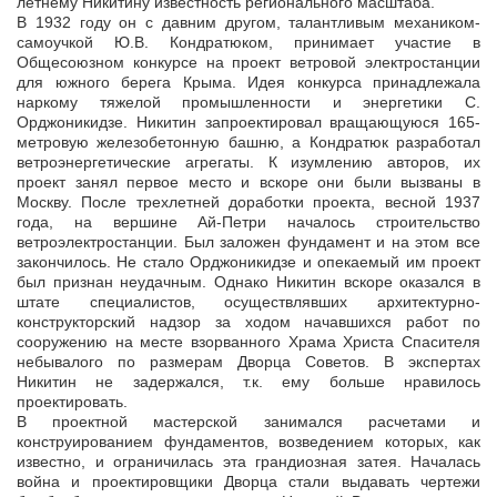
летнему Никитину известность регионального масштаба.
В 1932 году он с давним другом, талантливым механиком-
самоучкой Ю.В. Кондратюком, принимает участие в
Общесоюзном конкурсе на проект ветровой электростанции
для южного берега Крыма. Идея конкурса принадлежала
наркому тяжелой промышленности и энергетики С.
Орджоникидзе. Никитин запроектировал вращающуюся 165-
метровую железобетонную башню, а Кондратюк разработал
ветроэнергетические агрегаты. К изумлению авторов, их
проект занял первое место и вскоре они были вызваны в
Москву. После трехлетней доработки проекта, весной 1937
года, на вершине Ай-Петри началось строительство
ветроэлектростанции. Был заложен фундамент и на этом все
закончилось. Не стало Орджоникидзе и опекаемый им проект
был признан неудачным. Однако Никитин вскоре оказался в
штате специалистов, осуществлявших архитектурно-
конструкторский надзор за ходом начавшихся работ по
сооружению на месте взорванного Храма Христа Спасителя
небывалого по размерам Дворца Советов. В экспертах
Никитин не задержался, т.к. ему больше нравилось
проектировать.
В проектной мастерской занимался расчетами и
конструированием фундаментов, возведением которых, как
известно, и ограничилась эта грандиозная затея. Началась
война и проектировщики Дворца стали выдавать чертежи