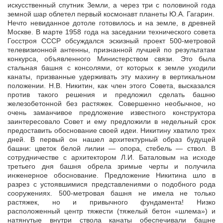
искусственный спутник Земли, а через три с половиной года
земной шар облетел первый космонавт планеты Ю.А. Гагарин.
Нечто невиданное дотоле готовилось и на земле, в древней
Москве. В марте 1958 года на заседании технического совета
Госстроя СССР обсуждался эскизный проект 500-метровой
телевизионной антенны, признанной лучшей по результатам
конкурса, объявленного Министерством связи. Это была
стальная башня с консолями, от которых к земле уходили
канаты, призванные удерживать эту махину в вертикальном
положении. Н.В. Никитин, как член этого Совета, высказался
против такого решения и предложил сделать башню
железобетонной без растяжек. Совершенно необычное, но
очень заманчивое предложение известного конструктора
заинтересовало Совет и ему предложили в недельный срок
предоставить обоснование своей идеи. Никитину хватило трех
дней. В первый он нашел архитектурный образ будущей
башни: цветок белой лилии — опора, стебель — ствол. В
сотрудничестве с архитектором Л.И. Баталовым на исходе
третьего дня башня обрела зримые черты и получила
инженерное обоснование. Предложение Никитина шло в
разрез с устоявшимися представлениями о подобного рода
сооружениях. 500-метровая башня не имела не только
растяжек, но и привычного фундамента! Низко
расположенный центр тяжести (тяжелый бетон «шлема») и
натянутые внутри ствола канаты обеспечивали башне