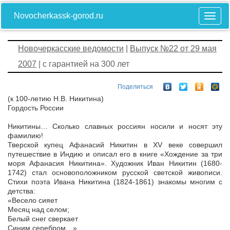
Novocherkassk-gorod.ru
Новочеркасские ведомости
|
Выпуск №22 от 29 мая
2007
| с гарантией на 300 лет
Поделиться
(к 100-летию Н.В. Никитина)
Гордость России
Никитины… Сколько славных россиян носили и носят эту
фамилию!
Тверской купец Афанасий Никитин в XV веке совершил
путешествие в Индию и описал его в книге «Хождение за три
моря Афанасия Никитина». Художник Иван Никитин (1680-
1742) стал основоположником русской светской живописи.
Стихи поэта Ивана Никитина (1824-1861) знакомы многим с
детства:
«Весело сияет
Месяц над селом;
Белый снег сверкает
Синим серебром…»