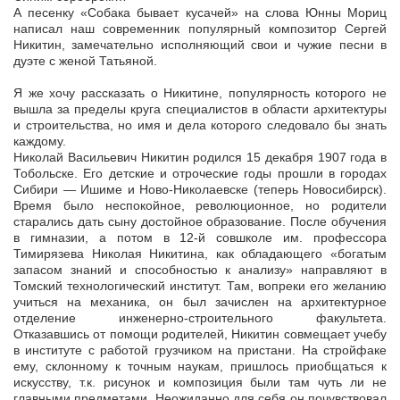
А песенку «Собака бывает кусачей» на слова Юнны Мориц
написал наш современник популярный композитор Сергей
Никитин, замечательно исполняющий свои и чужие песни в
дуэте с женой Татьяной.
Я же хочу рассказать о Никитине, популярность которого не
вышла за пределы круга специалистов в области архитектуры
и строительства, но имя и дела которого следовало бы знать
каждому.
Николай Васильевич Никитин родился 15 декабря 1907 года в
Тобольске. Его детские и отроческие годы прошли в городах
Сибири — Ишиме и Ново-Николаевске (теперь Новосибирск).
Время было неспокойное, революционное, но родители
старались дать сыну достойное образование. После обучения
в гимназии, а потом в 12-й совшколе им. профессора
Тимирязева Николая Никитина, как обладающего «богатым
запасом знаний и способностью к анализу» направляют в
Томский технологический институт. Там, вопреки его желанию
учиться на механика, он был зачислен на архитектурное
отделение инженерно-строительного факультета.
Отказавшись от помощи родителей, Никитин совмещает учебу
в институте с работой грузчиком на пристани. На стройфаке
ему, склонному к точным наукам, пришлось приобщаться к
искусству, т.к. рисунок и композиция были там чуть ли не
главными предметами. Неожиданно для себя он почувствовал