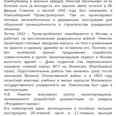
бомбоубежищ и военных заводов. Николай Васильевич из-за
болезни ноги (в молодости его укусила змея) остался в КБ
Дворца Советов, а весной 1942 года был направлен в
Новосибирский Промстройпроект. Там он проектировал
типовые железобетонные и деревянные конструкции для
оборонной промышленности и строительства гражданских
объектов.
Летом 1943 г. Промстройпроект перебирается в Москву и
работает на восстановление разрушенного войной. Никитин
проектирует типовые заводские корпуса, но тяга к уникальным
по красоте и размаху зданиям не оставляла его. Поэтому он
без колебаний принял предложение поработать
совместителем в группе проектировщиков первого в Москве
высотного здания — Дома студентов (так первоначально
называли главный корпус МГУ на Ленинских (Воробьевых)
горах). Подготовительные работы там начались сразу после
окончания Великой Отечественной войны и в 1953 году
гигантский комплекс учебных и жилых корпусов Московского
государственного университета им. Ломоносова был сдан в
эксплуатацию.
Н.В. Никитин возглавлял группу проектировщиков,
занимавшихся разработкой документации по разделу
«Фундамент-каркас».
Его новаторские идеи, воплощенные в основных несущих
конструкциях 28-этажной части и 17-этажных крыльев