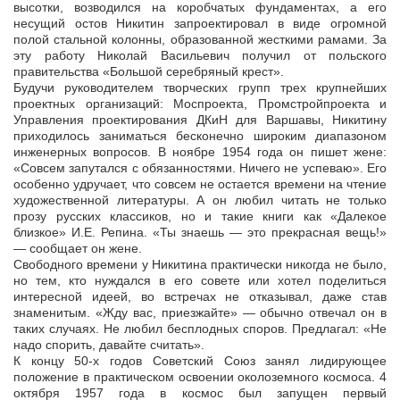
высотки, возводился на коробчатых фундаментах, а его
несущий остов Никитин запроектировал в виде огромной
полой стальной колонны, образованной жесткими рамами. За
эту работу Николай Васильевич получил от польского
правительства «Большой серебряный крест».
Будучи руководителем творческих групп трех крупнейших
проектных организаций: Моспроекта, Промстройпроекта и
Управления проектирования ДКиН для Варшавы, Никитину
приходилось заниматься бесконечно широким диапазоном
инженерных вопросов. В ноябре 1954 года он пишет жене:
«Совсем запутался с обязанностями. Ничего не успеваю». Его
особенно удручает, что совсем не остается времени на чтение
художественной литературы. А он любил читать не только
прозу русских классиков, но и такие книги как «Далекое
близкое» И.Е. Репина. «Ты знаешь — это прекрасная вещь!»
— сообщает он жене.
Свободного времени у Никитина практически никогда не было,
но тем, кто нуждался в его совете или хотел поделиться
интересной идеей, во встречах не отказывал, даже став
знаменитым. «Жду вас, приезжайте» — обычно отвечал он в
таких случаях. Не любил бесплодных споров. Предлагал: «Не
надо спорить, давайте считать».
К концу 50-х годов Советский Союз занял лидирующее
положение в практическом освоении околоземного космоса. 4
октября 1957 года в космос был запущен первый