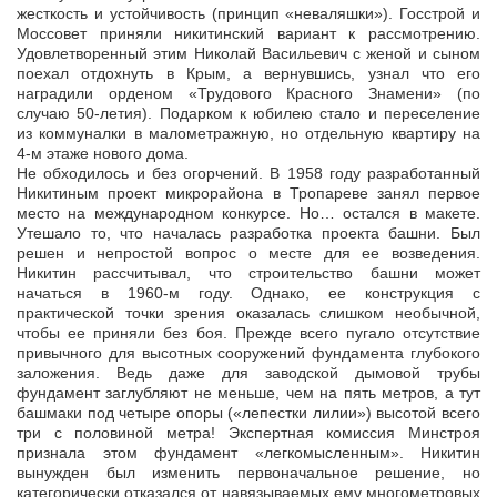
жесткость и устойчивость (принцип «неваляшки»). Госстрой и
Моссовет приняли никитинский вариант к рассмотрению.
Удовлетворенный этим Николай Васильевич с женой и сыном
поехал отдохнуть в Крым, а вернувшись, узнал что его
наградили орденом «Трудового Красного Знамени» (по
случаю 50-летия). Подарком к юбилею стало и переселение
из коммуналки в малометражную, но отдельную квартиру на
4-м этаже нового дома.
Не обходилось и без огорчений. В 1958 году разработанный
Никитиным проект микрорайона в Тропареве занял первое
место на международном конкурсе. Но… остался в макете.
Утешало то, что началась разработка проекта башни. Был
решен и непростой вопрос о месте для ее возведения.
Никитин рассчитывал, что строительство башни может
начаться в 1960-м году. Однако, ее конструкция с
практической точки зрения оказалась слишком необычной,
чтобы ее приняли без боя. Прежде всего пугало отсутствие
привычного для высотных сооружений фундамента глубокого
заложения. Ведь даже для заводской дымовой трубы
фундамент заглубляют не меньше, чем на пять метров, а тут
башмаки под четыре опоры («лепестки лилии») высотой всего
три с половиной метра! Экспертная комиссия Минстроя
признала этом фундамент «легкомысленным». Никитин
вынужден был изменить первоначальное решение, но
категорически отказался от навязываемых ему многометровых