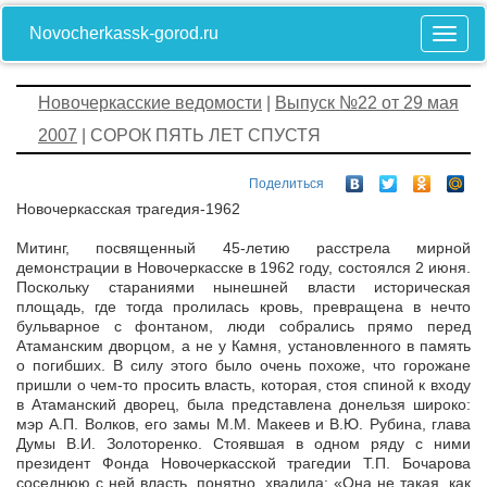
Novocherkassk-gorod.ru
Новочеркасские ведомости
|
Выпуск №22 от 29 мая
2007
| СОРОК ПЯТЬ ЛЕТ СПУСТЯ
Поделиться
Новочеркасская трагедия-1962
Митинг, посвященный 45-летию расстрела мирной
демонстрации в Новочеркасске в 1962 году, состоялся 2 июня.
Поскольку стараниями нынешней власти историческая
площадь, где тогда пролилась кровь, превращена в нечто
бульварное с фонтаном, люди собрались прямо перед
Атаманским дворцом, а не у Камня, установленного в память
о погибших. В силу этого было очень похоже, что горожане
пришли о чем-то просить власть, которая, стоя спиной к входу
в Атаманский дворец, была представлена донельзя широко:
мэр А.П. Волков, его замы М.М. Макеев и В.Ю. Рубина, глава
Думы В.И. Золоторенко. Стоявшая в одном ряду с ними
президент Фонда Новочеркасской трагедии Т.П. Бочарова
соседнюю с ней власть, понятно, хвалила: «Она не такая, как