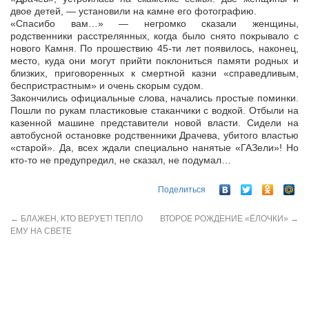
двое детей, — установили на камне его фотографию.
«Спасибо вам…» — негромко сказали женщины,
родственники расстрелянных, когда было снято покрывало с
нового Камня. По прошествию 45-ти лет появилось, наконец,
место, куда они могут прийти поклониться памяти родных и
близких, приговоренных к смертной казни «справедливым,
беспристрастным» и очень скорым судом.
Закончились официальные слова, начались простые поминки.
Пошли по рукам пластиковые стаканчики с водкой. Отбыли на
казенной машине представители новой власти. Сидели на
автобусной остановке родственники Драчева, убитого властью
«старой». Да, всех ждали специально нанятые «ГАЗели»! Но
кто-то не предупредил, не сказал, не подумал…
Поделиться
←
БЛАЖЕН, КТО ВЕРУЕТ! ТЕПЛО
ВТОРОЕ РОЖДЕНИЕ «ЁЛОЧКИ»
→
ЕМУ НА СВЕТЕ