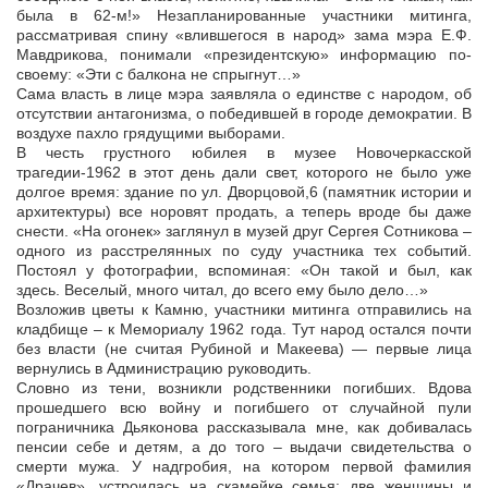
была в 62-м!» Незапланированные участники митинга,
рассматривая спину «влившегося в народ» зама мэра Е.Ф.
Мавдрикова, понимали «президентскую» информацию по-
своему: «Эти с балкона не спрыгнут…»
Сама власть в лице мэра заявляла о единстве с народом, об
отсутствии антагонизма, о победившей в городе демократии. В
воздухе пахло грядущими выборами.
В честь грустного юбилея в музее Новочеркасской
трагедии-1962 в этот день дали свет, которого не было уже
долгое время: здание по ул. Дворцовой,6 (памятник истории и
архитектуры) все норовят продать, а теперь вроде бы даже
снести. «На огонек» заглянул в музей друг Сергея Сотникова –
одного из расстрелянных по суду участника тех событий.
Постоял у фотографии, вспоминая: «Он такой и был, как
здесь. Веселый, много читал, до всего ему было дело…»
Возложив цветы к Камню, участники митинга отправились на
кладбище – к Мемориалу 1962 года. Тут народ остался почти
без власти (не считая Рубиной и Макеева) — первые лица
вернулись в Администрацию руководить.
Словно из тени, возникли родственники погибших. Вдова
прошедшего всю войну и погибшего от случайной пули
пограничника Дьяконова рассказывала мне, как добивалась
пенсии себе и детям, а до того – выдачи свидетельства о
смерти мужа. У надгробия, на котором первой фамилия
«Драчев», устроилась на скамейке семья: две женщины и