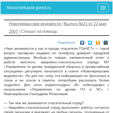
Novocherkassk-gorod.ru
Новочеркасские ведомости
|
Выпуск №21 от 22 мая
2007
| Спешат на помощь
Поделиться
«Чем занимаются у нас в городе спасатели ГОиЧС?» — такой
вопрос прозвучал недавно по телефону доверия городской
администрации. Вообще-то говоря, ежемесячный отчет о
работе местного аварийно-спасательного отряда МУ
«Управление по делам гражданской обороны и чрезвычайным
ситуациям» регулярно печатается в газете «Новочеркасские
ведомости». Но для тех, кому эта информация не бросилась в
глаза и не осела в памяти, попробуем рассказать более
подробно. Для этого корреспондент «В» побеседовал с
начальником «Управления по делам ГО и ЧС» г.
Новочеркасска Геннадием Рязановым.
— Так чем же занимается спасательный отряд?
— Аварийно-спасательный отряд выполняет работы согласно
своей лицензии и выезжает на любые сигналы, полученные от