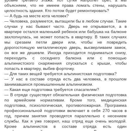
уровне третьего этажа. Кот сутки напролет орет, а мы
объясняем, что не имеем права ломать стены, нарушать
целостность здания. Кто потом будет ремонтировать?
— А будь на месте кота человек?
— Человека, разумеется, вытащили бы в любом случае. Такие
случаи у нас бывают часто. Дверь не открывается, а в
квартире остался маленький ребенок или бабушка на балконе
захлопнулась, не может попасть в квартиру. В таких случаях
мы срезаем петли двери или, чтобы не повредить
дорогостоящую металлическую дверь, высверливаем замок,
он все же дешевле. Иногда приходится подниматься снизу,
переходить с соседнего балкона или с помощью
альпинистского снаряжения спускаться с крыши, чтобы
попасть в квартиру, выбив форточку.
— Для таких вещей требуется альпинистская подготовка?
— У нас в составе отряда есть два человека, в прошлом
занимавшихся промышленным альпинизмом.
— Какая еще подготовка требуется спасателям?
— В отряде существует обязательная физическая подготовка
по армейским нормативам. Кроме того, медицинская
подготовка, психологическая, противопожарная. Программа
профессиональной подготовки включает в себя 270 часов в
год, причем занятия проводятся параллельно с несением
службы. Как я уже говорил, наш отряд еще очень молодой.
Кроме альпинистов в составе отряда есть один