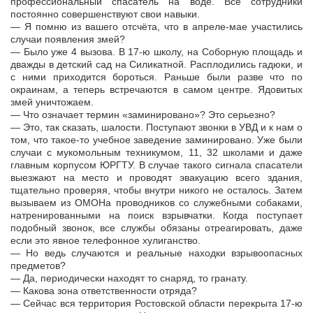
профессиональный спасатель на воде. Все сотрудники
постоянно совершенствуют свои навыки.
— Я помню из вашего отсчёта, что в апреле-мае участились
случаи появления змей?
— Было уже 4 вызова. В 17-ю школу, на Соборную площадь и
дважды в детский сад на Силикатной. Расплодились гадюки, и
с ними приходится бороться. Раньше были разве что по
окраинам, а теперь встречаются в самом центре. Ядовитых
змей уничтожаем.
— Что означает термин «заминировано»? Это серьезно?
— Это, так сказать, шалости. Поступают звонки в УВД и к нам о
том, что такое-то учебное заведение заминировано. Уже были
случаи с мукомольным техникумом, 11, 32 школами и даже
главным корпусом ЮРГТУ. В случае такого сигнала спасатели
выезжают на место и проводят эвакуацию всего здания,
тщательно проверяя, чтобы внутри никого не осталось. Затем
вызываем из ОМОНа проводников со служебными собаками,
натренированными на поиск взрывчатки. Когда поступает
подобный звонок, все службы обязаны отреагировать, даже
если это явное телефонное хулиганство.
— Но ведь случаются и реальные находки взрывоопасных
предметов?
— Да, периодически находят то снаряд, то гранату.
— Какова зона ответственности отряда?
— Сейчас вся территория Ростовской области перекрыта 17-ю