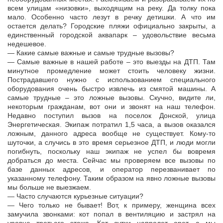
всем улицам «низовки», выходящим на реку. Да толку пока
мало. Особенно часто лезут в речку детишки. А что им
остается делать? Городские пляжи официально закрыты, а
единственный городской аквапарк – удовольствие весьма
недешевое.
— Какие самые важные и самые трудные вызовы?
— Самые важные в нашей работе – это выезды на ДТП. Там
минутное промедление может стоить человеку жизни.
Пострадавшего нужно с использованием специального
оборудования очень быстро извлечь из смятой машины. А
самые трудные – это ложные вызовы. Скучно, видите ли,
некоторым гражданам, вот они и звонят на наш телефон.
Недавно поступил вызов на поселок Донской, улица
Энергетическая. Экипаж потратил 1,5 часа, а вызов оказался
ложным, данного адреса вообще не существует. Кому-то
шуточки, а случись в это время серьезное ДТП, и люди могли
погибнуть, поскольку наш экипаж не успел бы вовремя
добраться до места. Сейчас мы проверяем все вызовы по
базе данных адресов, и оператор перезванивает по
указанному телефону. Таким образом на явно ложные вызовы
мы больше не выезжаем.
— Часто случаются курьезные ситуации?
— Чего только не бывает! Вот, к примеру, женщина всех
замучила звонками: кот попал в вентиляцию и застрял на