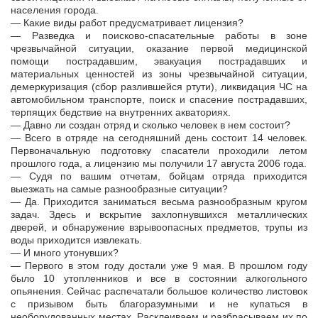
населения города.
— Какие виды работ предусматривает лицензия?
— Разведка и поисково-спасательные работы в зоне
чрезвычайной ситуации, оказание первой медицинской
помощи пострадавшим, эвакуация пострадавших и
материальных ценностей из зоны чрезвычайной ситуации,
демеркуризация (сбор разлившейся ртути), ликвидация ЧС на
автомобильном транспорте, поиск и спасение пострадавших,
терпящих бедствие на внутренних акваториях.
— Давно ли создан отряд и сколько человек в нем состоит?
— Всего в отряде на сегодняшний день состоит 14 человек.
Первоначальную подготовку спасатели проходили летом
прошлого года, а лицензию мы получили 17 августа 2006 года.
— Судя по вашим отчетам, бойцам отряда приходится
выезжать на самые разнообразные ситуации?
— Да. Приходится заниматься весьма разнообразным кругом
задач. Здесь и вскрытие захлопнувшихся металлических
дверей, и обнаружение взрывоопасных предметов, трупы из
воды приходится извлекать.
— И много утонувших?
— Первого в этом году достали уже 9 мая. В прошлом году
было 10 утопленников и все в состоянии алкогольного
опьянения. Сейчас распечатали большое количество листовок
с призывом быть благоразумными и не купаться в
необорудованных местах. Расклеиваем и разбрасываем их по