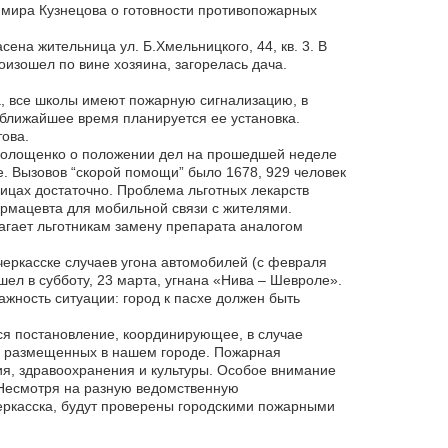
имира Кузнецова о готовности противопожарных
на жительница ул. Б.Хмельницкого, 44, кв. 3. В
оизошел по вине хозяина, загорелась дача.
, все школы имеют пожарную сигнализацию, в
 ближайшее время планируется ее установка.
ова.
 Солощенко о положении дел на прошедшей неделе
. Вызовов “скорой помощи” было 1678, 929 человек
ицах достаточно. Проблема льготных лекарств
рмацевта для мобильной связи с жителями.
агает льготникам замену препарата аналогом
еркасске случаев угона автомобилей (с февраля
ел в субботу, 23 марта, угнана «Нива – Шевроле».
жность ситуации: город к пасхе должен быть
ся постановление, координирующее, в случае
, размещенных в нашем городе. Пожарная
ия, здравоохранения и культуры. Особое внимание
Несмотря на разную ведомственную
еркасска, будут проверены городскими пожарными