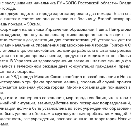
 с заслушивания начальника ГУ «5ОПС Ростовской области» Влад
 города.
ошедшую неделю в городе зарегистрировано два пожара. Была спасе
е тяжелом состоянии она доставлена в больницу. Второй пожар пр
дь пожара – 50кв.м.
формации начальника Управления образования Павла Панкратова
их садиках, где не установлена противопожарная сигнализация – в
тно-сметная документация для соответствующей установки уже гот
кладу начальника Управления здравоохранения города Григория
тановка в целом спокойная. Больницы работали в штатном режиме
ятся на стационарном лечении, продуктов и медикаментов в больн
тся. В Управлении здравоохранения введена штатная единица фа
алист в телефонном режиме дает консультации гражданам, предл
анного лекарства.
ьник УВД города Михаил Скоков сообщил о возобновлении в Новоч
истрировано три факта пропажи машин), последний случай произош
лжается активная уборка города. Многие организации понимают ва
м.
дя итоги планерного совещания, мэр города сообщил, что готовит
ычайной ситуации, взаимодействие всех пожарных подразделений
лизация должна быть установлена во всех учреждениях образован
о быть уделено объектам с круглосуточным пребыванием людей. 
длежность, все учреждения, расположенные на территории Новоч
бами.