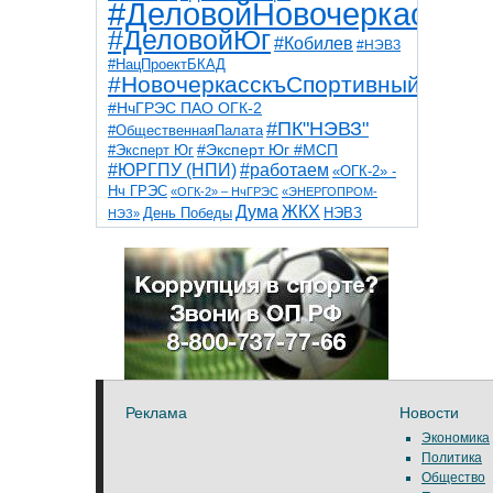
#ДеловойНовочеркасск
#ДеловойЮг
#Кобилев
#НЭВЗ
#НацПроектБКАД
#НовочеркасскъСпортивный
#НчГРЭС ПАО ОГК-2
#ПК"НЭВЗ"
#ОбщественнаяПалата
#Эксперт Юг
#Эксперт Юг #МСП
#ЮРГПУ (НПИ)
#работаем
«ОГК-2» -
Нч ГРЭС
«ОГК-2» – НчГРЭС
«ЭНЕРГОПРОМ-
Дума
ЖКХ
НЭВЗ
День Победы
НЭЗ»
ТНТ
НчГРЭС
Победа
Собор
ТПП
благоустройство
ветераны
выборы
дети
дороги
казаки
коррупция
космос
парк
общественная палата
пожар
роща
спорт
художники
театр
транспорт
Реклама
Новости
Экономика
Политика
Общество