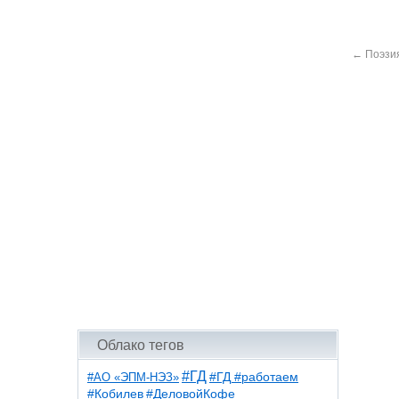
←
Поэзия
Облако тегов
#ГД
#АО «ЭПМ-НЭЗ»
#ГД #работаем
#ДеловойКофе
#Кобилев