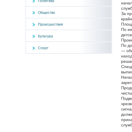
Политика
начал
служб
Общество
За пр
крайн
Площа
Происшествия
По ин
детск
Культура
Проек
По до
Спорт
— обс
наход
решае
Специ
выпис
Начал
зарег
Продо
чисты
Подво
чрезв
сигна
должн
прина
служ