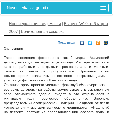
Novocherkassk-gorod.ru
Новочеркасские ведомости
|
Выпуск №10 от 6 марта
2007
| Великолепная семерка
Поделиться
Экспозиция
Такого скопления фотографов, как 2 марта, Атаманский
дворец, пожалуй, не видел еще никогда. Мастера вспышки и
затвора работали и отдыхали, разговаривали и молчали,
стояли на месте и прогуливались. Причиной этого
столпотворения оказались, естественно, прекрасные дамы –
участницы фотовыставки «Женский взгляд».
Организатором проекта числится фотоклуб «Новочеркасск» –
все семь авторов, чьи работы можно увидеть в выставочном
зале Атаманского дворца, входят в это открывшееся в
минувшем году творческое объединение. Впрочем,
председатель «Новочеркасска» Валерий Гнездилов от чести
«открывателя» выставки всячески открещивается. «Наш клуб
на четверть состоит из представительниц слабого пола, и