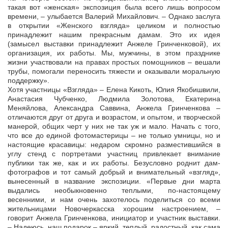
такая вот «женская» экспозиция была всего лишь вопросом
времени, – улыбается Валерий Михайлович. – Однако заслуга
в открытии «Женского взгляда» целиком и полностью
принадлежит нашим прекрасным дамам. Это их идея
(замысел выставки принадлежит Анжеле Гринченковой), их
организация, их работы. Мы, мужчины, в этом празднике
жизни участвовали на правах простых помощников – вешали
трубы, помогали переносить тяжести и оказывали моральную
поддержку».
Хотя участницы «Взгляда» – Елена Кикоть, Юлия Якобишвили,
Анастасия Чубченко, Людмила Золотова, Екатерина
Меняйлова, Александра Саввина, Анжела Гринченкова –
отличаются друг от друга и возрастом, и опытом, и творческой
манерой, общих черт у них не так уж и мало. Начать с того,
что все до единой фотомастерицы – не только умницы, но и
настоящие красавицы: недаром скромно разместившийся в
углу стенд с портретами участниц привлекает внимание
публики так же, как и их работы. Безусловно роднит дам-
фотографов и тот самый добрый и внимательный «взгляд»,
вынесенный в название экспозиции. «Первые дни марта
выдались необыкновенно теплыми, по-настоящему
весенними, и нам очень захотелось поделиться со всеми
жительницами Новочеркасска хорошим настроением, –
говорит Анжела Гринченкова, инициатор и участник выставки.
– Надеюсь, наш подарок – яркий, теплый, радостный, как сама