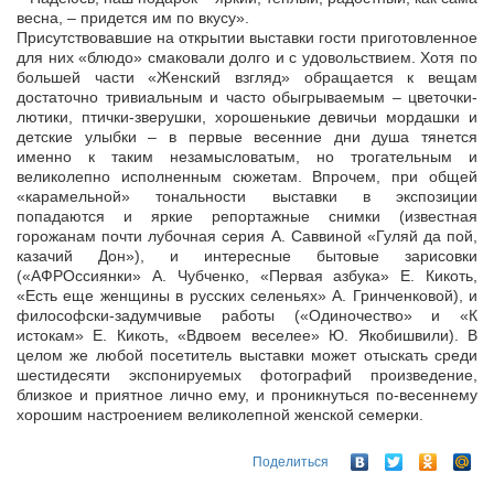
весна, – придется им по вкусу».
Присутствовавшие на открытии выставки гости приготовленное
для них «блюдо» смаковали долго и с удовольствием. Хотя по
большей части «Женский взгляд» обращается к вещам
достаточно тривиальным и часто обыгрываемым – цветочки-
лютики, птички-зверушки, хорошенькие девичьи мордашки и
детские улыбки – в первые весенние дни душа тянется
именно к таким незамысловатым, но трогательным и
великолепно исполненным сюжетам. Впрочем, при общей
«карамельной» тональности выставки в экспозиции
попадаются и яркие репортажные снимки (известная
горожанам почти лубочная серия А. Саввиной «Гуляй да пой,
казачий Дон»), и интересные бытовые зарисовки
(«АФРОссиянки» А. Чубченко, «Первая азбука» Е. Кикоть,
«Есть еще женщины в русских селеньях» А. Гринченковой), и
философски-задумчивые работы («Одиночество» и «К
истокам» Е. Кикоть, «Вдвоем веселее» Ю. Якобишвили). В
целом же любой посетитель выставки может отыскать среди
шестидесяти экспонируемых фотографий произведение,
близкое и приятное лично ему, и проникнуться по-весеннему
хорошим настроением великолепной женской семерки.
Поделиться