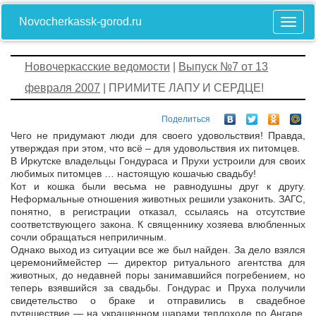
Novocherkassk-gorod.ru
Новочеркасские ведомости
|
Выпуск №7 от 13
февраля 2007
| ПРИМИТЕ ЛАПУ И СЕРДЦЕ!
Поделиться
Чего не придумают люди для своего удовольствия! Правда,
утверждая при этом, что всё – для удовольствия их питомцев.
В Иркутске владельцы Гондураса и Прухи устроили для своих
любимых питомцев … настоящую кошачью свадьбу!
Кот и кошка были весьма не равнодушны друг к другу.
Неформальные отношения животных решили узаконить. ЗАГС,
понятно, в регистрации отказал, ссылаясь на отсутствие
соответствующего закона. К священнику хозяева влюбленных
сочли обращаться неприличным.
Однако выход из ситуации все же был найден. За дело взялся
церемониймейстер — директор ритуального агентства для
животных, до недавней поры занимавшийся погребением, но
теперь взявшийся за свадьбы. Гондурас и Пруха получили
свидетельство о браке и отправились в свадебное
путешествие — на украшенном шарами теплоходе по Ангаре.