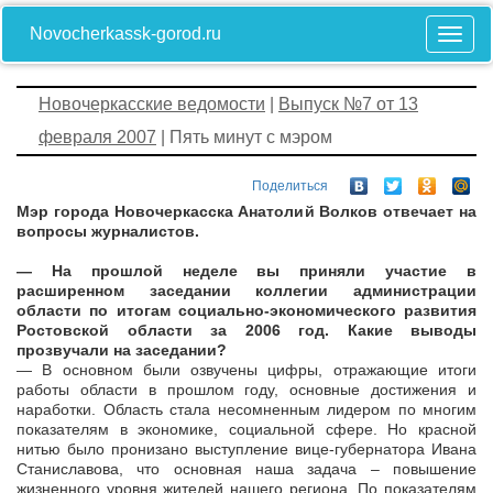
Novocherkassk-gorod.ru
Новочеркасские ведомости
|
Выпуск №7 от 13
февраля 2007
| Пять минут с мэром
Поделиться
Мэр города Новочеркасска Анатолий Волков отвечает на
вопросы журналистов.
— На прошлой неделе вы приняли участие в
расширенном заседании коллегии администрации
области по итогам социально-экономического развития
Ростовской области за 2006 год. Какие выводы
прозвучали на заседании?
— В основном были озвучены цифры, отражающие итоги
работы области в прошлом году, основные достижения и
наработки. Область стала несомненным лидером по многим
показателям в экономике, социальной сфере. Но красной
нитью было пронизано выступление вице-губернатора Ивана
Станиславова, что основная наша задача – повышение
жизненного уровня жителей нашего региона. По показателям