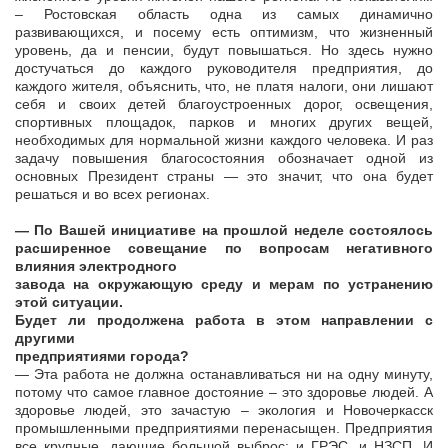
– Ростовская область одна из самых динамично
развивающихся, и посему есть оптимизм, что жизненный
уровень, да и пенсии, будут повышаться. Но здесь нужно
достучаться до каждого руководителя предприятия, до
каждого жителя, объяснить, что, не платя налоги, они лишают
себя и своих детей благоустроенных дорог, освещения,
спортивных площадок, парков и многих других вещей,
необходимых для нормальной жизни каждого человека. И раз
задачу повышения благосостояния обозначает одной из
основных Президент страны — это значит, что она будет
решаться и во всех регионах.
— По Вашей инициативе на прошлой неделе состоялось
расширенное совещание по вопросам негативного
влияния электродного
завода на окружающую среду и мерам по устранению
этой ситуации.
Будет ли продолжена работа в этом направлении с
другими
предприятиями города?
— Эта работа не должна останавливаться ни на одну минуту,
потому что самое главное достояние – это здоровье людей. А
здоровье людей, это зачастую – экология и Новочеркасск
промышленными предприятиями перенасыщен. Предприятия
все крупные, дающие большой выброс: и ГРЭС, и НЗСП, И