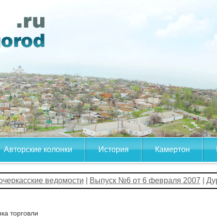
Авторские колонки
История
Камертон
очеркасские ведомости
|
Выпуск №6 от 6 февраля 2007
| Ду
ка торговли