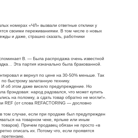
шлых номерах «ЧЛ» вызвали ответные отклики у
ятся своими переживаниями. В том числе о новых
ежды и даже, страшно сказать, работники
 вспоминает В. — Была распродажа очень известной
воздка… Эта партия изначально была бракованной.
онтировал и вернул по цене на 30-50% меньше. Так
 по быстрому залатанную технику.
. И об этом даже висело предупреждение. Но
ла брэндовая: народ радовался, что может купить
ись на поломку, а сдать товар обратно не могли!».
овки REF (от слова REFACTORING — дословно
 в том случае, если при продаже был предупрежден
ваться на товарном чеке, ярлыке или иным
товаров). Причем продавец обязан не просто «в
ретно описать их. Потому что, если проявятся
 претензию.