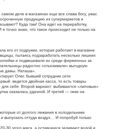
 самом деле в магазинах еще все слава богу, ужас
росроченную продукцию из супермаркетов и
сывают? Куда там! Она идет на переработку,
я точно знаю, что такое происходит не только на
ла его от подружки, которая работает в магазине
авщицы, пытаясь подзаработать несколько лишних
и копейки и подвешивали их среди фирменных за
купательницы радостно «отыскивали» выгодную
рые дамы. Наташа».
тирует Олег, бывший сотрудник сети
вый: ведется двойная касса, то есть товары
 для себя. Второй вариант: выбиваются «липовые»
упка оказалась удачной. И третий — чеки на
 которые от долгого лежания в холодильнике
и выпускать оттуда воздух… И попробуй только
20-30 этого мяса, а оставшееся заливают водой и