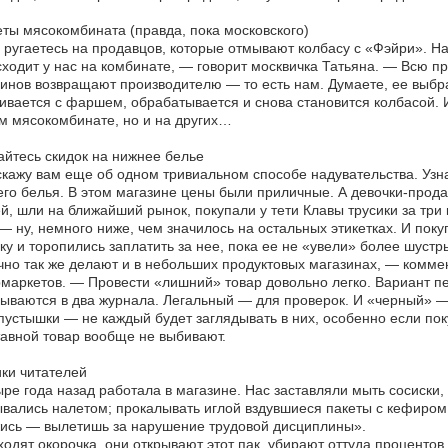
ты мясокомбината (правда, пока московского)
ругаетесь на продавцов, которые отмывают колбасу с «Фэйри». На
ходит у нас на комбинате, — говорит москвичка Татьяна. — Всю п
инов возвращают производителю — то есть нам. Думаете, ее выбра
вается с фаршем, обрабатывается и снова становится колбасой. И 
 мясокомбинате, но и на других…
йтесь скидок на нижнее белье
кажу вам еще об одном тривиальном способе надувательства. Узна
го белья. В этом магазине цены были приличные. А девочки-прод
й, шли на ближайший рынок, покупали у тети Клавы трусики за тр
— ну, немного ниже, чем значилось на остальных этикетках. И по
ку и торопились заплатить за нее, пока ее не «увели» более шуст
но так же делают и в небольших продуктовых магазинах, — коммен
маркетов. — Провести «лишний» товар довольно легко. Вариант пер
ываются в два журнала. Легальный — для проверок. И «черный» —
пустышки — не каждый будет заглядывать в них, особенно если пок
авной товар вообще не выбивают.
ки читателей
ре года назад работала в магазине. Нас заставляли мыть сосиски,
вались налетом; прокалывать иглой вздувшиеся пакеты с кефиром 
ись — вылетишь за нарушение трудовой дисциплины».
одят окорочка, они открывают этот пак, убирают оттуда процентов 