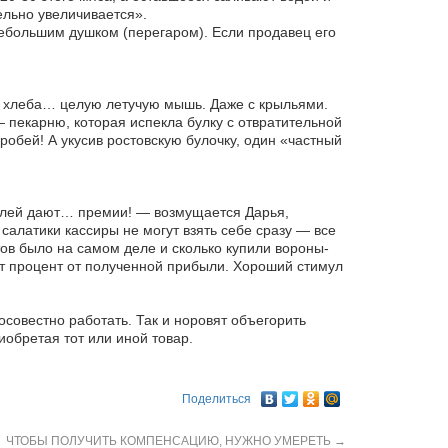
ельно увеличивается».
небольшим душком (перегаром). Если продавец его
на хлеба… целую летучую мышь. Даже с крыльями.
 пекарню, которая испекла булку с отвратительной
обей! А укусив ростовскую булочку, один «частный
телей дают… премии! — возмущается Дарья,
алатики кассиры не могут взять себе сразу — все
атов было на самом деле и сколько купили вороны-
ют процент от полученной прибыли. Хороший стимул
осовестно работать. Так и норовят объегорить
иобретая тот или иной товар.
Поделиться
ЧТОБЫ ПОЛУЧИТЬ КОМПЕНСАЦИЮ, НУЖНО УМЕРЕТЬ
→