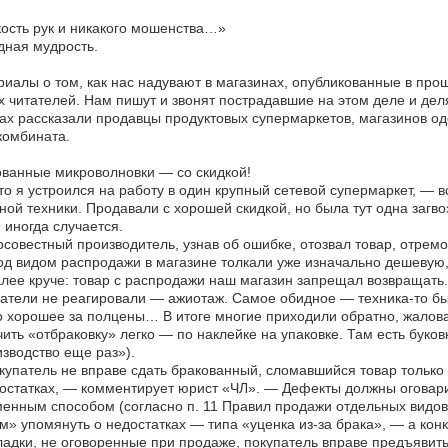
ость рук и никакого мошенства…»
ная мудрость.
иалы о том, как нас надувают в магазинах, опубликованные в про
 читателей. Нам пишут и звонят пострадавшие на этом деле и дел
ах рассказали продавцы продуктовых супермаркетов, магазинов од
комбината.
ванные микроволновки — со скидкой!
то я устроился на работу в один крупный сетевой супермаркет, —
ной техники. Продавали с хорошей скидкой, но была тут одна заг
 иногда случается.
совестный производитель, узнав об ошибке, отозвал товар, отрем
од видом распродажи в магазине толкали уже изначально дешевую,
лее круче: товар с распродажи наш магазин запрещал возвращать
атели не реагировали — ажиотаж. Самое обидное — техника-то бы
о хорошее за полцены… В итоге многие приходили обратно, жаловал
ить «отбраковку» легко — по наклейке на упаковке. Там есть бук
зводство еще раз»).
упатель не вправе сдать бракованный, сломавшийся товар только
остатках, — комментирует юрист «ЧЛ». — Дефекты должны оговари
енным способом (согласно п. 11 Правил продажи отдельных видов 
» упомянуть о недостатках — типа «уценка из-за брака», — а конк
адки, не оговоренные при продаже, покупатель вправе предъявить