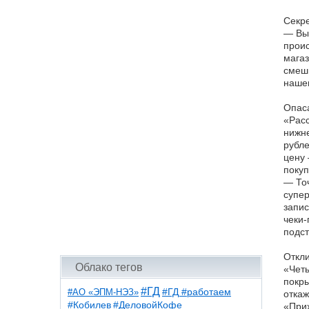
Секре
— Вы 
проис
магаз
смеши
нашем
Опаса
«Расс
нижне
рубле
цену 
покуп
— Точ
супер
запис
чеки-
подст
Откли
Облако тегов
«Четы
покры
#ГД
#АО «ЭПМ-НЭЗ»
#ГД #работаем
откаж
#ДеловойКофе
#Кобилев
«Прих