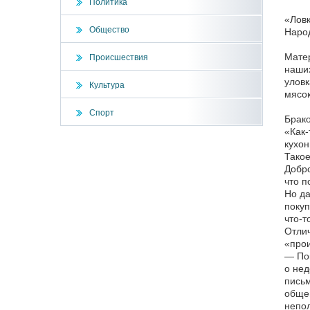
Политика
«Ловк
Общество
Народ
Матер
Происшествия
наших
уловк
Культура
мясо
Спорт
Брако
«Как-
кухон
Такое
Добро
что п
Но да
покуп
что-т
Отлич
«прои
— Пок
о нед
письм
общем
непол