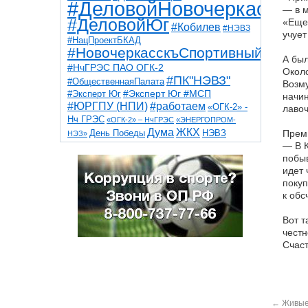
#ДеловойНовочеркасск
— в м
#ДеловойЮг
«Еще 
#Кобилев
#НЭВЗ
учует
#НацПроектБКАД
#НовочеркасскъСпортивный
А бы
#НчГРЭС ПАО ОГК-2
Около
#ПК"НЭВЗ"
#ОбщественнаяПалата
Возму
#Эксперт Юг
#Эксперт Юг #МСП
начин
#ЮРГПУ (НПИ)
#работаем
«ОГК-2» -
лавоч
Нч ГРЭС
«ОГК-2» – НчГРЭС
«ЭНЕРГОПРОМ-
Дума
ЖКХ
НЭВЗ
Прем
День Победы
НЭЗ»
ТНТ
НчГРЭС
— В К
Победа
Собор
ТПП
побыв
благоустройство
ветераны
выборы
дети
идет 
дороги
казаки
коррупция
космос
покуп
парк
общественная палата
пожар
роща
к обс
спорт
художники
театр
транспорт
Вот т
честн
Счаст
←
Живые