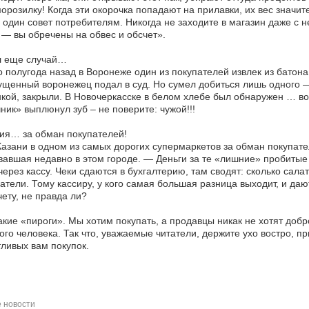
орозилку! Когда эти окорочка попадают на прилавки, их вес значит
один совет потребителям. Никогда не заходите в магазин даже с 
 — вы обречены на обвес и обсчет».
л еще случай…
 полугода назад в Воронеже один из покупателей извлек из бато
щенный воронежец подал в суд. Но сумел добиться лишь одного —
кой, закрыли. В Новочеркасске в белом хлебе был обнаружен … вор
ник» выплюнул зуб – не поверите: чужой!!!
ия… за обман покупателей!
азани в одном из самых дорогих супермаркетов за обман покупа
авшая недавно в этом городе. — Деньги за те «лишние» пробитые с
через кассу. Чеки сдаются в бухгалтерию, там сводят: сколько сал
атели. Тому кассиру, у кого самая большая разница выходит, и да
чету, не правда ли?
акие «пироги». Мы хотим покупать, а продавцы никак не хотят добр
ого человека. Так что, уважаемые читатели, держите ухо востро, пр
ливых вам покупок.
 новости