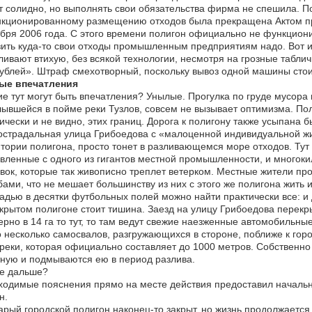
т солидно, но выполнять свои обязательства фирма не спешила. П
нкционированному размещению отходов была прекращена Актом п
бря 2006 года. С этого времени полигон официально не функциони
ить куда-то свои отходы промышленным предприятиям надо. Вот и 
ивают втихую, без всякой технологии, несмотря на грозные табли
ублей». Штраф смехотворный, поскольку вывоз одной машины стои
ые впечатления
ие тут могут быть впечатления? Унылые. Прогулка по груде мусора
ывшейся в пойме реки Тузлов, совсем не вызывает оптимизма. Поли
ически и не видно, этих границ. Дорога к полигону также усыпан
страдальная улица Грибоедова с «малоценной индивидуальной жи
тории полигона, просто тонет в разливающемся море отходов. Тут
вленные с одного из гигантов местной промышленности, и многок
вок, которые так живописно треплет ветерком. Местные жители пр
ами, что не мешает большинству из них с этого же полигона жить 
дью в десятки футбольных полей можно найти практически все: и 
крытом полигоне стоит тишина. Заезд на улицу Грибоедова перек
рно в 14 га то тут, то там ведут свежие наезженные автомобильные
 несколько самосвалов, разгружающихся в стороне, поближе к горо
реки, которая официально составляет до 1000 метров. Собственно
ную и подмываются ею в период разлива.
же дальше?
одимые пояснения прямо на месте действия предоставил начальни
н.
рый городской полигон наконец-то закрыт, но жизнь продолжается