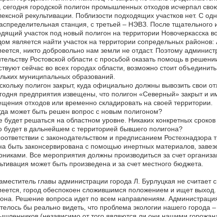
 сегодня городской полигон промышленных отходов исчерпал свою 
ексной рекультивации. Поблизости подходящих участков нет. С одн
аспределительная станция, с третьей – НЭВЗ. После тщательного 
дящий участок под новый полигон на территории Новочеркасска 
ом является найти участок на территории сопредельных районов: А
еется, никто добровольно нам земли не отдаст. Поэтому админист
тельству Ростовской области с просьбой оказать помощь в решени
твуют сейчас во всех городах области, возможно стоит объединить
льких муниципальных образований.
кольку полигон закрыт, куда официально должны вывозить свои 
одня предприятия извещены, что полигон «Северный» закрыт и и
щения отходов или временно складировать на своей территории.
да может быть решен вопрос с новым полигоном?
 будет решаться на областном уровне. Никаких конкретных сроков 
 будет в дальнейшем с территорией бывшего полигона?
оответствии с законодательством и предписанием Ростехнадзора т
а быть законсервирована с помощью инертных материалов, завезе
рниками. Все мероприятия должны производиться за счет организа
ьтивация может быть произведена и за счет местного бюджета.
Заместитель главы администрации города Л. Бурлуцкая не считает 
еется, город обеспокоен сложившимся положением и ищет выход. 
она. Решение вопроса идет по всем направлениям. Администрация
телось бы реально видеть, что проблема экологии нашего города –
шленников (независимо от того являются ли они нашими горожана