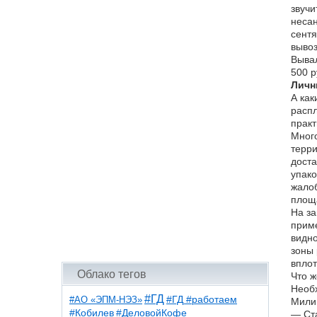
звучи
неса
сентя
вывоз
Вывал
500 р
Личн
А как
распл
практ
Много
терри
доста
упако
жалоб
площа
На за
приме
видно
зоны 
вплот
Облако тегов
Что 
Необх
#ГД
#АО «ЭПМ-НЭЗ»
#ГД #работаем
Мили
#ДеловойКофе
#Кобилев
— Ста