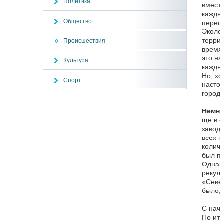
Политика
вмест
кажды
Общество
перес
Эколо
терри
Происшествия
время
это н
Культура
кажды
Но, х
Спорт
насто
город
Немн
ще в 
завод
всех 
колич
был п
Однак
рекул
«Севе
было,
С нач
По ит