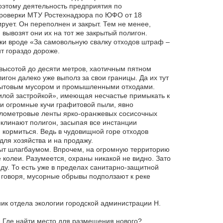
оэтому деятельность предприятия по
роверки МТУ Ростехнадзора по ЮФО от 18
рует. Он переполнен и закрыт. Тем не менее,
вывозят они их на тот же закрытый полигон.
чки вроде «За самовольную свалку отходов штраф –
т гораздо дороже.
 высотой до десяти метров, хаотичным пятном
гон далеко уже выполз за свои границы. Да их тут
а бытовым мусором и промышленными отходами.
лой застройкой», имеющая несчастье примыкать к
 и огромные кучи графитовой пыли, явно
илометровые ленты ярко-оранжевых сосисочных
оклинают полигон, засыпая все инстанции
и кормиться. Ведь в чудовищной горе отходов
для хозяйства и на продажу.
рыт шлагбаумом. Впрочем, на огромную территорию
 колеи. Разумеется, охраны никакой не видно. Зато
ду. То есть уже в пределах санитарно-защитной
 говоря, мусорные обрывы подползают к реке
к отдела экологии городской администрации Н.
. Где найти место для размещения нового?