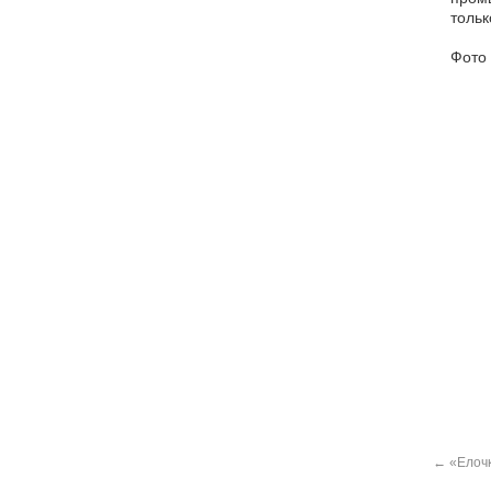
тольк
Фото 
←
«Елочк