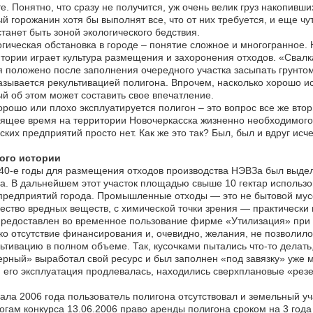
е. Понятно, что сразу не получится, уж очень велик груз накопивш
й горожанин хотя бы выполнят все, что от них требуется, и еще чут
танет быть зоной экологического бедствия.
гическая обстановка в городе – понятие сложное и многогранное
тории играет культура размещения и захоронения отходов. «Свал
 положено после заполнения очередного участка засыпать грунтом
азывается рекультивацией полигона. Впрочем, насколько хорошо 
й об этом может составить свое впечатление.
орошо или плохо эксплуатируется полигон – это вопрос все же вто
ящее время на территории Новочеркасска жизненно необходимог
ских предприятий просто нет. Как же это так? Был, был и вдруг исч
ого истории
40-е годы для размещения отходов производства НЭВЗа был выде
а. В дальнейшем этот участок площадью свыше 10 гектар исполь
предприятий города. Промышленные отходы — это не бытовой мус
ество вредных веществ, с химической точки зрения — практически
редоставлен во временное пользование фирме «Утилизация» при у
о отсутствие финансирования и, очевидно, желания, не позволил
ьтивацию в полном объеме. Так, кусочками пытались что-то делать
рный» выработал свой ресурс и был заполнен «под завязку» уже м
 его эксплуатация продлевалась, находились сверхплановые «рез
ала 2006 года пользователь полигона отсутствовал и земельный уч
огам конкурса 13.06.2006 право аренды полигона сроком на 3 го