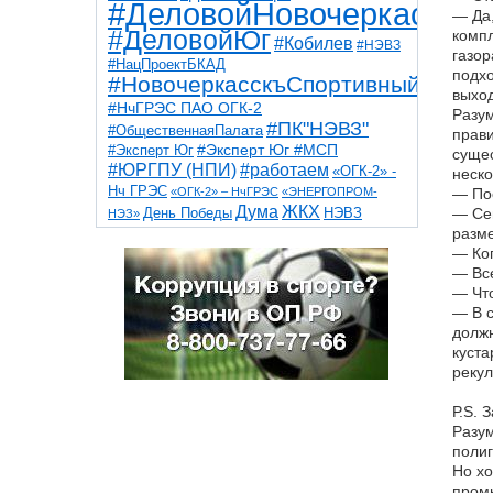
#ДеловойНовочеркасск
— Да,
#ДеловойЮг
компл
#Кобилев
#НЭВЗ
газор
#НацПроектБКАД
подхо
#НовочеркасскъСпортивный
выход
#НчГРЭС ПАО ОГК-2
Разум
#ПК"НЭВЗ"
#ОбщественнаяПалата
прави
#Эксперт Юг
#Эксперт Юг #МСП
сущес
#ЮРГПУ (НПИ)
#работаем
«ОГК-2» -
неско
Нч ГРЭС
«ОГК-2» – НчГРЭС
«ЭНЕРГОПРОМ-
— Пос
Дума
ЖКХ
НЭВЗ
— Сег
День Победы
НЭЗ»
ТНТ
НчГРЭС
разме
Победа
Собор
ТПП
— Ког
благоустройство
ветераны
выборы
дети
— Все
дороги
казаки
коррупция
космос
— Что
парк
общественная палата
пожар
роща
— В с
спорт
художники
театр
транспорт
должн
куста
рекул
Р.S. 
Разум
полиг
Но хо
промы