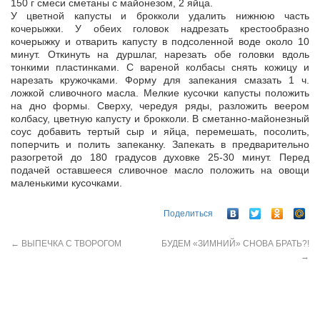
150 г смеси сметаны с майонезом, 2 яйца.
У цветной капусты и брокколи удалить нижнюю часть
кочерыжки. У обеих головок надрезать крестообразно
кочерыжку и отварить капусту в подсоленной воде около 10
минут. Откинуть на дуршлаг, нарезать обе головки вдоль
тонкими пластинками. С вареной колбасы снять кожицу и
нарезать кружочками. Форму для запекания смазать 1 ч.
ложкой сливочного масла. Мелкие кусочки капусты положить
на дно формы. Сверху, чередуя ряды, разложить веером
колбасу, цветную капусту и брокколи. В сметанно-майонезный
соус добавить тертый сыр и яйца, перемешать, посолить,
поперчить и полить запеканку. Запекать в предварительно
разогретой до 180 градусов духовке 25-30 минут. Перед
подачей оставшееся сливочное масло положить на овощи
маленькими кусочками.
Поделиться
←
ВЫПЕЧКА С ТВОРОГОМ
БУДЕМ «ЗИМНИЙ» СНОВА БРАТЬ?!
→