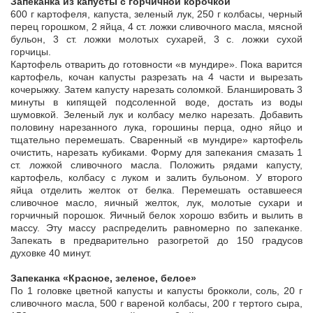
Запеканка из капусты с горчичной корочкой
600 г картофеля, капуста, зеленый лук, 250 г колбасы, черный
перец горошком, 2 яйца, 4 ст. ложки сливочного масла, мясной
бульон, 3 ст. ложки молотых сухарей, 3 с. ложки сухой
горчицы.
Картофель отварить до готовности «в мундире». Пока варится
картофель, кочан капусты разрезать на 4 части и вырезать
кочерыжку. Затем капусту нарезать соломкой. Бланшировать 3
минуты в кипящей подсоленной воде, достать из воды
шумовкой. Зеленый лук и колбасу мелко нарезать. Добавить
половину нарезанного лука, горошины перца, одно яйцо и
тщательно перемешать. Сваренный «в мундире» картофель
очистить, нарезать кубиками. Форму для запекания смазать 1
ст. ложкой сливочного масла. Положить рядами капусту,
картофель, колбасу с луком и залить бульоном. У второго
яйца отделить желток от белка. Перемешать оставшееся
сливочное масло, яичный желток, лук, молотые сухари и
горчичный порошок. Яичный белок хорошо взбить и вылить в
массу. Эту массу распределить равномерно по запеканке.
Запекать в предварительно разогретой до 150 градусов
духовке 40 минут.
Запеканка «Красное, зеленое, белое»
По 1 головке цветной капусты и капусты брокколи, соль, 20 г
сливочного масла, 500 г вареной колбасы, 200 г тертого сыра,