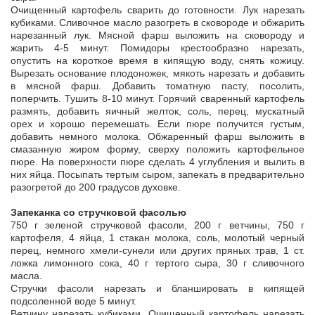
Очищенный картофель сварить до готовности. Лук нарезать
кубиками. Сливочное масло разогреть в сковороде и обжарить
нарезанный лук. Мясной фарш выложить на сковороду и
жарить 4-5 минут. Помидоры крестообразно нарезать,
опустить на короткое время в кипящую воду, снять кожицу.
Вырезать основание плодоножек, мякоть нарезать и добавить
в мясной фарш. Добавить томатную пасту, посолить,
поперчить. Тушить 8-10 минут. Горячий сваренный картофель
размять, добавить яичный желток, соль, перец, мускатный
орех и хорошо перемешать. Если пюре получится густым,
добавить немного молока. Обжаренный фарш выложить в
смазанную жиром форму, сверху положить картофельное
пюре. На поверхности пюре сделать 4 углубления и вылить в
них яйца. Посыпать тертым сыром, запекать в предварительно
разогретой до 200 градусов духовке.
Запеканка со стручковой фасолью
750 г зеленой стручковой фасоли, 200 г ветчины, 750 г
картофеля, 4 яйца, 1 стакан молока, соль, молотый черный
перец, немного хмели-сунели или других пряных трав, 1 ст.
ложка лимонного сока, 40 г тертого сыра, 30 г сливочного
масла.
Стручки фасоли нарезать и бланшировать в кипящей
подсоленной воде 5 минут.
Ветчину нарезать кубиками. Очищенный картофель нарезать