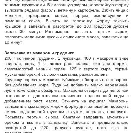
тонкими кружочками. В смазанную жиром жаростойкую форму
выложить рядами фасоль, ветчину и картофель. Взбить яйца с
молоком, приправить солью, перцем, хмели-сунели и
лимонным соком. Вылить на запеканку. Форму закрыть
крышкой и запекать в разогретой до 180 градусов духовке
около 30 минут. Равномерно посыпать тертым сыром,
положить маленькие кусочки сливочного масла, запекать еще
10 минут.
Запеканка из макарон и грудинки
200 г копченой грудинки, 1 луковица, 400 г макарон в виде
спирали, соль, 1 ч. ложка раст. масла, жир для формы,
свежемолотый черный перец, 125 г тертого сыра, тертый
мускатный орех, 4 ст. ложки сметаны, разная зелень.
Грудинку нарезать мелкими кубиками, обжарить на сковороде
без добавления жира. Туда же добавить мелко нарезанный
лук и тоже слегка обжарить. Макароны отварить до неполной
готовности в достаточном количестве подсоленной воды с
добавлением раст. масла. Откинуть на дуршлаг. Макароны
выложить в смазанную жиром форму для запекания, добавить
смесь поджаренной грудинки с луком, посолить, поперчить.
Посыпать тертым сыром. Сметану заправить мускатным
орехом и вылить в запеканку. Запекать в предварительно
разогретой до 220 градусов духовке, пока сыр не