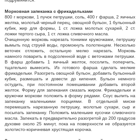
подрумянится.
Морковная запеканка с фрикадельками
800 г моркови, 1 пучок петрушки, соль, 400 г фарша, 2 яичных
желтка, молотый черный перец, овощной бульон, 1 бульонный
кубик, жир для формы, 1 ст. ложка молотых сухарей, 2 ст.
ложки тертого сыра, 1 ст. ложка сливочного масла.
Очищенную морковь нарезать тонкими кружочками, петрушку
вымыть под струей воды, промокнуть полотенцем. Несколько
веточек отложить, остальную мелко нарезать. Морковь
намного поварить в подсоленной воде с веточками петрушки.
В фарш добавить 1 яичный желток, посолить, поперчить,
тщательно вымесить. Из готового фарша сделать мелкие
фрикадельки. Разогреть овощной бульон, добавить бульонный
кубик, размешать и довести до кипения. Бульон немного
остудить, при постоянном помешивании добавить второй
желток. Форму для запекания смазать жиром. Фрикадельки и
кружочки моркови положить в форму рядами. Соус вылить на
запеканку маленькими порциями. В отдельной миске
перемешать нарезанную петрушку, молотые сухари, сыр и
посыпать запеканку. Положить маленькие кусочки сливочного
масла. Запекать в предварительно разогретой до 200 градусов
духовке около 25 минут, пока на поверхности не образуется
золотисто-коричневая хрустящая корочка.