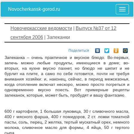
Novocherkassk-gorod.ru
Новочеркасские ведомости
|
Выпуск №37 от 12
сентября 2006
| Запеканки
Поделиться
Запеканка – очень практичное и вкусное блюдо. Во-первых,
запечь можно любые продукты, имеющиеся в доме; во-
вторых, на кухне вкусно пахнет, но блюдо не шипит и не
бурлит на плите, а само по себе готовится, почти не требуя
внимания хозяйки: и, наконец, сейчас, в период межсезонья,
когда отопление включат нескоро, можно просто погреться и
одновременно вкусно поесть. Вот примерные рецепты
запеканок, которые, может быть, пробудят и вашу фантазию.
600 г картофеля, 1 большая луковица, 30 г сливочного масла,
400 г мясного фарша, 400 г помидоров, 2 ст. ложки томатной
пасты, соль, перец, 2 желтка, тертый мускатный орех, немного
молока, сливочное масло для формы, 4 яйца, 50 г тертого
сыра.