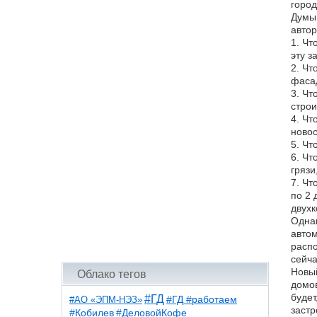
город
Думы 
автор
1. Чт
эту з
2. Чт
фасад
3. Чт
стро
4. Чт
новос
5. Чт
6. Чт
грязи
7. Чт
по 2 
двухк
Однак
автом
распо
сейча
Новый
Облако тегов
домов
будет
#ГД
#АО «ЭПМ-НЭЗ»
#ГД #работаем
застр
#ДеловойКофе
#Кобилев