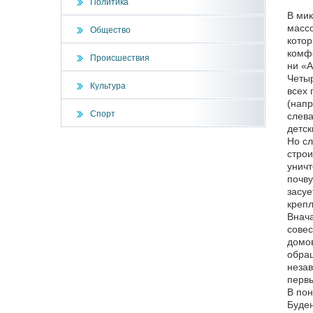
Политика
В мик
масс
Общество
котор
комфо
Происшествия
ни «А
Четыр
Культура
всех 
(напр
Спорт
слева
детск
Но сл
строи
уничт
почву
засуе
крепл
Внача
совес
домов
обращ
незав
первы
В пон
Буден