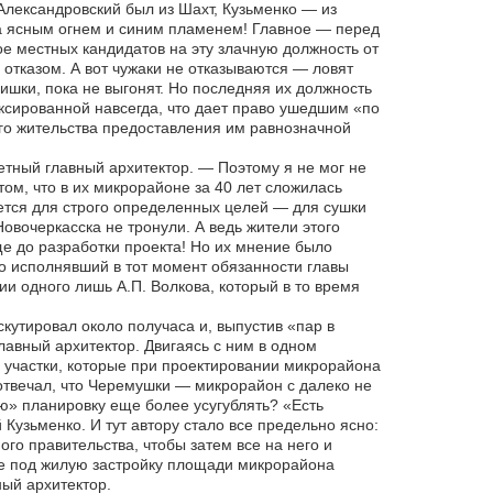
Александровский был из Шахт, Кузьменко — из
на ясным огнем и синим пламенем! Главное — перед
ое местных кандидатов на эту злачную должность от
 отказом. А вот чужаки не отказываются — ловят
шки, пока не выгонят. Но последняя их должность
ксированной навсегда, что дает право ушедшим «по
го жительства предоставления им равнозначной
тный главный архитектор. — Поэтому я не мог не
том, что в их микрорайоне за 40 лет сложилась
ется для строго определенных целей — для сушки
овочеркасска не тронули. А ведь жители этого
ще до разработки проекта! Но их мнение было
о исполнявший в тот момент обязанности главы
ии одного лишь А.П. Волкова, который в то время
кутировал около получаса и, выпустив «пар в
лавный архитектор. Двигаясь с ним в одном
ь участки, которые при проектировании микрорайона
отвечал, что Черемушки — микрорайон с далеко не
ую» планировку еще более усугублять? «Есть
 Кузьменко. И тут автору стало все предельно ясно:
о правительства, чтобы затем все на него и
е под жилую застройку площади микрорайона
ный архитектор.