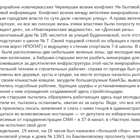
рорайоне новочеркасских Черемушек возник конфликт. Не бытовой
овой информации. Конфликт возник между жителями микрорайона 
ым городские власти по сути дали «зеленую улицу». А права жите
ртную, но все же сносную жизнь этими властями были попросту п
кцент дня», ни «Новочеркасские ведомости», ни «Донская речь».
ехэтажный дом № 185 числится за улицей Буденновской, хотя отст
подступает к школе № 7. Своей торцовой стеной он обращен к пр
отив ворот НПОПАТ) и ведущему к стенам спортзала 7-й школы. В к
 были расположены две небольшие зеленые зоны, где молодые мам
ими колясками, а бабушки-старушки могли разбить минигрядки дл
ожившаяся за десятилетия инфраструктура этой части микрорайо
тельной техники и строительных рабочих: справа от проезда был у
ожены все деревья, кусты и грядки, на месте которых началось ры
 своим клыкастым ковшом; загудели большегрузные КамАЗы, вывозя
тились подсобные рабочие, бурящие шурфы и устанавливающие в 
ения к ним ограждения создаваемой здесь стройплощадки.
ле старушки пытались образумить работающих здесь еще молодых
тили их, пытались остановить, хватая их за шорты. Видя, что все
 принялись писать заявления и слать с ними гонцов в администра
аться во всевозможные инстанции — от депутата их избирательного
исимые от горадминистрации СМИ – в 37-й канал, в «Частную лаво
м исполнил свой долг.
едельник, 19 июня, на 16 часов был назначен «большой сбор»: жил
новской улице и дома № 136/1 по Баклановскому проспекту пригла