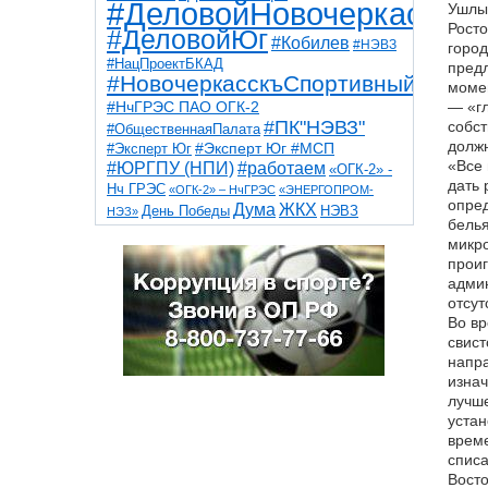
#ДеловойНовочеркасск
Ушлые
Росто
#ДеловойЮг
#Кобилев
#НЭВЗ
город
#НацПроектБКАД
предл
#НовочеркасскъСпортивный
момен
#НчГРЭС ПАО ОГК-2
— «гл
#ПК"НЭВЗ"
собст
#ОбщественнаяПалата
должн
#Эксперт Юг
#Эксперт Юг #МСП
«Все 
#ЮРГПУ (НПИ)
#работаем
«ОГК-2» -
дать 
Нч ГРЭС
«ОГК-2» – НчГРЭС
«ЭНЕРГОПРОМ-
опред
Дума
ЖКХ
НЭВЗ
День Победы
НЭЗ»
белья
ТНТ
НчГРЭС
Победа
Собор
ТПП
микро
благоустройство
ветераны
выборы
проиг
дети
дороги
казаки
коррупция
космос
админ
парк
общественная палата
пожар
роща
отсут
спорт
художники
театр
транспорт
Во вр
свист
напра
изнач
лучше
устан
време
списа
Восто