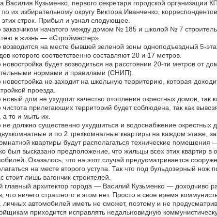
а Василия Кузьменко, первого секретаря городской организации К
по их избирательному округу Виктора Иванченко, корреспонденто
 этих строк. Прибыл и узнал следующее.
о заказчиком начатого между домом № 185 и школой № 7 строител
атею в жизнь — «Строймастер».
о возводится на месте бывшей зеленой зоны одноподъездный 5-эта
ов которого соответственно составляют 20 и 17 метров.
о новостройка будет возводиться на расстоянии 20-ти метров от д
ительными нормами и правилами (СНИП).
о новостройка не заходит на школьную территорию, которая доход
тройкой проезда.
о новый дом не ухудшит качество отопления окрестных домов, так 
о чистота прилегающих территорий будет соблюдена, так как выво
, а то и мыть их.
о не должно существенно ухудшиться и водоснабжение окрестных до
двухкомнатные и по 2 трехкомнатные квартиры на каждом этаже, за
омнатной квартиры будут располагаться технические помещения —
о был высказано предположение, что жильцы всех этих квартир в 
обилей. Оказалось, что на этот случай предусматривается сооруж
лагаться на месте второго уступа. Так что под бульдозерный нож п
с стоит лишь вагончик строителей.
 главный архитектор города — Василий Кузьменко — доходчиво р
, что ничего страшного в этом нет. Просто в свое время коммунист
, личных автомобилей иметь не сможет, поэтому и не предусматрива
ойщикам приходится исправлять недальновидную коммунистическу