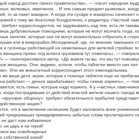
ый народ достоин своего правительства», — гласит народная муд
ных, волковых, иванченок… И тем самым предает рыжковых, кондра
ей, то за пакет макарон. А когда эти сухари и макароны начинают
ржкой к тому же Анатолию Кондратенко, к редактору «Частной лав
 требует корреспондентов, не задумываясь над тем, есть ли таковы
лишь добровольные помощники, которые не могут молчать тогда, ко
ные занятия, которые они не могут моментально отбросить в сторон
ушки или в микрорайон Молодежный, где, по мнению тамошних ст
а и гусеницы работающей на нежеланных для жителей стройках те
 женщина прямо под колеса грузовиков тут ложилась», — говорил
» — поинтересовался автор. «Да знаете ли вы, что мы тут повозм
ые женщины. Они, видимо, хотели, чтобы таблетки вместо них пил
ки». Или же внештатный корреспондент этого еженедельника.
е же ваши дети, внуки, которые к помощи таблеток еще не прибег
на работает — деньги зарабатывает, чтобы семью кормить», — пове
вается, есть семьи, которые надо кормить. А у «частных лавочнико
, когда пострадавшие от действий властей жители нашего города в
и «круговую оборону», требуют обязательного прибытия представите
действенную акцию?
тся, что в заключение нелишним будет напомнить всем униженн
ей предержащих преждевременно забытые слова пролетарского ги
 не даст нам избавленья:
г, ни царь и ни герой!
емся мы освобожденья
 собственной рукой!