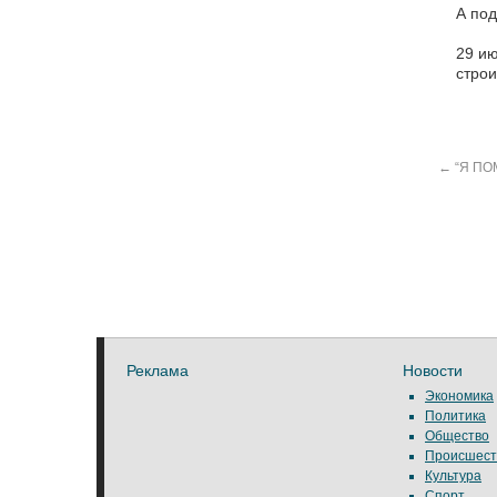
А под
29 ию
строи
←
“Я ПО
Реклама
Новости
Экономика
Политика
Общество
Происшест
Культура
Спорт