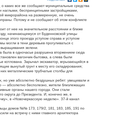
, о каких все же сообщают муниципальные средства
и наглыми, беспринципными застройщиками,
лей микрорайона на размеренную, не очень
опраны. Потому и не сообщают об этом конфликте
оит от нее на значительном расстоянии и ближе
оезду, начинающемуся от Буденновской улицы
онце этого проезда уступом справа и уступом
ы могли в тени деревьев прогуливаться с
я выращивания зелени.
на была в одночасье разрушена вторжением сюда
становлен вагончик-бытовка, а слева были
тье котлована. Зарычал экскаватор, вгрызающийся в
щие вынутый грунт к месту его складирования;
них металлические трубчатые столбы для
, но уже абсолютно бездушных ребят: увещевали и
 это — абсолютно бесполезно, жители близлежащих
тивные органы нашего города. Они стали
 округа до Президента. И, конечно же, в
чку», в «Новочеркасскую неделю». 37-й канал
ьцы домов №№ 173, 179/2, 181, 183, 185, 191 по
сили на встречу с ними главного архитектора