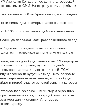
ПРФ Анатолия Кондратенко, депутата городской
в независимых СМИ. На встречу с ними прибыл и
ьства является ООО «Стройинвест», а воплощает
жный жилой дом, размеры главного и бокового
ома № 185, что допускается действующими ныне
ит лишь до проезжей части расположенного перед
как будет иметь индивидуальное отопление.
зящим грунт грузовикам шины мтанут счищать от
мов, так как дом будет иметь всего 19 квартир —
 исключением первого, где вместо одной
 теплового агрегата, электрощитовой, ТСЖ.
общей сложности будут иметь до 20-ти легковых
ение «кармана» — автостоянки, которая будет
ойдет и второй участок зеленой зоны, на котором
астолковывал беспокойным жильцам окрестных
ы рассчитывали на то, что народ богато жить не
ли мест для их стоянки. А теперь вот
ю планировку.