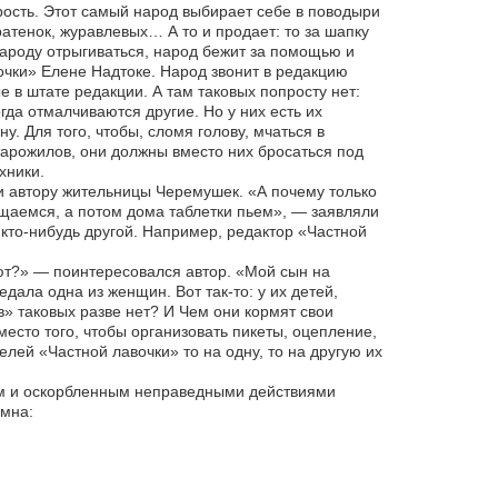
рость. Этот самый народ выбирает себе в поводыри
тенок, журавлевых… А то и продает: то за шапку
 народу отрыгиваться, народ бежит за помощью и
очки» Елене Надтоке. Народ звонит в редакцию
е в штате редакции. А там таковых попросту нет:
гда отмалчиваются другие. Но у них есть их
у. Для того, чтобы, сломя голову, мчаться в
арожилов, они должны вместо них бросаться под
хники.
и автору жительницы Черемушек. «А почему только
ущаемся, а потом дома таблетки пьем», — заявляли
 кто-нибудь другой. Например, редактор «Частной
ают?» — поинтересовался автор. «Мой сын на
дала одна из женщин. Вот так-то: у их детей,
в» таковых разве нет? И Чем они кормят свои
место того, чтобы организовать пикеты, оцепление,
лей «Частной лавочки» то на одну, то на другую их
ым и оскорбленным неправедными действиями
мна: