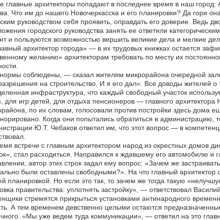
 главные архитекторы попадают в последнее время в наш город: 
ва. Что им до нашего Новочеркасска и его планировки? Да гори о
ским руководством себя проявить, оправдать его доверие. Ведь дв
ожения городского руководства занять ее ответили категорическим
т и пользуются возможностью вершить великие дела и мелкие дели
авный архитектор города» — в их трудовых книжках остается зафи
венному желанию» архитекторам требовать по месту их постоянно
ости.
нормы соблюдены, — сказал жителям микрорайона очередной зале
разрешения на строительство. И я его дал». Все доводы жителей о 
еленная инфраструктура, что каждый свободный участок использу
, для игр детей, для отдыха пенсионеров — главного архитектора Н
района, по их словам, голосовали против постройки здесь дома е
норировано. Когда они попытались обратиться в администрацию, т
истрации Ю.Т. Чебаков ответил им, что этот вопрос — в компетенц
ствовал.
емя встречи с главным архитектором народ из окрестных домов дис
ок», стал расходиться. Направился к ждавшему его автомобилю и г
влении, автор этих строк задал ему вопрос: «Зачем же застраиват
ально были оставлены свободными?». На что главный архитектор 
й планировкой. Но если это так, то зачем же тогда такую «нелучш
овка правительства: уплотнять застройку», — ответствовал Василий
нщики стремятся прикрыться установками антинародного временног
ть. А тем временем девственно целыми остаются предназначенны
чного. «Мы уже ведем туда коммуникации», — ответил на это глав