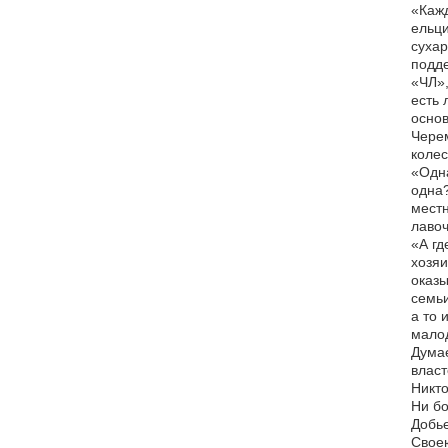
«Кажд
ельци
сухар
подде
«ЧЛ»,
есть 
основ
Черем
колес
«Одна
одна?
местн
лавоч
«А гд
хозяи
оказы
семьи
а то 
мало
Думае
власт
Никто
Ни бо
Добь
Своею