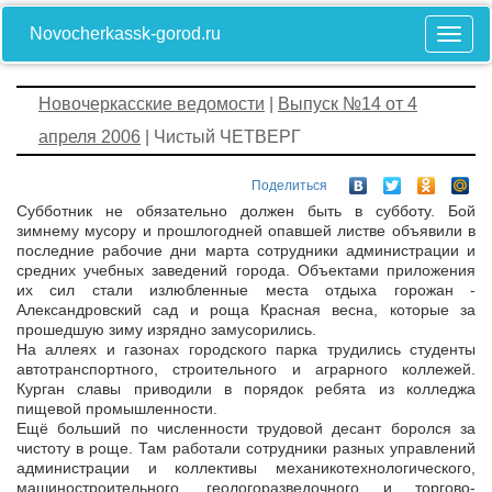
Novocherkassk-gorod.ru
Новочеркасские ведомости
|
Выпуск №14 от 4
апреля 2006
| Чистый ЧЕТВЕРГ
Поделиться
Субботник не обязательно должен быть в субботу. Бой
зимнему мусору и прошлогодней опавшей листве объявили в
последние рабочие дни марта сотрудники администрации и
средних учебных заведений города. Объектами приложения
их сил стали излюбленные места отдыха горожан ­
Александровский сад и роща Красная весна, которые за
прошедшую зиму изрядно замусорились.
На аллеях и газонах городского парка трудились студенты
автотранспортного, строительного и аграрного коллежей.
Курган славы приводили в порядок ребята из колледжа
пищевой промышленности.
Ещё больший по численности трудовой десант боролся за
чистоту в роще. Там работали сотрудники разных управлений
администрации и коллективы механико­технологического,
машиностроительного, геолого­разведочного и торгово­