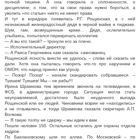
полной тишине. А она говорила о сплоченности, о
дисциплине, о том, что за свои права нужно бороться, а
уволить «по статье» никто не имеет права.
И тут в коридоре появилась Р.Г. Рощинская, а с ней
незнакомый жизнерадостный дядя в черной майке и пиджаке.
Шум, гам, возмущенные крики… Дядя, ослепительно
улыбаясь, попытался перекричать коллектив.
— А вы кто такой? – тронули его за плечо.
— Исполнительный директор.
— А Раиса Георгиевна нам сказала: самозванец.
Рощинской ясность внести не удалось – слова ей сказать не
дали. Хотя она пыталась говорить что-то про наручники и
ОМОН, что народ принял как угрозу.
— Позор! Позор! – начали скандировать собравшиеся. –
Туишев! Туишев! Мы – не рабы!!!
Ирина Шрамкова тем временем звонила на телевидение, в
ФСБ, в администрацию города. Ситуация могла стать
неуправляемой, достаточно было неудачного выпада
Рощинской или ее людей. Чиновники мэрии не «находились»
и не отзывались, и тогда Шрамкова сказала секретарю А.П.
Волкова:
— Я такую толпу не сдержу – мы идем к вам.
Пошли человек 150. Остальные остались для охраны отдела
кадров.
По Баклановскому шли по аллее. По Московской – по