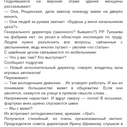
Поднявшиеся на верхние этажи здания женщины
рассказывают:
— Она, Рощинская, дала завхозу команду замки на дверях
менять.
— Она людей за рукава хватает: «Будешь у меня начальником
цеха?».
Генерального директора (законного? бывшего?) Р.Р. Туишева
на фабрике нет: он уехал в областную инспекцию по труду.
Людям нужно разъяснить все вопросы, связанные с
увольнением, ведь многих пугают – уволим «по статье».
С швейным цехом связываются по мобильникам:
— Что у вас там? Кто выступает?
Сообщают подругам:
— Новый исполнительный директор, говорят, владелец зала
игровых автоматов!
Переживают:
— Там молоденькие девчонки… Их уговорят работать. И мы их
понимаем: большинство живет в общежитии. Если они
уволятся, окажутся на улице в прямом смысле слова…
Напряжение нарастает. И вдруг сверху — поток! В косынках,
фартуках вниз шумно спускаются швеи:
— Мы с вами!!!
Их встречают аплодисментами, криками: «Ура!».
Получился стихийный, но очень организованный митинг.
Председателя совета директоров Ирину Шрамкову слушали в