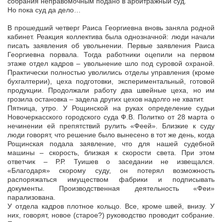
собрания неправомочным подано в арбитражный суд.
Но пока суд да дело…
В прошедший четверг Раиса Георгиевна вновь заняла родной
кабинет. Реакция коллектива была однозначной: люди начали
писать заявления об увольнении. Первые заявления Раиса
Георгиевна порвала. Тогда работники оцепили на первом
этаже отдел кадров – увольнение шло под суровой охраной.
Практически полностью уволились отделы управления (кроме
бухгалтерии), цеха подготовки, экспериментальный, готовой
продукции. Продолжали работу два швейные цеха, но им
грозила остановка – задела других цехов надолго не хватит.
Пятница, утро. У Рощинской на руках определение судьи
Новочеркасского городского суда Ф.В. Политко от 28 марта о
нечинении ей препятствий рулить «Феей». Близкие к суду
люди говорят, что решение было вынесено в тот же день, когда
Рощинская подала заявление, что для нашей судебной
машины – скорость, близкая к скорости света. При этом
ответчик – Р.Р. Туишев о заседании не извещался.
«Благодаря» скорому суду, он потерял возможность
распоряжаться имуществом фабрики и подписывать
документы. Производственная деятельность «Феи»
парализована.
У отдела кадров плотное кольцо. Все, кроме швей, внизу. У
них, говорят, новое (старое?) руководство проводит собрание.