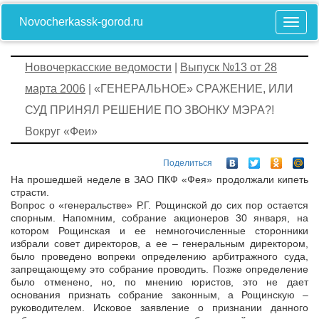
Novocherkassk-gorod.ru
Новочеркасские ведомости
|
Выпуск №13 от 28
марта 2006
| «ГЕНЕРАЛЬНОЕ» СРАЖЕНИЕ, ИЛИ
СУД ПРИНЯЛ РЕШЕНИЕ ПО ЗВОНКУ МЭРА?!
Вокруг «Феи»
Поделиться
На прошедшей неделе в ЗАО ПКФ «Фея» продолжали кипеть
страсти.
Вопрос о «генеральстве» Р.Г. Рощинской до сих пор остается
спорным. Напомним, собрание акционеров 30 января, на
котором Рощинская и ее немногочисленные сторонники
избрали совет директоров, а ее – генеральным директором,
было проведено вопреки определению арбитражного суда,
запрещающему это собрание проводить. Позже определение
было отменено, но, по мнению юристов, это не дает
основания признать собрание законным, а Рощинскую –
руководителем. Исковое заявление о признании данного