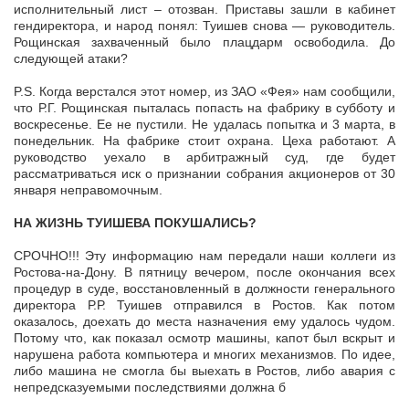
исполнительный лист – отозван. Приставы зашли в кабинет
гендиректора, и народ понял: Туишев снова — руководитель.
Рощинская захваченный было плацдарм освободила. До
следующей атаки?
P.S. Когда верстался этот номер, из ЗАО «Фея» нам сообщили,
что Р.Г. Рощинская пыталась попасть на фабрику в субботу и
воскресенье. Ее не пустили. Не удалась попытка и 3 марта, в
понедельник. На фабрике стоит охрана. Цеха работают. А
руководство уехало в арбитражный суд, где будет
рассматриваться иск о признании собрания акционеров от 30
января неправомочным.
НА ЖИЗНЬ ТУИШЕВА ПОКУШАЛИСЬ?
СРОЧНО!!! Эту информацию нам передали наши коллеги из
Ростова-на-Дону. В пятницу вечером, после окончания всех
процедур в суде, восстановленный в должности генерального
директора Р.Р. Туишев отправился в Ростов. Как потом
оказалось, доехать до места назначения ему удалось чудом.
Потому что, как показал осмотр машины, капот был вскрыт и
нарушена работа компьютера и многих механизмов. По идее,
либо машина не смогла бы выехать в Ростов, либо авария с
непредсказуемыми последствиями должна б