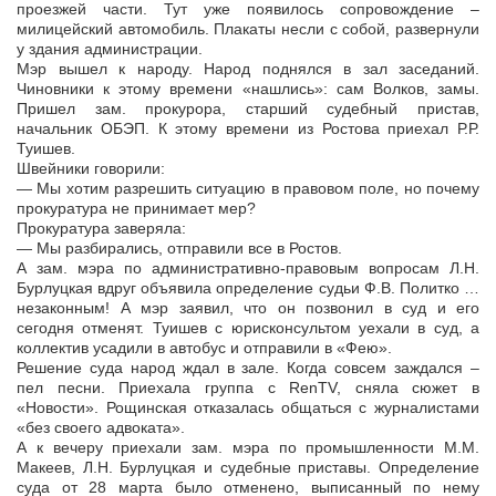
проезжей части. Тут уже появилось сопровождение –
милицейский автомобиль. Плакаты несли с собой, развернули
у здания администрации.
Мэр вышел к народу. Народ поднялся в зал заседаний.
Чиновники к этому времени «нашлись»: сам Волков, замы.
Пришел зам. прокурора, старший судебный пристав,
начальник ОБЭП. К этому времени из Ростова приехал Р.Р.
Туишев.
Швейники говорили:
— Мы хотим разрешить ситуацию в правовом поле, но почему
прокуратура не принимает мер?
Прокуратура заверяла:
— Мы разбирались, отправили все в Ростов.
А зам. мэра по административно-правовым вопросам Л.Н.
Бурлуцкая вдруг объявила определение судьи Ф.В. Политко …
незаконным! А мэр заявил, что он позвонил в суд и его
сегодня отменят. Туишев с юрисконсультом уехали в суд, а
коллектив усадили в автобус и отправили в «Фею».
Решение суда народ ждал в зале. Когда совсем заждался –
пел песни. Приехала группа с RenTV, сняла сюжет в
«Новости». Рощинская отказалась общаться с журналистами
«без своего адвоката».
А к вечеру приехали зам. мэра по промышленности М.М.
Макеев, Л.Н. Бурлуцкая и судебные приставы. Определение
суда от 28 марта было отменено, выписанный по нему