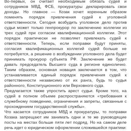
Во-первых, он считает необходимым обязать судей и
сотрудников МВД, ФСБ, прокуратуры декларировать свои
доходы. Но главное — Козак хочет коренным образом
поменять порядок привлечения судей к уголовной
ответственности. Сегодня возбудить уголовное дело против
судьи может только генпрокурор по заключению коллегии из
трех судей при согласии квалификационной коллегии. Этот
порядок практически не позволяет привлекать судей к
ответственности. Теперь, если поправки будут приняты,
согласия квалификационных коллегий судей больше не
потребуется, а решение о возбуждении уголовного дела будет
принимать прокурор субъекта РФ. Заключение же будет
давать председатель Высшего суда в регионе единолично.
Таким образом, основная новация заключается в том, что
устанавливается единый порядок привлечения судей к
ответственности независимо от их ранга, будь то судья
районного, Конституционного или Верховного суда.
Предлагается также упростить арест судьи. Кроме того, на
судей в полном объеме распространяются «требования к
служебному поведению, ограничения и запреты, связанные с
прохождением государственной службы».
Что касается сотрудников МВД и прокуратуры, то поправки
Козака запрещают им занимать одни и те же руководящие
посты на местах больше пяти лет подряд. Но на самом деле
речь идет о юридическом оформлении сложившейся практики: