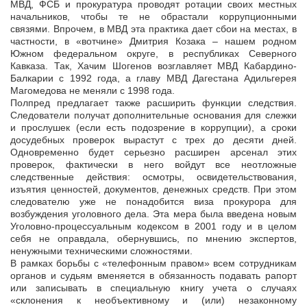
МВД, ФСБ и прокуратура проводят ротации своих местных
начальников, чтобы те не обрастали коррупционными
связями. Впрочем, в МВД эта практика дает сбои на местах, в
частности, в «вотчине» Дмитрия Козака – нашем родном
Южном федеральном округе, в республиках Северного
Кавказа. Так, Хачим Шогенов возглавляет МВД Кабардино-
Балкарии с 1992 года, а главу МВД Дагестана Адильгерея
Магомедова не меняли с 1998 года.
Полпред предлагает также расширить функции следствия.
Следователи получат дополнительные основания для слежки
и прослушек (если есть подозрение в коррупции), а сроки
досудебных проверок вырастут с трех до десяти дней.
Одновременно будет серьезно расширен арсенал этих
проверок, фактически в него войдут все неотложные
следственные действия: осмотры, освидетельствования,
изъятия ценностей, документов, денежных средств. При этом
следователю уже не понадобится виза прокурора для
возбуждения уголовного дела. Эта мера была введена новым
Уголовно-процессуальным кодексом в 2001 году и в целом
себя не оправдала, обернувшись, по мнению экспертов,
ненужными техническими сложностями.
В рамках борьбы с «телефонным правом» всем сотрудникам
органов и судьям вменяется в обязанность подавать рапорт
или записывать в специальную книгу учета о случаях
«склонения к необъективному и (или) незаконному