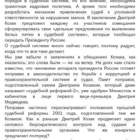
порядок в судебной системе, по его мнению, необходима
грамотная кадровая политика. А кроме того необходимо
разработать механизм привлечения судей к уголовной
ответственности за нарушение закона. В заключение Дмитрий
Козак предложил каждому из участников совещания
сформулировать свои «дельные предложения по выявлению
белых пятен в судебной системе», которые пообещал
передать Президенту России.
О судебной системе много сейчас говорят, поэтому радует,
когда что-то все-таки делают.
Мы уже забыли о заявлениях и обещаниях Козака, как
оказалось: его слова были — не на ветер. На днях нам стало
известно, что чиновники аппарата президента России готовят
поправки в законодательство по борьбе с коррупцией в
правоохранительной системе и судах. Пакет поправок,
подготовленный самим Дмитрием Козаком, который даже
называют «судебной реформой-2», уже одобрен Минюстом и
кабинетом в лице первого вице-премьера Дмитрия
Медведева.
Поправки частично пересматривают положения прошлой
судебной реформы 2001 года, подготовленной тем же
Козаком. Как и раньше Дмитрий Козак продвигает идею
силового бюрократического контроля над судами и
правоохранительными органами. Что же конкретно
предлагает полпред?