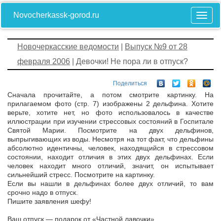
Novocherkassk-gorod.ru
Новочеркасские ведомости
|
Выпуск №9 от 28
февраля 2006
| Девочки! Не пора ли в отпуск?
Поделиться
Сначала прочитайте, а потом смотрите картинку. На
прилагаемом фото (стр. 7) изображены 2 дельфина. Хотите
верьте, хотите нет, но фото использовалось в качестве
иллюстрации при изучении стрессовых состояний в Госпитале
Святой Марии. Посмотрите на двух дельфинов,
выпрыгивающих из воды. Несмотря на тот факт, что дельфины
абсолютно идентичны, человек, находящийся в стрессовом
состоянии, находит отличия в этих двух дельфинах. Если
человек находит много отличий, значит, он испытывает
сильнейший стресс. Посмотрите на картинку.
Если вы нашли в дельфинах более двух отличий, то вам
срочно надо в отпуск.
Пишите заявления шефу!
Ваш отпуск — подарок от «Частной лавочки»…