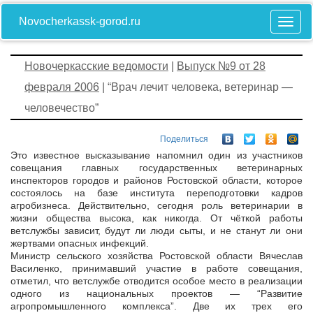
Novocherkassk-gorod.ru
Новочеркасские ведомости
|
Выпуск №9 от 28
февраля 2006
| “Врач лечит человека, ветеринар —
человечество”
Поделиться
Это известное высказывание напомнил один из участников
совещания главных государственных ветеринарных
инспекторов городов и районов Ростовской области, которое
состоялось на базе института переподготовки кадров
агробизнеса. Действительно, сегодня роль ветеринарии в
жизни общества высока, как никогда. От чёткой работы
ветслужбы зависит, будут ли люди сыты, и не станут ли они
жертвами опасных инфекций.
Министр сельского хозяйства Ростовской области Вячеслав
Василенко, принимавший участие в работе совещания,
отметил, что ветслужбе отводится особое место в реализации
одного из национальных проектов — “Развитие
агропромышленного комплекса”. Две их трех его