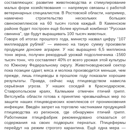
составляющих: развитие животноводства и стимулирование
малых форм хозяйствования — напрямую связаны с работой
ветеринарных специалистов. В Ростовской области, например,
намечено строительство нескольких больших
свинокомплексов на 60 тысяч голов каждый. В Каменском
районе будет построен ещё более крупный комбинат “Русская
свинина”, где будут выращивать 100 тысяч животных.
Говоря об итогах прошлого года, министр назвал цифру “107
миллиардов рублей” — именно на такую сумму произвели
продукции донские аграрии. У нас выращено 6,5 миллиона
тонн зерна, получен рекордный урожай подсолнечника -1560
тысяч тонн, что составляет 40% от всего урожая этой культуры
по Южному Федеральному округу. Животноводческий сектор
пока позиции сдает, мяса и молока производится меньше, чем
прежде, лишь птицеводы в прошлом году показали хорошие
результаты. Правда, сейчас над птицеводством нависла
серьёзная угроза. У наших соседей в Краснодарском,
Ставропольском краях, Калмыкии отмечен птичий грипп.
Ветслужба области готова к принятию чрезвычайных мер по
защите наших птицеводческих комплексов от проникновения
инфекции. Введён запрет на торговлю частниками продукцией
птицеводства из регионов, где обнаружен птичий грипп.
Работникам птицефабрик рекомендовано отказаться от
содержания на своих подворьях пернатых. Птицефермы
перейдут на режим строгого карантина. Ещё одна мера —