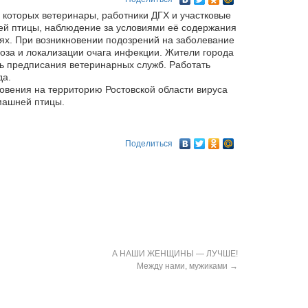
 которых ветеринары, работники ДГХ и участковые
ей птицы, наблюдение за условиями её содержания
ях. При возникновении подозрений на заболевание
оза и локализации очага инфекции. Жители города
ь предписания ветеринарных служб. Работать
да.
овения на территорию Ростовской области вируса
машней птицы.
Поделиться
А НАШИ ЖЕНЩИНЫ — ЛУЧШЕ!
Между нами, мужиками
→