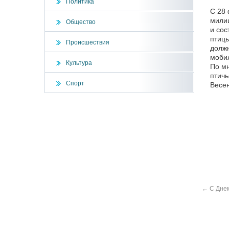
Политика
С 28 
милиц
Общество
и сос
птицы
Происшествия
должн
мобил
Культура
По мн
птичь
Спорт
Весен
←
C Днем