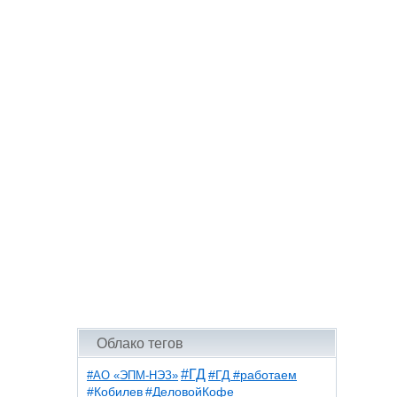
Облако тегов
#ГД
#АО «ЭПМ-НЭЗ»
#ГД #работаем
#ДеловойКофе
#Кобилев