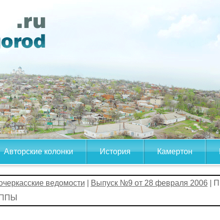
Авторские колонки
История
Камертон
очеркасские ведомости
|
Выпуск №9 от 28 февраля 2006
| 
УППЫ