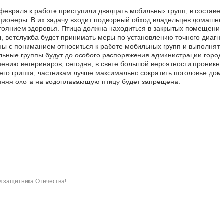
февраля к работе приступили двадцать мобильных групп, в составе
ионеры. В их задачу входит подворный обход владельцев домашн
тоянием здоровья. Птица должна находиться в закрытых помещени
, ветслужба будет принимать меры по установлению точного диагн
ы с пониманием относиться к работе мобильных групп и выполнят
ьные группы будут до особого распоряжения администрации горо
ению ветеринаров, сегодня, в свете большой вероятности проникн
его гриппа, частникам лучше максимально сократить поголовье до
няя охота на водоплавающую птицу будет запрещена.
 защитника Отечества!