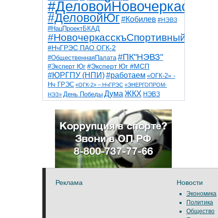
#ДеловойНовочеркасск
#ДеловойЮг
#Кобилев
#НЭВЗ
#НацПроектБКАД
#НовочеркасскъСпортивный
#НчГРЭС ПАО ОГК-2
#ПК"НЭВЗ"
#ОбщественнаяПалата
#Эксперт Юг
#Эксперт Юг #МСП
#ЮРГПУ (НПИ)
#работаем
«ОГК-2» -
Нч ГРЭС
«ОГК-2» – НчГРЭС
«ЭНЕРГОПРОМ-
Дума
ЖКХ
НЭВЗ
День Победы
НЭЗ»
ТНТ
НчГРЭС
Победа
Собор
ТПП
благоустройство
ветераны
выборы
дети
дороги
казаки
коррупция
космос
парк
общественная палата
пожар
роща
спорт
художники
театр
транспорт
Реклама
Новости
Экономика
Политика
Общество