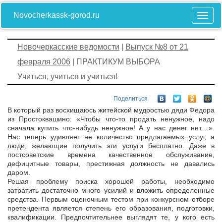
Novocherkassk-gorod.ru
Новочеркасские ведомости
|
Выпуск №8 от 21
февраля 2006
| ПРАКТИКУМ ВЫБОРА
Учиться, учиться и учиться!
Поделиться
В который раз восхищаюсь житейской мудростью дяди Федора
из Простоквашино: «Чтобы что-то продать ненужное, надо
сначала купить что-нибудь ненужное! А у нас денег нет…».
Нас теперь удивляет не количество предлагаемых услуг, а
люди, желающие получить эти услуги бесплатно. Даже в
постсоветские времена качественное обслуживание,
дефицитные товары, престижная должность не давались
даром.
Решая проблему поиска хорошей работы, необходимо
затратить достаточно много усилий и вложить определенные
средства. Первым оценочным тестом при конкурсном отборе
претендента является степень его образования, подготовки,
квалификации. Предпочтительнее выглядят те, у кого есть