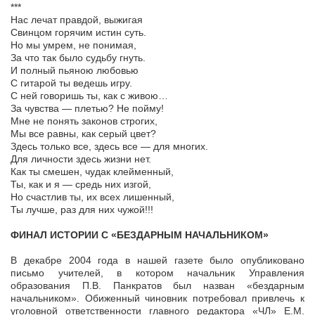
***
Нас лечат правдой, выжигая
Свинцом горячим истин суть.
Но мы умрем, не понимая,
За что так было судьбу гнуть.
И полный пьяною любовью
С гитарой ты ведешь игру.
С ней говоришь ты, как с живою…
За чувства — плетью? Не пойму!
Мне не понять законов строгих,
Мы все равны, как серый цвет?
Здесь только все, здесь все — для многих.
Для личности здесь жизни нет.
Как ты смешен, чудак клейменный,
Ты, как и я — средь них изгой,
Но счастлив ты, их всех лишенный,
Ты лучше, раз для них чужой!!!
ФИНАЛ ИСТОРИИ С «БЕЗДАРНЫМ НАЧАЛЬНИКОМ»
В декабре 2004 года в нашей газете было опубликовано
письмо учителей, в котором начальник Управления
образования П.В. Панкратов был назван «бездарным
начальником». Обиженный чиновник потребовал привлечь к
уголовной ответственности главного редактора «ЧЛ» Е.М.