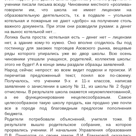
ученики писали письма всюду. Чиновники местного «розлива»
говорили им, что школа не имеет лицензии на
образовательную деятельность, т.к. в подвале – угольная
котельная и пожарные не дают «добро» на получение столь
важного документа. При этом они разводили руками: а денег
на вынос котельной нет…
Логика была проста: котельная есть – денег нет – лицензии
нет, а здание кому-то нужно. Оно вполне сгодилось бы под
гостиницу для заезжих торговцев Азовского рынка, вещевые
ряды которого упирались уже во двор школы. Всю осень
чиновники утешали учащихся, родителей, коллектив школы:
этого не будет! А в конце зимы раздали образцы заявлений.
Народ сейчас непрост: во всем видит подвохи и происки. И
перечитав предложенный текст, понял все по-своему.
Получалось, что ученики 9-х и 11-х классов, написав
заявление о зачислении в школу № 11, из школы № 2 будут
отчислены. В результате школа окажется неукомплектованной,
а ее функционирование нецелесообразным. Самое
целесообразное такую школу продать, как продано уже почти
все в городе под благовидным предлогом пополнения
бюджета.
Родители потребовали объяснений, учителя тоже. В
результате вышло родительское собрание, на которое
прорвались ученики. И начальник Управления образования
П.В. Панкратов со своим замом Л.И. Ермаковой оказались