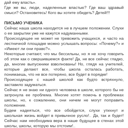
дай ему власть».
Где же вы, люди, наделенные властью? Где ваш здравый
смысл? Остановитесь! Кого вы хотите обидеть? Детей!!!
ПИСЬМО УЧЕНИКА
Сейчас наша школа находится не в лучшем положении. Слухи
о ее закрытии уже не кажутся надуманными.
Происходящее не может не тревожить учащихся, и часто на
лестничной площадке можно услышать вопросы: «Почему?» и
«Имеют ли они право?».
Некоторые считают, что мы бессильны, но я не хочу говорить
об этом как о свершившемся факте! Да, не все сейчас гладко,
да, многие выпускники взволнованы! Но, глядя на учителей,
которые делают все, чтобы школа осталась работать,
понимаешь, что не все потеряно, все будет в порядке!
Происходящее с нашей школой как будто встряхнуло,
заставило задуматься.
Сейчас я не знаю ни одного человека в школе, которого бы не
затронула ее проблема. Многие хотят помочь в проблемах
школы, но, к сожалению, они ничем не могут поправить
положение.
Будем надеяться, что все обойдется, слухи утихнут и
школьная жизнь войдет в привычное русло!.. Да, так и будет!
Сейчас нам необходима вера в наше будущее в стенах этой
школы, школы, которую мы отстоим!..