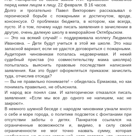
перед ними лицом к лицу. 22 февраля. В 16 часов.
Долго и трогательно Павел Викторович рассказывал о
героической борьбе с пожарными и достигнутом, вроде,
консенсусе. О проблемах бюджета, в котором, как всегда,
пусто. И о том, почему надо писать заявления о зачислении в
другую, очень далекую школу в микрорайоне Октябрьском.
— Это на всякий случай! – поддерживала коллегу Людмила
Ивановна. – Дети будут учиться в этой же школе. Это наш
запасной вариант, если не удастся договориться с пожарными.
Аудитория чиновникам попалась недоверчивая. И некий
судебный пристав (по совместительству мама школяра)
попыталась выяснить правовые последствия написания
заявления. Как это будет оформляться приказом: зачислить
туда, отчислив отсюда?
— Вы не правильно понимаете! – обиделась Ермакова, но как
понимать правильно, не объяснила.
И народ все понял сам. И категорически отказался писать
заявления: «Если мы все до одного не напишем, нас не
закроют».
В немного шумной беседе с народом чиновники узнали много
о себе и мэре города, о политике подсветок с фонтанами при
отсутствии заботы о детях. Панкратов ссылался на
ограниченные возможности и, видимо, в силу своей
ограниченности не мог точно назвать сумму, которая