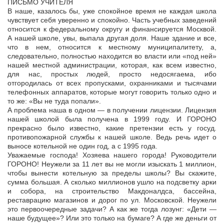
ПИСЬМО УЧИТЕЛЯ
В наше, казалось бы, уже спокойное время не каждая школа
чувствует себя уверенно и спокойно. Часть учебных заведений
относится к федеральному округу и финансируется Москвой.
А нашей школе, увы, выпала другая доля. Наше здание и все,
что в нем, относится к местному муниципалитету, а,
следовательно, полностью находится во власти или «под ней»
нашей местной администрации, которая, как всем известно,
для нас, простых людей, просто недосягаема, ибо
отгородилась от всех пропусками, охранниками и тысячами
телефонных аппаратов, которые могут говорить только одно и
то же: «Вы не туда попали».
А проблема наша в одном — в получении лицензии. Лицензия
нашей школой была получена в 1999 году. И ГОРОНО
прекрасно было известно, какие претензии есть у госуд.
противопожарной службы к нашей школе. Ведь речь идет о
выносе котельной не один год, а с 1995 года.
Уважаемые господа! Хозяева нашего города! Руководители
ГОРОНО! Неужели за 11 лет вы не могли изыскать 1 миллион,
чтобы вынести котельную за пределы школы? Вы скажите,
сумма большая. А сколько миллионов ушло на подсветку арки
и собора, на строительство Макдоналдса, бассейна,
реставрацию магазинов и дорог по ул. Московской. Неужели
это первоочередные задачи? А как же тогда лозунг: «Дети —
наше будущее»? Или это только на бумаге? А где же деньги от