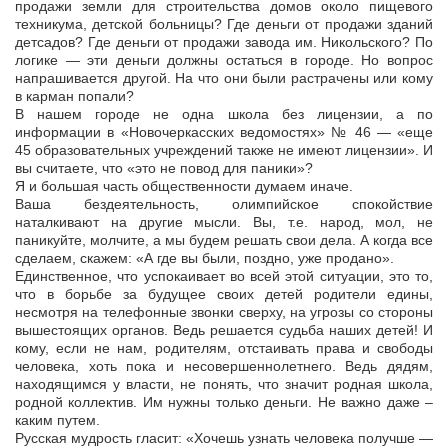
продажи земли для строительства домов около пищевого
техникума, детской больницы? Где деньги от продажи зданий
детсадов? Где деньги от продажи завода им. Никольского? По
логике — эти деньги должны остаться в городе. Но вопрос
напрашивается другой. На что они были растрачены или кому
в карман попали?
В нашем городе не одна школа без лицензии, а по
информации в «Новочеркасских ведомостях» № 46 — «еще
45 образовательных учреждений также не имеют лицензии». И
вы считаете, что «это не повод для паники»?
Я и большая часть общественности думаем иначе.
Ваша бездеятельность, олимпийское спокойствие
наталкивают на другие мысли. Вы, т.е. народ, мол, не
паникуйте, молчите, а мы будем решать свои дела. А когда все
сделаем, скажем: «А где вы были, поздно, уже продано».
Единственное, что успокаивает во всей этой ситуации, это то,
что в борьбе за будущее своих детей родители едины,
несмотря на телефонные звонки сверху, на угрозы со стороны
вышестоящих органов. Ведь решается судьба наших детей! И
кому, если не нам, родителям, отстаивать права и свободы
человека, хоть пока и несовершеннолетнего. Ведь дядям,
находящимся у власти, не понять, что значит родная школа,
родной коллектив. Им нужны только деньги. Не важно даже –
каким путем.
Русская мудрость гласит: «Хочешь узнать человека получше —