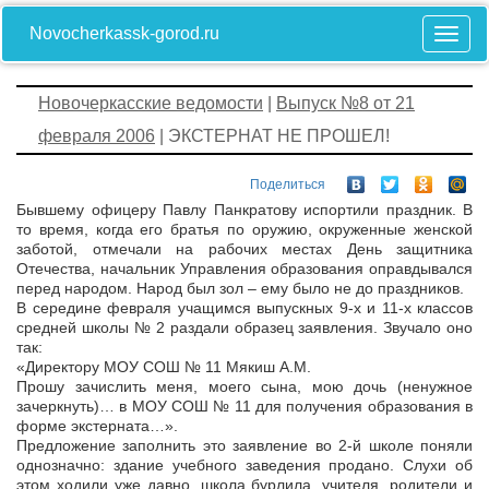
Novocherkassk-gorod.ru
Новочеркасские ведомости
|
Выпуск №8 от 21
февраля 2006
| ЭКСТЕРНАТ НЕ ПРОШЕЛ!
Поделиться
Бывшему офицеру Павлу Панкратову испортили праздник. В
то время, когда его братья по оружию, окруженные женской
заботой, отмечали на рабочих местах День защитника
Отечества, начальник Управления образования оправдывался
перед народом. Народ был зол – ему было не до праздников.
В середине февраля учащимся выпускных 9-х и 11-х классов
средней школы № 2 раздали образец заявления. Звучало оно
так:
«Директору МОУ СОШ № 11 Мякиш А.М.
Прошу зачислить меня, моего сына, мою дочь (ненужное
зачеркнуть)… в МОУ СОШ № 11 для получения образования в
форме экстерната…».
Предложение заполнить это заявление во 2-й школе поняли
однозначно: здание учебного заведения продано. Слухи об
этом ходили уже давно, школа бурлила, учителя, родители и