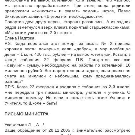
необходима на вынос котельной, хотя заявлял, что «вопрос
мы детально прорабатывали». При этом, когда родители
предложили «скинуться» и оказать помощь школе, Павел
Викторович заявил: «В этом нет необходимости».
Попортив друг другу нервы, стороны разошлись. А из задних
рядов взметнулся вверх плакат, поднятый старшеклассниками:
«Мы хотим учиться во 2-й школе».
Елена Надтока.
P.S. Когда верстался этот номер, из школы № 2 пришла
хорошая весть: пожарные дали «добро», а мэр пообещал
денег – 1 млн. 400 тыс. рублей – на вынос котельной. Кстати, в
конце собрания 22 февраля П.В. Панкратов все-таки
«озвучил» сумму, необходимую на работы по котельной: 10
миллионов рублей. Вот народ теперь и гадает, если реальная
смета на миллион с небольшим, кому предназначалась
разница?
P.P.S. Когда 22 февраля я уходила с собрания во 2-й школе,
мне передали три письма: министра, учителя и ученика. О
министре помолчу. Но если в школе есть такие Ученики и
Учителя, то Школе – быть!
ПИСЬМО МИНИСТРА
Уважаемая Л… А…!
Ваше обращение от 28.12.2005 г. внимательно рассмотрено