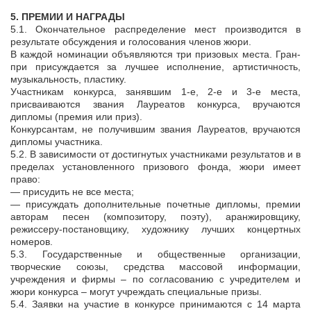
5. ПРЕМИИ И НАГРАДЫ
5.1. Окончательное распределение мест производится в
результате обсуждения и голосования членов жюри.
В каждой номинации объявляются три призовых места. Гран-
при присуждается за лучшее исполнение, артистичность,
музыкальность, пластику.
Участникам конкурса, занявшим 1-е, 2-е и 3-е места,
присваиваются звания Лауреатов конкурса, вручаются
дипломы (премия или приз).
Конкурсантам, не получившим звания Лауреатов, вручаются
дипломы участника.
5.2. В зависимости от достигнутых участниками результатов и в
пределах установленного призового фонда, жюри имеет
право:
— присудить не все места;
— присуждать дополнительные почетные дипломы, премии
авторам песен (композитору, поэту), аранжировщику,
режиссеру-постановщику, художнику лучших концертных
номеров.
5.3. Государственные и общественные организации,
творческие союзы, средства массовой информации,
учреждения и фирмы – по согласованию с учредителем и
жюри конкурса – могут учреждать специальные призы.
5.4. Заявки на участие в конкурсе принимаются с 14 марта