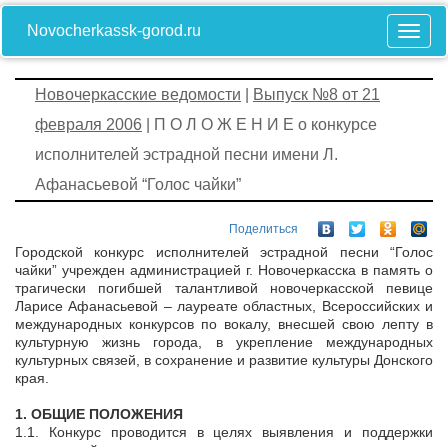
Novocherkassk-gorod.ru
Новочеркасские ведомости
|
Выпуск №8 от 21
февраля 2006
| П О Л О Ж Е Н И Е о конкурсе
исполнителей эстрадной песни имени Л.
Афанасьевой “Голос чайки”
Поделиться
Городской конкурс исполнителей эстрадной песни “Голос
чайки” учрежден администрацией г. Новочеркасска в память о
трагически погибшей талантливой новочеркасской певице
Ларисе Афанасьевой – лауреате областных, Всероссийских и
международных конкурсов по вокалу, внесшей свою лепту в
культурную жизнь города, в укрепление международных
культурных связей, в сохранение и развитие культуры Донского
края.
1. ОБЩИЕ ПОЛОЖЕНИЯ
1.1. Конкурс проводится в целях выявления и поддержки