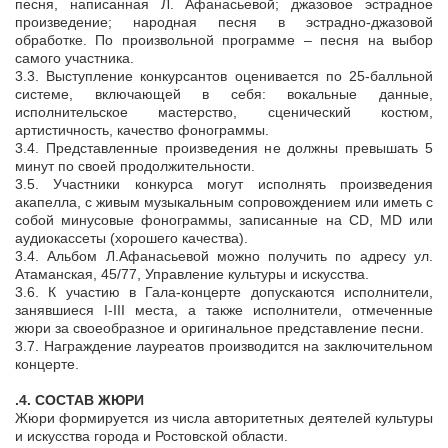
песня, написанная Л. Афанасьевой; джазовое эстрадное
произведение; народная песня в эстрадно-джазовой
обработке. По произвольной программе – песня на выбор
самого участника.
3.3. Выступление конкурсантов оценивается по 25-балльной
системе, включающей в себя: вокальные данные,
исполнительское мастерство, сценический костюм,
артистичность, качество фонограммы.
3.4. Представленные произведения не должны превышать 5
минут по своей продолжительности.
3.5. Участники конкурса могут исполнять произведения
акапелла, с живым музыкальным сопровождением или иметь с
собой минусовые фонограммы, записанные на СD, MD или
аудиокассеты (хорошего качества).
3.4. Альбом Л.Афанасьевой можно получить по адресу ул.
Атаманская, 45/77, Управление культуры и искусства.
3.6. К участию в Гала-концерте допускаются исполнители,
занявшиеся I-III места, а также исполнители, отмеченные
жюри за своеобразное и оригинальное представление песни.
3.7. Награждение лауреатов производится на заключительном
концерте.
.4. СОСТАВ ЖЮРИ
Жюри формируется из числа авторитетных деятелей культуры
и искусства города и Ростовской области.