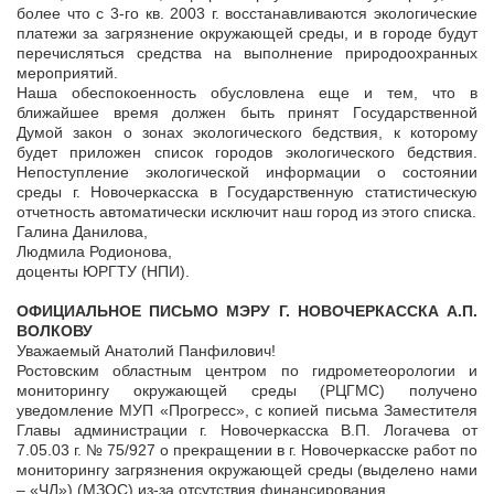
более что с 3-го кв. 2003 г. восстанавливаются экологические
платежи за загрязнение окружающей среды, и в городе будут
перечисляться средства на выполнение природоохранных
мероприятий.
Наша обеспокоенность обусловлена еще и тем, что в
ближайшее время должен быть принят Государственной
Думой закон о зонах экологического бедствия, к которому
будет приложен список городов экологического бедствия.
Непоступление экологической информации о состоянии
среды г. Новочеркасска в Государственную статистическую
отчетность автоматически исключит наш город из этого списка.
Галина Данилова,
Людмила Родионова,
доценты ЮРГТУ (НПИ).
ОФИЦИАЛЬНОЕ ПИСЬМО МЭРУ Г. НОВОЧЕРКАССКА А.П.
ВОЛКОВУ
Уважаемый Анатолий Панфилович!
Ростовским областным центром по гидрометеорологии и
мониторингу окружающей среды (РЦГМС) получено
уведомление МУП «Прогресс», с копией письма Заместителя
Главы администрации г. Новочеркасска В.П. Логачева от
7.05.03 г. № 75/927 о прекращении в г. Новочеркасске работ по
мониторингу загрязнения окружающей среды (выделено нами
– «ЧЛ») (МЗОС) из-за отсутствия финансирования.