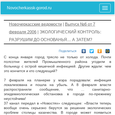
Novocherkassk-gorod.ru
Новочеркасские ведомости
|
Выпуск №6 от 7
февраля 2006
| ЭКОЛОГИЧЕСКИЙ КОНТРОЛЬ:
РАЗРУШИМ ДО ОСНОВАНЬЯ… А ЗАТЕМ?
Поделиться
С конца января город трясло не только от холода. Почти
полсотни жителей Промышленного района угодили в
больницу с острой кишечной инфекцией. Другие ждали: чем
это кончится и кто следующий?
7 февраля на планерке у мэра порадовали: инфекция
локализована и пошла на убыль. А 8 февраля власти
распространили сообщение, что … санитарно-
эпидемиологическая обстановка в городе по-прежнему
неустойчива!
37 канал передал в «Новостях» следующее: «Власти теперь
вообще очень серьезно берутся за решение экологических
проблем столицы казачества. В городе может появиться