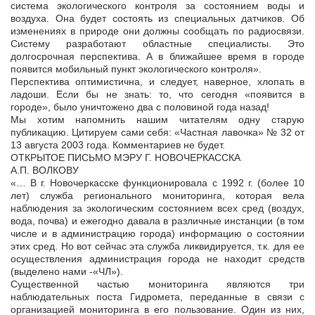
система экологического контроля за состоянием воды и
воздуха. Она будет состоять из специальных датчиков. Об
изменениях в природе они должны сообщать по радиосвязи.
Систему разработают областные специалисты. Это
долгосрочная перспектива. А в ближайшее время в городе
появится мобильный пункт экологического контроля».
Перспектива оптимистична, и следует, наверное, хлопать в
ладоши. Если бы не знать: то, что сегодня «появится в
городе», было уничтожено два с половиной года назад!
Мы хотим напомнить нашим читателям одну старую
публикацию. Цитируем сами себя: «Частная лавочка» № 32 от
13 августа 2003 года. Комментариев не будет.
ОТКРЫТОЕ ПИСЬМО МЭРУ Г. НОВОЧЕРКАССКА
А.П. ВОЛКОВУ
«… В г. Новочеркасске функционировала с 1992 г. (более 10
лет) служба регионального мониторинга, которая вела
наблюдения за экологическим состоянием всех сред (воздух,
вода, почва) и ежегодно давала в различные инстанции (в том
числе и в администрацию города) информацию о состоянии
этих сред. Но вот сейчас эта служба ликвидируется, т.к. для ее
осуществления администрация города не находит средств
(выделено нами -«ЧЛ»).
Существенной частью мониторинга являются три
наблюдательных поста Гидромета, переданные в связи с
организацией мониторинга в его пользование. Один из них,