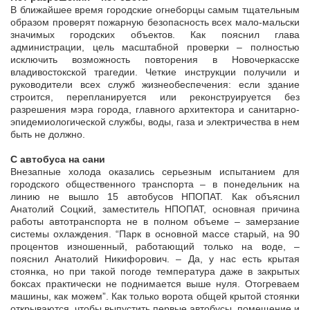
В ближайшее время городские огнеборцы самым тщательным
образом проверят пожарную безопасность всех мало-мальски
значимых городских объектов. Как пояснил глава
администрации, цель масштабной проверки – полностью
исключить возможность повторения в Новочеркасске
владивостокской трагедии. Четкие инструкции получили и
руководители всех служб жизнеобеспечения: если здание
строится, перепланируется или реконструируется без
разрешения мэра города, главного архитектора и санитарно-
эпидемиологической службы, воды, газа и электричества в нем
быть не должно.
С автобуса на сани
Внезапные холода оказались серьезным испытанием для
городского общественного транспорта – в понедельник на
линию не вышло 15 автобусов НПОПАТ. Как объяснил
Анатолий Соцкий, заместитель НПОПАТ, основная причина
работы автотранспорта не в полном объеме – замерзание
системы охлаждения. “Парк в основной массе старый, на 90
процентов изношенный, работающий только на воде, –
пояснил Анатолий Никифорович. – Да, у нас есть крытая
стоянка, но при такой погоде температура даже в закрытых
боксах практически не поднимается выше нуля. Отогреваем
машины, как можем”. Как только ворота общей крытой стоянки
открываются, чтобы выпустить первые автобусы, помещение и