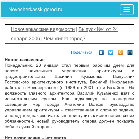
Novocherkassk-gorod.ru
Новочеркасские ведомости
|
Выпуск №4 от 24
января 2006
| Чем живет город?
Поделиться
Новое назначение
Понедельник, 23 января стал первым рабочим днем для
нового начальника управления архитектуры и
градостроительства Василия Кузьменко. Выпускник
Ростовского архитектурного института, Василий Николаевич
работал в Новочеркасске (с 1989 по 2001 гг.) и Батайске. На
должность главного архитектора Василий Кузьменко взят с
испытательным сроком. Как подчеркнул на планерном
совещании мэр города Анатолий Волков, руководство
управлением архитектуры – ответственная и сложная задача,
и перед тем, как окончательно приступить к исполнению своих
обязанностей, новый руководитель сперва должен показать
себя с лучшей стороны.
Нет разрешения – нет света