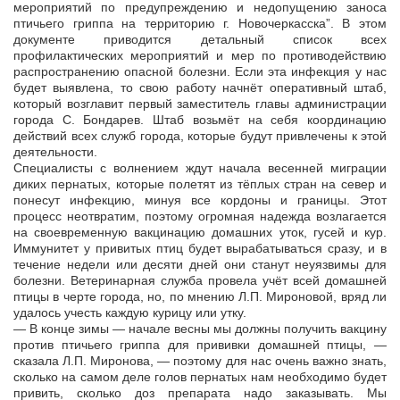
мероприятий по предупреждению и недопущению заноса
птичьего гриппа на территорию г. Новочеркасска”. В этом
документе приводится детальный список всех
профилактических мероприятий и мер по противодействию
распространению опасной болезни. Если эта инфекция у нас
будет выявлена, то свою работу начнёт оперативный штаб,
который возглавит первый заместитель главы администрации
города С. Бондарев. Штаб возьмёт на себя координацию
действий всех служб города, которые будут привлечены к этой
деятельности.
Специалисты с волнением ждут начала весенней миграции
диких пернатых, которые полетят из тёплых стран на север и
понесут инфекцию, минуя все кордоны и границы. Этот
процесс неотвратим, поэтому огромная надежда возлагается
на своевременную вакцинацию домашних уток, гусей и кур.
Иммунитет у привитых птиц будет вырабатываться сразу, и в
течение недели или десяти дней они станут неуязвимы для
болезни. Ветеринарная служба провела учёт всей домашней
птицы в черте города, но, по мнению Л.П. Мироновой, вряд ли
удалось учесть каждую курицу или утку.
— В конце зимы — начале весны мы должны получить вакцину
против птичьего гриппа для прививки домашней птицы, —
сказала Л.П. Миронова, — поэтому для нас очень важно знать,
сколько на самом деле голов пернатых нам необходимо будет
привить, сколько доз препарата надо заказывать. Мы