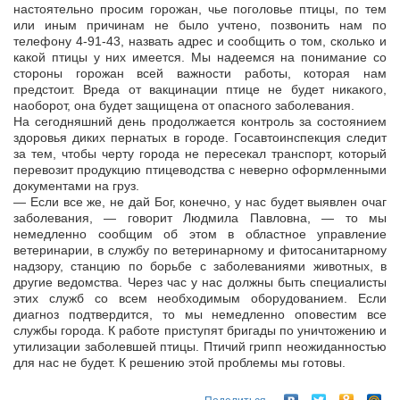
настоятельно просим горожан, чье поголовье птицы, по тем
или иным причинам не было учтено, позвонить нам по
телефону 4-91-43, назвать адрес и сообщить о том, сколько и
какой птицы у них имеется. Мы надеемся на понимание со
стороны горожан всей важности работы, которая нам
предстоит. Вреда от вакцинации птице не будет никакого,
наоборот, она будет защищена от опасного заболевания.
На сегодняшний день продолжается контроль за состоянием
здоровья диких пернатых в городе. Госавтоинспекция следит
за тем, чтобы черту города не пересекал транспорт, который
перевозит продукцию птицеводства с неверно оформленными
документами на груз.
— Если все же, не дай Бог, конечно, у нас будет выявлен очаг
заболевания, — говорит Людмила Павловна, — то мы
немедленно сообщим об этом в областное управление
ветеринарии, в службу по ветеринарному и фитосанитарному
надзору, станцию по борьбе с заболеваниями животных, в
другие ведомства. Через час у нас должны быть специалисты
этих служб со всем необходимым оборудованием. Если
диагноз подтвердится, то мы немедленно оповестим все
службы города. К работе приступят бригады по уничтожению и
утилизации заболевшей птицы. Птичий грипп неожиданностью
для нас не будет. К решению этой проблемы мы готовы.