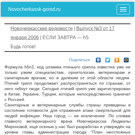
Novocherkassk-gorod.ru
Новочеркасские ведомости
|
Выпуск №3 от 17
января 2006
| ЕСЛИ ЗАВТРА — h5
Будь готов!
Поделиться
Формула h5n1, код штамма птичьего гриппа известна уже не
только узким специалистам, орнитологам, ветеринарам и
санитарным врачам, но и далёким от этой области людям.
Птичий грипп продолжает распространяться по странам, от
него гибнут люди. Сегодня птичий грипп уже зарегистрирован
в Китае, Украине, Турции, которые непосредственно граничат
с Россией.
Санитарные и ветеринарные службы страны приведены в
состояние готовности для отражения атаки смертельной для
людей инфекции. Наш город — не исключение. По словам
главного ветеринарного врача Новочеркасска Людмилы
Мироновой, ещё осенью у нас был разработан и утверждён на
уровне главы администрации города “План неотложных