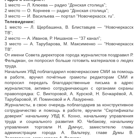
1 место — Л. Клюева — радио “Донская столица”;
2 место — О. Корнеев — радио “Донская столица”;
3 место — И. Васильева — портал “Новочеркасск. ru”.
Телевидение:
1 место — Л. Щербашина, В. Блиставцев — “Новочеркасск
ТВ”;
2 место — А. Иванов, Р. Нишанов — “37 канал”;
3 место — А. Тарубарова, М. Максименко — “Новочеркасск
ТВ”.
От имени Совета директоров города журналистов поздравил Р.
Фельдман, он попросил больше готовить материалов о людях
труда.
Начальник УВД поблагодарил новочеркасские СМИ за помощь
в работе, вручил почётные грамоты редакторам СМИ и
попросил передать благодарственные письма в адрес
журналистов, активно сотрудничающих с органами охраны
правопорядка: С. Викторовой, А. Курской, Н. Бочкарёвой, А.
Тарубаровой, И. Поминовой и А. Лазуренко.
Журналисты, в свою очередь поблагодарив за конструктивное
сотрудничество и помощь в работе, вручили “Сертификаты
доверия” начальнику УВД К. Кохно, начальнику управления
труда и социального развития Ю. Чебакову, начальнику
управления торговли Н. Думчус, заместителю главы
администрации города А. Вальтеру, главе Думы В.