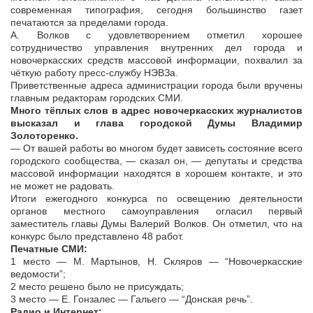
современная типография, сегодня большинство газет
печатаются за пределами города.
А. Волков с удовлетворением отметил хорошее
сотрудничество управления внутренних дел города и
новочеркасских средств массовой информации, похвалил за
чёткую работу пресс-службу НЭВЗа.
Приветственные адреса администрации города были вручены
главным редакторам городских СМИ.
Много тёплых слов в адрес новочеркасских журналистов
высказал и глава городской Думы Владимир
Золоторенко.
— От вашей работы во многом будет зависеть состояние всего
городского сообщества, — сказал он, — депутаты и средства
массовой информации находятся в хорошем контакте, и это
не может не радовать.
Итоги ежегодного конкурса по освещению деятельности
органов местного самоуправления огласил первый
заместитель главы Думы Валерий Волков. Он отметил, что на
конкурс было представлено 48 работ.
Печатные СМИ:
1 место — М. Мартынов, Н. Скляров — “Новочеркасские
ведомости”;
2 место решено было не присуждать;
3 место — Е. Гонзалес — Гальего — “Донская речь”.
Радио и Интернет: