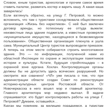
Словом, юным туристам, археологам и прочим самое время
ставить палатки, разжигать костер и варить кашу. А какая каша
заварилась!
Если взглянуть обратно, на улицу Г. Петровой, то можно
вспомнить, что там с туристами соседствовала общественная
организация «Жизнь без наркотиков». С ней был заключен
договор аренды, но потихоньку ее оттуда выжили:
неизвестные лица здание поджигали, а известные проверяли
«муниципальное имущество, находящееся в безвозмездном
пользовании». Общественная организация плюнула и ушла
сама. Муниципальный Центр туристов выпроводили приказом.
А теперь на этом месте собираются строить многоэтажное
здание. Это — по информации, полученной нами из
областной Инспекции по охране и эксплуатации памятников
истории и культуры. Кстати, будущая стройплощадка – в
охранной зоне кургана Хохлач. Контролирующие органы
должны бы не допустить здесь всяческих разрушений. Но
смотрите: все схвачено! «ЧЛ» уже писала о том, что при
администрации области создан Совет по реконструкции
историко-культурных центров Ростовской области. От
Новочеркасска в него вошел мэр и главный архитектор.
Главного архитектора мэр недавно выгнал. В задаче
спрашивается: кто будет контролировать работы на улице Г.
Петровой? Думаем, оставшийся…
Курган мы помянем, за милицию порадуемся, а туристам