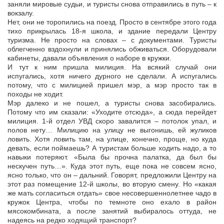
заняли мировые судьи, и туристы снова отправились в путь – к
вокзалу.
Нет, они не торопились на поезд. Просто в сентябре этого года
тихо прикрылась 18-я школа, и здание передали Центру
туризма. Не просто на словах – с документами. Туристы
облегченно вздохнули и принялись обживаться. Оборудовали
кабинеты, давали объявления о наборе в кружки.
И тут к ним пришла милиция. На всякий случай они
испугались, хотя ничего дурного не сделали. А испугались
потому, что с милицией пришел мэр, а мэр просто так в
походы не ходит.
Мэр далеко и не пошел, а туристы снова засобирались.
Потому что им сказали: «Уходите отсюда», а сюда перейдет
милиция. 1-й отдел УВД скоро завалится – потолок упал, и
полов нету… Милицию на улицу не выгонишь, ей жуликов
ловить. Хотя ловить там, на улице, конечно, проще, но куда
девать, если поймаешь? А туристам больше ходить надо, а то
навыки потеряют. «Была бы прочна палатка, да был бы
нескучен путь…». Куда этот путь, еще пока не совсем ясно,
ясно только, что он – дальний. Говорят, предложили Центру на
этот раз помещение 12-й школы, во вторую смену. Но «какая
же мать согласиться отдать» свое несовершеннолетнее чадо в
кружок Центра, чтобы по темноте оно ехало в район
мясокомбината, а после занятий выбиралось оттуда, не
надеясь на редко ходящий транспорт?