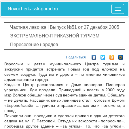
Novocherkassk-gorod.ru
Частная лавочка
|
Выпуск №51 от 27 декабря 2005
|
ЭКСТРЕМАЛЬНО-ПРИКАЗНОЙ ТУРИЗМ
Переселение народов
Поделиться
Взрослым и детям муниципального Центра туризма и
экскурсий придется встречать Новый год под елочкой на
свежем воздухе. Туда им и дорога – по мнению чиновников
администрации города.
Когда-то Центр располагался в Доме пионеров. Пионеров
упразднили, Дом продали. Пришедший к власти в 2000 году
мэр Волков обещал через суд вернуть здание детям. Обещать
– не делать. Рассадник юных ленинцев стал Торговым Домом
«Европейский», а туристы отправились, как им и положено, в
поход.
Походили они, походили и сделали привал в здании детского
садика на ул. Г. Петровой. Оттуда их вскорости «попросили»,
пообещав другое здание – «за углом». То, что «за углом»,