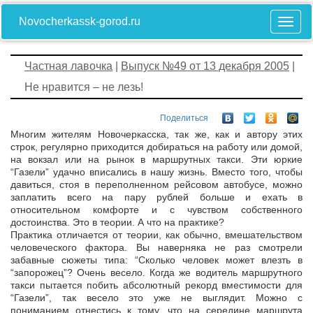
Novocherkassk-gorod.ru
Частная лавочка
|
Выпуск №49 от 13 декабря 2005
|
Не нравится – не лезь!
Поделиться
Многим жителям Новочеркасска, так же, как и автору этих
строк, регулярно приходится добираться на работу или домой,
на вокзал или на рынок в маршрутных такси. Эти юркие
“Газели” удачно вписались в нашу жизнь. Вместо того, чтобы
давиться, стоя в переполненном рейсовом автобусе, можно
заплатить всего на пару рублей больше и ехать в
относительном комфорте и с чувством собственного
достоинства. Это в теории. А что на практике?
Практика отличается от теории, как обычно, вмешательством
человеческого фактора. Вы наверняка не раз смотрели
забавные сюжеты типа: “Сколько человек может влезть в
“запорожец”? Очень весело. Когда же водитель маршрутного
такси пытается побить абсолютный рекорд вместимости для
“Газели”, так весело это уже не выглядит. Можно с
пониманием отнестись к тому, что на середине маршрута