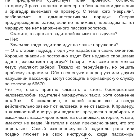
На предприятии существует план проверок, согласно
которому 3 раза в неделю инженер по безопасности движения
и бригадир выезжают на проверку. С теми, кого “накрыли”,
разбираемся в административном порядке. Сперва
предупреждение, затем, если не понимают, переводим на тот
маршрут, где нет напряженного пассажиропотока.
— Скажите, а зарплата водителей зависит от выручки?
— Нет.
— Зачем же тогда водители идут на явные нарушения?
— Это старый подход, люди уже наработали своих клиентов.
Хорошие знакомые постоянно ездят. Вот недавно спрашиваю
одного, зачем взял перегруз? Говорит, мол сами под колеса
лезут, умоляют: забери! Тяжело их переубедить, но решить
проблему стараемся. Обо всех случаях перегруза или других
нарушений пассажиры могут сообщать в бригадирскую службу
по телефону 66670.
Что же, очень приятно слышать о столь бескорыстном
человеколюбии водителей маршрутных такси, хотя сомнение
остаётся… К сожалению, в нашей стране все и всегда
действительно зависит от человека, а не от закона. К примеру,
в должностной инструкции водителя предписано подбирать и
высаживать пассажиров только на остановках, которые, кстати,
имеются не везде. Читатели и сами прекрасно знают, что это
нереально. Самый законопослушный водитель рано или
поздно плюнет на свою инструкцию, когда пассажиры