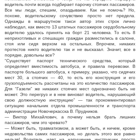
водитель почти всегда подбирает парочку стоячих пассажиров.
Все мы люди, спешим, опаздываем. Как не помочь? Но,
похоже, водительскому сочувствию просто нет предела.
Однажды в маршрутном такси автор этих строк лично
наблюдал, как вместо 13 штатных пассажиров сердобольному
водителю удалось принять на борт 21 человека. То есть 8
неприхотливых и спешащих граждан разместились в салоне,
стоя или сидя верхом на остальных. Впрочем, никаких
протестов никто водителю так и не высказал. Значит, все в
порядке, довольны все?
“Существует паспорт технического средства, который
определяет вместимость автобуса, и правила перевозки. В
паспорте большого автобуса, к примеру, указано, что сидячих
мест 30, а стоячих — 40, то есть его конструкция и его
грузоподъемность рассчитаны на это количество пассажиров.
Для “Газели” же никаких стоячих мест однозначно быть не
может. Это перегруз и в нем виноват водитель, нарушающий
свою должностную инструкцию” — так прокомментировал
ситуацию начальник отдела промышленности и транспорта
администрации Новочеркасска В. Прудников.
— Виктор Михайлович, а почему нельзя брать лишних
пассажиров, чем это чревато?
— Может быть, травматизмом, а может быть, и ничем, кроме
недовольства самих пассажиров, но делать этого все равно
нельзя! Водитель идет на нарушение инструкции просто