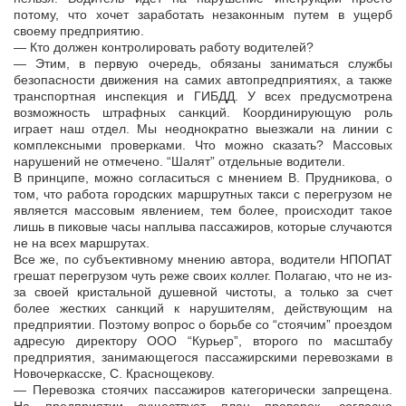
потому, что хочет заработать незаконным путем в ущерб
своему предприятию.
— Кто должен контролировать работу водителей?
— Этим, в первую очередь, обязаны заниматься службы
безопасности движения на самих автопредприятиях, а также
транспортная инспекция и ГИБДД. У всех предусмотрена
возможность штрафных санкций. Координирующую роль
играет наш отдел. Мы неоднократно выезжали на линии с
комплексными проверками. Что можно сказать? Массовых
нарушений не отмечено. “Шалят” отдельные водители.
В принципе, можно согласиться с мнением В. Прудникова, о
том, что работа городских маршрутных такси с перегрузом не
является массовым явлением, тем более, происходит такое
лишь в пиковые часы наплыва пассажиров, которые случаются
не на всех маршрутах.
Все же, по субъективному мнению автора, водители НПОПАТ
грешат перегрузом чуть реже своих коллег. Полагаю, что не из-
за своей кристальной душевной чистоты, а только за счет
более жестких санкций к нарушителям, действующим на
предприятии. Поэтому вопрос о борьбе со “стоячим” проездом
адресую директору ООО “Курьер”, второго по масштабу
предприятия, занимающегося пассажирскими перевозками в
Новочеркасске, С. Краснощекову.
— Перевозка стоячих пассажиров категорически запрещена.