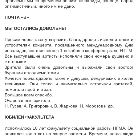
проблемы мы со временем решим. Инвалиды, вообще, народ
оптимистичный, иного им не дано.
—
ПОЧТА «В»
МЫ ОСТАЛИСЬ ДОВОЛЬНЫ
Просим через газету выразить благодарность исполнителям и
устроителям концерта, посвященного международному Дню
инвалидов, состоявшегося 1 декабря в конференц-зале НТТМ.
Все выступавшие артисты исполняли свои номера душевно и
с огоньком.
Зрители были очень довольны и выражали свой восторг
бурными аплодисментами.
Хочется поблагодарить также и девушек, дежуривших в холле
техникума. Они тепло и внимательно встречали зрителей,
помогали пройти в зал.
Большое всем спасибо.
Очарованные зрители:
Н. Гусев, А. Григорович, В. Жаркова, Н. Морозов и др.
ЮБИЛЕЙ ФАКУЛЬТЕТА
Исполнилось 10 лет факультету социальной работы НГМА. Он
появился как ответ на запрос времени. Времени, когда люди