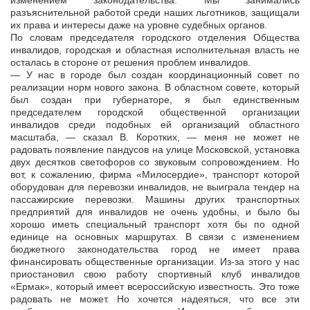
изменением законодательства. Мы занимались
разъяснительной работой среди наших льготников, защищали
их права и интересы даже на уровне судебных органов.
По словам председателя городского отделения Общества
инвалидов, городская и областная исполнительная власть не
осталась в стороне от решения проблем инвалидов.
— У нас в городе был создан координационный совет по
реализации норм нового закона. В областном совете, который
был создан при губернаторе, я был единственным
председателем городской общественной организации
инвалидов среди подобных ей организаций областного
масштаба, — сказал В. Коротких, — меня не может не
радовать появление пандусов на улице Московской, установка
двух десятков светофоров со звуковым сопровождением. Но
вот, к сожалению, фирма «Милосердие», транспорт которой
оборудован для перевозки инвалидов, не выиграла тендер на
пассажирские перевозки. Машины других транспортных
предприятий для инвалидов не очень удобны, и было бы
хорошо иметь специальный транспорт хотя бы по одной
единице на основных маршрутах. В связи с изменением
бюджетного законодательства город не имеет права
финансировать общественные организации. Из-за этого у нас
приостановил свою работу спортивный клуб инвалидов
«Ермак», который имеет всероссийскую известность. Это тоже
радовать не может. Но хочется надеяться, что все эти