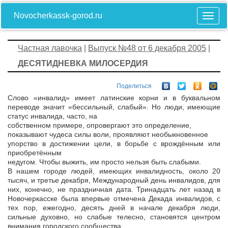
Novocherkassk-gorod.ru
Частная лавочка
|
Выпуск №48 от 6 декабря 2005
|
ДЕСЯТИДНЕВКА МИЛОСЕРДИЯ
Поделиться
Слово «инвалид» имеет латинские корни и в буквальном
переводе значит «бессильный, слабый». Но люди, имеющие
статус инвалида, часто, на
собственном примере, опровергают это определение,
показывают чудеса силы воли, проявляют необыкновенное
упорство в достижении цели, в борьбе с врождённым или
приобретённым
недугом. Чтобы выжить, им просто нельзя быть слабыми.
В нашем городе людей, имеющих инвалидность, около 20
тысяч, и третье декабря, Международный день инвалидов, для
них, конечно, не праздничная дата. Тринадцать лет назад в
Новочеркасске была впервые отмечена Декада инвалидов, с
тех пор, ежегодно, десять дней в начале декабря люди,
сильные духовно, но слабые телесно, становятся центром
внимания городского сообщества.