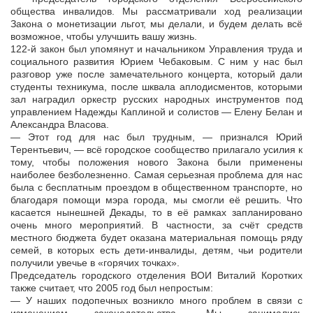
общества инвалидов. Мы рассматривали ход реализации
Закона о монетизации льгот, мы делали, и будем делать всё
возможное, чтобы улучшить вашу жизнь.
122-й закон был упомянут и начальником Управления труда и
социального развития Юрием Чебаковым. С ним у нас был
разговор уже после замечательного концерта, который дали
студенты техникума, после шквала аплодисментов, которыми
зал наградил оркестр русских народных инструментов под
управлением Надежды Каплиной и солистов — Елену Белан и
Александра Власова.
— Этот год для нас был трудным, — признался Юрий
Терентьевич, — всё городское сообщество прилагало усилия к
тому, чтобы положения нового Закона были применены
наиболее безболезненно. Самая серьезная проблема для нас
была с бесплатным проездом в общественном транспорте, но
благодаря помощи мэра города, мы смогли её решить. Что
касается нынешней Декады, то в её рамках запланировано
очень много мероприятий. В частности, за счёт средств
местного бюджета будет оказана материальная помощь ряду
семей, в которых есть дети-инвалиды, детям, чьи родители
получили увечье в «горячих точках».
Председатель городского отделения ВОИ Виталий Коротких
также считает, что 2005 год был непростым:
— У наших подопечных возникло много проблем в связи с