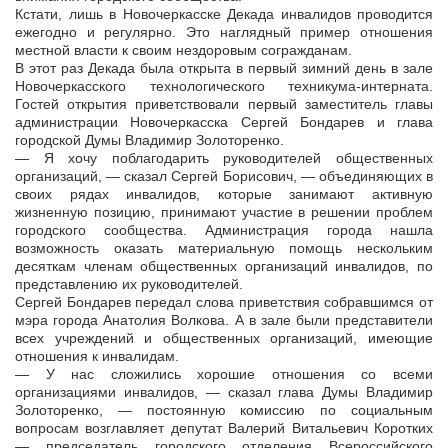
Кстати, лишь в Новочеркасске Декада инвалидов проводится
ежегодно и регулярно. Это наглядный пример отношения
местной власти к своим нездоровым согражданам.
В этот раз Декада была открыта в первый зимний день в зале
Новочеркасского технологического техникума-интерната.
Гостей открытия приветствовали первый заместитель главы
администрации Новочеркасска Сергей Бондарев и глава
городской Думы Владимир Золоторенко.
— Я хочу поблагодарить руководителей общественных
организаций, — сказал Сергей Борисович, — объединяющих в
своих рядах инвалидов, которые занимают активную
жизненную позицию, принимают участие в решении проблем
городского сообщества. Администрация города нашла
возможность оказать материальную помощь нескольким
десяткам членам общественных организаций инвалидов, по
представлению их руководителей.
Сергей Бондарев передал слова приветствия собравшимся от
мэра города Анатолия Волкова. А в зале были представители
всех учреждений и общественных организаций, имеющие
отношения к инвалидам.
— У нас сложились хорошие отношения со всеми
организациями инвалидов, — сказал глава Думы Владимир
Золоторенко, — постоянную комиссию по социальным
вопросам возглавляет депутат Валерий Витальевич Коротких
— председатель городского отделения Всероссийского