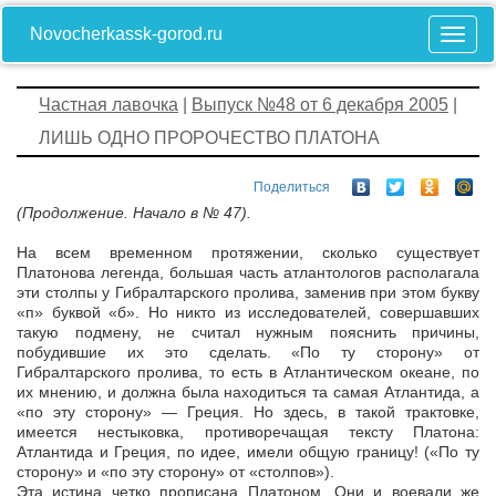
Novocherkassk-gorod.ru
Частная лавочка
|
Выпуск №48 от 6 декабря 2005
|
ЛИШЬ ОДНО ПРОРОЧЕСТВО ПЛАТОНА
Поделиться
(Продолжение. Начало в № 47).
На всем временном протяжении, сколько существует
Платонова легенда, большая часть атлантологов располагала
эти столпы у Гибралтарского пролива, заменив при этом букву
«п» буквой «б». Но никто из исследователей, совершавших
такую подмену, не считал нужным пояснить причины,
побудившие их это сделать. «По ту сторону» от
Гибралтарского пролива, то есть в Атлантическом океане, по
их мнению, и должна была находиться та самая Атлантида, а
«по эту сторону» — Греция. Но здесь, в такой трактовке,
имеется нестыковка, противоречащая тексту Платона:
Атлантида и Греция, по идее, имели общую границу! («По ту
сторону» и «по эту сторону» от «столпов»).
Эта истина четко прописана Платоном. Они и воевали же