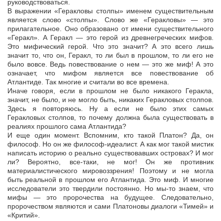
руководствоваться.
В выражении «Геракловы столпы» именем существительным
является слово «столпы». Слово же «Геракловы» — это
прилагательное. Оно образовано от имени существительного
«Геракл». А Геракл — это герой из древнегреческих мифов.
Это мифический герой. Что это значит? А это всего лишь
значит то, что он, Геракл, то ли был в прошлом, то ли его не
было вовсе. Ведь повествование о нем — это же миф! А это
означает, что мифом является все повествование об
Атлантиде. Так многие и считали во все времена.
Иначе говоря, если в прошлом не было никакого Геракла,
значит, не было, и не могло быть, никаких Геракловых столпов.
Здесь я повторяюсь. Ну а если не было этих самых
Геракловых столпов, то почему должна была существовать в
реалиях прошлого сама Атлантида?
И еще один момент. Вспомним, кто такой Платон? Да, он
философ. Но он же философ-идеалист. А как мог такой мистик
написать историю о реально существовавших островах? И мог
ли? Вероятно, все-таки, не мог! Он же противник
материалистического мировоззрения! Поэтому и не могла
быть реальной в прошлом его Атлантида. Это миф. И многие
исследователи это твердили постоянно. Но мы-то знаем, что
мифы — это пророчества на будущее. Следовательно,
пророчеством являются и сами Платоновы диалоги «Тимей» и
«Критий».