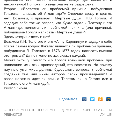
несомненно! Но пока что ведь она же не разрешена!
Второе. «Является ли проблемой причина, побудившая
Платона написать об Атлантиде?» Отвечаю сразу и кратко:
нет! Возьмем, к примеру, «Мертвые души» Н.В. Гоголя. И
зададим себе тот же вопрос, что Кукал задал к Платону и его
Атлантиде: является ли проблемой причина (или причины),
побудившие Гоголя написать «Мертвые души»?
Здесь каждый ответит: нет!
Возьмем Л.Н. Толстого и его «Анну Каренину» и зададим себе
тот же самый вопрос Кукала: является ли проблемой причина,
побудившая Л. Толстого в 1873-1877 годах написать именно
этот роман? Да нет, конечно же, скажет каждый.
Может быть, у Толстого и у Гоголя возникали проблемы при
написании ими этих произведений, это возможно. Но почему
научные умы мира должны будоражить вопросы (проблемы)
создания тем или иным автором своих произведений?! И
вовсе неважно идет ли речь о Толстом ли, о Гоголе или о
Платоне с его Атлантидой.
Виктор Кирин.
Поделиться
←
ПРОБЛЕМЫ ЕСТЬ. ПРОБЛЕМЫ
ДЕМОКРАТ — ХОРОШО, А ОЛЕНИ
РЕШАЮТСЯ
— ЛУЧШЕ!