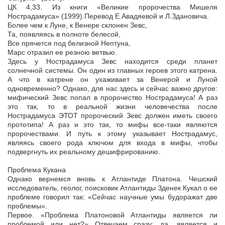
ЦК 4,33. Из книги «Великие пророчества Мишеля
Нострадамуса» (1999).Перевод Е.Авадяевой и Л.Здановича.
Более чем к Луне, к Венере склонен Зевс,
Та, появляясь в полноте белесой,
Все прячется под белизной Нептуна,
Марс отразил ее резною ветвью.
Здесь у Нострадамуса Зевс находится среди планет
солнечной системы. Он один из главных героев этого катрена.
А что в катрене он ухаживает за Венерой и Луной
одновременно? Однако, для нас здесь и сейчас важно другое:
мифический Зевс попал в пророчество Нострадамуса! А раз
это так, то в реальной жизни человечества после
Нострадамуса ЭТОТ пророческий Зевс должен иметь своего
прототипа! А раз и это так, то мифы все-таки являются
пророчествами. И путь к этому указывает Нострадамус,
являясь своего рода ключом для входа в мифы, чтобы
подвергнуть их реальному дешифрированию.
Проблема Кукана
Однако вернемся вновь к Атлантиде Платона. Чешский
исследователь, геолог, поисковик Атлантиды Зденек Кукал о ее
проблеме говорил так: «Сейчас научные умы будоражат две
проблемы».
Первое. «Проблема Платоновой Атлантиды является ли
проблемой или нет?» Отвечаем сразу: да, является и