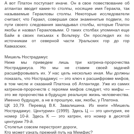
А вот Платон поступает иначе. Он в свое повествование об
атлантах вводит какие-то столпы, носящие имя Геракла, так
называемые Геракловы столпы. Некоторые исследователи
считают, что Геракл, совершая свои знаменитые подвиги, по
пути своего следования закладывал столбы, которые Платон
якобы и назвал Геракловыми. О таких столбах упоминал еще
Байи в своих письмах к Вольтеру. Он проследил их по
источникам от северной части Уральских гор до гор
Кавказских.
Мишель Нострадамус
Ниже мы приведем лишь три катрена-пророчества
Нострадамуса. Но мы не ставим своей задачей
расшифровывать их. У нас цель несколько иная. Мы должны
показать, что Нострадамус — это ключ к расшифровке мифов,
в том числе и сказаний Платона об Атлантиде. Уже из самих
катренов-пророчеств с героями мифов следует, что мифы —
это же пророчества в будущую реальную жизнь человечества.
Именно будущую, а не в прошлую, как, якобы, у Платона.
ЦК 10,79. Перевод В.К. Завалишина. Из книги «Мишель
Нострадамус. Центурии» (1999). Здесь Ц — это центурия, ее
номер 10-й. Здесь К — это катрен, его номер в десятой
центурии 79-й.
Столетья совсем перестроят дороги,
Кто может узнать прежний путь на Мемфис?