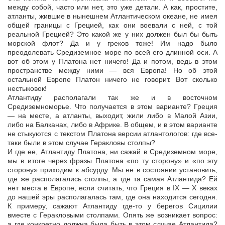
между собой, часто или нет, это уже детали. А как, простите,
атланты, жившие в нынешнем Атлантическом океане, не имея
общей границы с Грецией, как они воевали с ней, с той
реальной Грецией? Это какой же у них должен был бы быть
морской флот? Да и у греков тоже! Им надо было
преодолевать Средиземное море по всей его длинной оси. А
вот об этом у Платона нет ничего! Да и потом, ведь в этом
пространстве между ними — вся Европа! Но об этой
остальной Европе Платон ничего не говорит. Вот сколько
нестыковок!
Атлантиду располагали так же и в восточном
Средиземноморье. Что получается в этом варианте? Греция
— на месте, а атланты, выходит, жили либо в Малой Азии,
либо на Балканах, либо в Африке. В общем, и в этом варианте
не стыкуются с текстом Платона версии атлантологов: где все-
таки были в этом случае Геракловы столпы?
И где ее, Атлантиду Платона, ни сажай в Средиземном море,
мы в итоге через фразы Платона «по ту сторону» и «по эту
сторону» приходим к абсурду. Мы не в состоянии установить,
где же располагались столпы, а где та самая Атлантида? Ей
нет места в Европе, если считать, что Греция в IX — X веках
до нашей эры располагалась там, где она находится сегодня.
К примеру, сажают Атлантиду где-то у берегов Сицилии
вместе с Геракловыми столпами. Опять же возникает вопрос:
а где конкретно должна была быть в этом случае Атлантида?