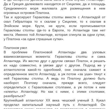
Да и Греция далековато находится от Сицилии, да и площадь
Средиземного моря маловата для размещения в нем
огромных островов Платона.
Так и курсируют Геракловы столпы вместе с Атлантидой от
скал Гибралтара то к скалам у Сицилии, то к скалам в
Эгейском море. Крути, не крути, если прописываются
Геракловы столпы где-то в Европе, то Атлантиде там нет
места. Именно той Атлантиде, которая сгинула за одни сутки,
у Платона «за одни страшные сутки».
Платонов узел
В проблеме Платоновой Атлантиды два узловых
взаимосвязанных момента: Геракловы столпы и сама
Атлантида. Их жестко друг с другом связал Платон, и решать
их надо совместно, в увязке друг с другом. Подход же у
атлантологов какой-то однобокий, они сначала сажают в
определенное место Атлантиду, а уж потом «за уши» тянут к
ней Геракловы столпы. А ведь по Платону должно быть
наоборот. Поэтому сначала, прежде всего, следует
определиться с Геракловыми столпами, а уж потом к ним
«клеить» Атлантиду. Но как с ними, с этими столпами,
разобраться?
Крупнейший атлантолог XX века чешский ученый 3. Кукал
проделал капитальный научный путь с Атлантидой. Он