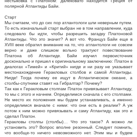
нестыковка с Платоном: далековато находится Греция от
полярной Атлантиды Байи.
Старт
Мы считаем, что до сих пор атлантологи шли неверным путем.
То есть изначальный старт выбран не в том направлении, куда
следовало бы идти, чтобы разрешить загадку Платоновой
Атлантиды. Что это значит? А вот что. Француз Байи еще в
XVIII веке обратил внимание на то, что атлантологи не совсем
верно и даже слишком вольно трактуют повествование
Платона об Атлантиде. Байи изучил первоисточник
досконально и пришел к оригинальному заключению: Платон в
диалогах «Тимей» и «Критий» нигде и ни разу не указывает
местонахождение Геракловых столбов и самой Атлантиды.
Нигде! Тогда почему ее ищут в Атлантическом океане, а
столбы-спутники ставят на Гибралтар? Почему?
Так как к Геракловым столпам Платон привязывает Атлантиду,
то мы с этого и начнем. Определимся сначала с его столпами.
Не место их положения мы будем устанавливать, а именно
определимся вначале с ними: что они есть в реалии? А уж
потом к ним можно привязывать и саму Атлантиду, как это и
сделал Платон.
Геракловы столпы (столбы)… Что это такое? А можно ли
установить это? Вопрос вполне резонный. Следует помнить,
что вообще-то ничего невозможного нет. Этим мы и будем