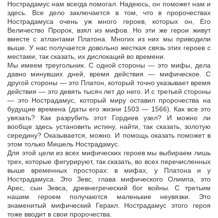
Нострадамус нам всегда помогал. Надеюсь, он поможет нам и
здесь. Все дело заключается в том, что в пророчествах
Нострадамуса очень уж много героев, которых он, Его
Величество Пророк, взял из мифов. Но эти же герои живут
вместе с атлантами Платона. Многих из них мы приводили
выше. У нас получается довольно жесткая связь этих героев с
местами, так сказать, их дислокаций во времени.
Мы имеем треугольник. С одной стороны — это мифы, дела
давно минувших дней, время действия — мифическое. С
другой стороны — это Платон, который точно указывает время
действия — это девять тысяч лет до него. И с третьей стороны
— это Нострадамус, который миру оставил пророчества на
будущие времена (даты его жизни 1503 — 1566). Как все это
увязать? Как разрубить этот Гордиев узел? И можно ли
вообще здесь установить истину, найти, так сказать, золотую
середину? Оказывается, можно. И помощь оказать поможет в
этом только Мишель Нострадамус.
Для этой цели из всех мифических героев мы выбираем лишь
трех, которые фигурируют, так сказать, во всех перечисленных
выше временных просторах: в мифах, у Платона и у
Нострадамуса. Это Зевс, глава мифического Олимпа, это
Арес, сын Зевса, древнегреческий бог войны. С третьим
нашим героем получаются маленькие неувязки. Это
знаменитый мифический Геракл. Нострадамус этого героя
тоже вводит в свои пророчества.