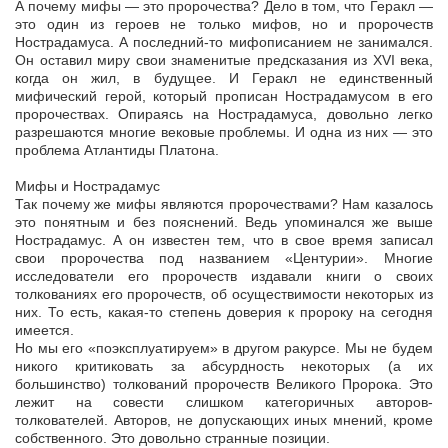
А почему мифы — это пророчества? Дело в том, что Геракл —
это один из героев не только мифов, но и пророчеств
Нострадамуса. А последний-то мифописанием не занимался.
Он оставил миру свои знаменитые предсказания из XVI века,
когда он жил, в будущее. И Геракл не единственный
мифический герой, который прописан Нострадамусом в его
пророчествах. Опираясь на Нострадамуса, довольно легко
разрешаются многие вековые проблемы. И одна из них — это
проблема Атлантиды Платона.
Мифы и Нострадамус
Так почему же мифы являются пророчествами? Нам казалось
это понятным и без пояснений. Ведь упоминался же выше
Нострадамус. А он известен тем, что в свое время записал
свои пророчества под названием «Центурии». Многие
исследователи его пророчеств издавали книги о своих
толкованиях его пророчеств, об осуществимости некоторых из
них. То есть, какая-то степень доверия к пророку на сегодня
имеется.
Но мы его «поэксплуатируем» в другом ракурсе. Мы не будем
никого критиковать за абсурдность некоторых (а их
большинство) толкований пророчеств Великого Пророка. Это
лежит на совести слишком категоричных авторов-
толкователей. Авторов, не допускающих иных мнений, кроме
собственного. Это довольно странные позиции.