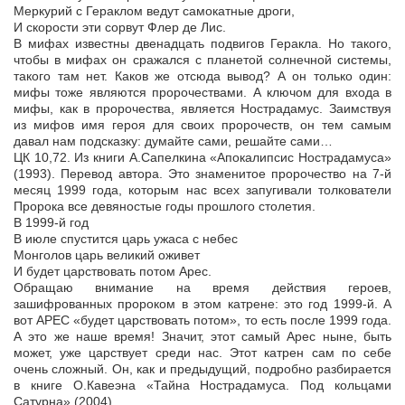
Меркурий с Гераклом ведут самокатные дроги,
И скорости эти сорвут Флер де Лис.
В мифах известны двенадцать подвигов Геракла. Но такого,
чтобы в мифах он сражался с планетой солнечной системы,
такого там нет. Каков же отсюда вывод? А он только один:
мифы тоже являются пророчествами. А ключом для входа в
мифы, как в пророчества, является Нострадамус. Заимствуя
из мифов имя героя для своих пророчеств, он тем самым
давал нам подсказку: думайте сами, решайте сами…
ЦК 10,72. Из книги А.Сапелкина «Апокалипсис Нострадамуса»
(1993). Перевод автора. Это знаменитое пророчество на 7-й
месяц 1999 года, которым нас всех запугивали толкователи
Пророка все девяностые годы прошлого столетия.
В 1999-й год
В июле спустится царь ужаса с небес
Монголов царь великий оживет
И будет царствовать потом Арес.
Обращаю внимание на время действия героев,
зашифрованных пророком в этом катрене: это год 1999-й. А
вот АРЕС «будет царствовать потом», то есть после 1999 года.
А это же наше время! Значит, этот самый Арес ныне, быть
может, уже царствует среди нас. Этот катрен сам по себе
очень сложный. Он, как и предыдущий, подробно разбирается
в книге О.Кавеэна «Тайна Нострадамуса. Под кольцами
Сатурна» (2004).