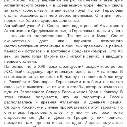
рассмотрел массу вариантов ее расположения в акватории
Атлантического океана и в Средиземном море. Честь и хвала
за такой кропотливый титанический труд! Но вот Геракловы
столпы оказались для него второстепенными. Они для него,
порою, как бы и не существовали вовсе.
Английский ученый Л. Спенс также ведет речь об Атлантиде в
Атлантике и в Средиземноморье, а Геракловы столпы и у него
— это что-то второстепенное. Так же как и Кукал, Спенс
окончательно дает два варианта возможного
местонахождения Атлантиды в прошлых временах: в районе
Канарских островов и в восточном Средиземноморье. Это XX
век. Так было тогда. Многие так считают и сейчас, в двадцать
первом столетии.
Напомню, что в XVIII веке французский академик-астроном
Ж.С. Байи выдвинул оригинальную идею для Атлантиды. В
своих знаменитых письмах к Вольтеру он прописал Атлантиду
в Российском Заполярье. Геракловыми столбами он назвал
скальные и выложенные из камня столбы, которых немало на
пути от Заполярного Севера России через Урал к Кавказу. В
этом случае получается, что на территории России
располагалась и древняя Атлантида, и древняя Греция.
Сегодня Российские ученые прорабатывают этот вариант. Но
опять-таки, Геракловы столбы и у них — это тоже что-то
второстепенное. Да и Древняя Греция у них, однако,
находится там, где она и есть сегодня. И здесь получается