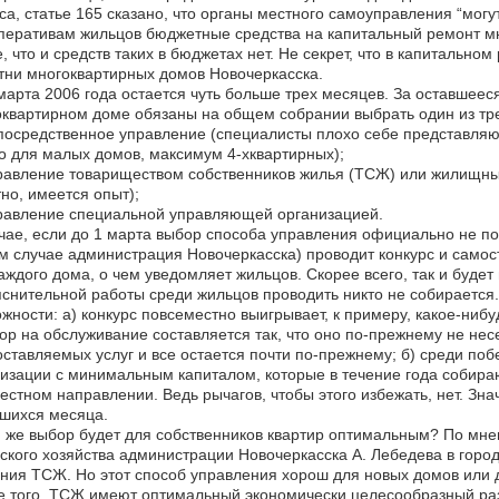
са, статье 165 сказано, что органы местного самоуправления “мо
перативам жильцов бюджетные средства на капитальный ремонт мно
, что и средств таких в бюджетах нет. Не секрет, что в капитальн
тни многоквартирных домов Новочеркасска.
марта 2006 года остается чуть больше трех месяцев. За оставшее
квартирном доме обязаны на общем собрании выбрать один из тр
посредственное управление (специалисты плохо себе представляют
о для малых домов, максимум 4-хквартирных);
равление товариществом собственников жилья (ТСЖ) или жилищны
но, имеется опыт);
равление специальной управляющей организацией.
чае, если до 1 марта выбор способа управления официально не по
 случае администрация Новочеркасска) проводит конкурс и само
аждого дома, о чем уведомляет жильцов. Скорее всего, так и будет
снительной работы среди жильцов проводить никто не собирается
жности: а) конкурс повсеместно выигрывает, к примеру, какое-ниб
ор на обслуживание составляется так, что оно по-прежнему не несе
ставляемых услуг и все остается почти по-прежнему; б) среди по
изации с минимальным капиталом, которые в течение года собираю
естном направлении. Ведь рычагов, чтобы этого избежать, нет. Зна
шихся месяца.
 же выбор будет для собственников квартир оптимальным? По мн
ского хозяйства администрации Новочеркасска А. Лебедева в горо
ния ТСЖ. Но этот способ управления хорош для новых домов или 
 того, ТСЖ имеют оптимальный экономически целесообразный разм