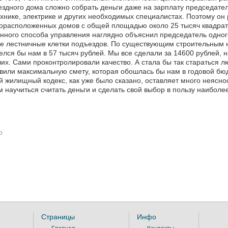
здного дома сложно собрать деньги даже на зарплату председателю
хнике, электрике и других необходимых специалистах. Поэтому он
корасположенных домов с общей площадью около 25 тысяч квадра
нного способа управления наглядно объяснил председатель одног
ме лестничные клетки подъездов. По существующим строительным
лся бы нам в 57 тысяч рублей. Мы все сделали за 14600 рублей,
их. Сами проконтролировали качество. А стала бы так стараться
вили максимальную смету, которая обошлась бы нам в годовой бюд
 жилищный кодекс, как уже было сказано, оставляет много неясно
 научиться считать деньги и сделать свой выбор в пользу наиболе
р
Страницы
Инфо