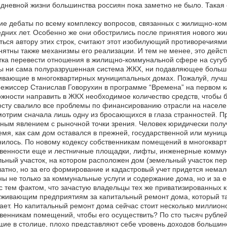
дневной жизни большинства россиян пока заметно не было. Такая 
е дебаты по всему комплексу вопросов, связанных с жилищно-ком
дних лет. Особенно же они обострились после принятия нового жил
ься автору этих строк, считают этот изобилующий противоречиям
ятны также механизмы его реализации. И тем не менее, это дейс
ка перевести отношения в жилищно-коммунальной сфере на сугубо 
ы ни сама полуразрушенная система ЖКХ, ни подавляющее больши
вающие в многоквартирных муниципальных домах. Пожалуй, лучше
ежиссер Станислав Говорухин в программе “Времена” на первом ка
жности направить в ЖКХ необходимое количество средств, чтобы б
сту свалило все проблемы по финансированию отрасли на населени
отрим сначала лишь одну из бросающихся в глаза странностей. 
ным явлением с рыночной точки зрения. Человек юридически получ
емя, как сам дом оставался в прежней, государственной или муни
илось. По новому кодексу собственникам помещений в многоквар
венности еще и лестничные площадки, лифты, инженерные коммуни
ьный участок, на котором расположен дом (земельный участок пе
атно, но за его формирование и кадастровый учет придется немало
ы не только за коммунальные услуги и содержание дома, но и за 
с тем фактом, что зачастую владельцы тех же приватизированных 
живающим предприятиям за капитальный ремонт дома, который так 
ет. Но капитальный ремонт дома сейчас стоит несколько миллионо
венникам помещений, чтобы его осуществить? По сто тысяч рублей
ие в столице, плохо представляют себе уровень доходов большинс