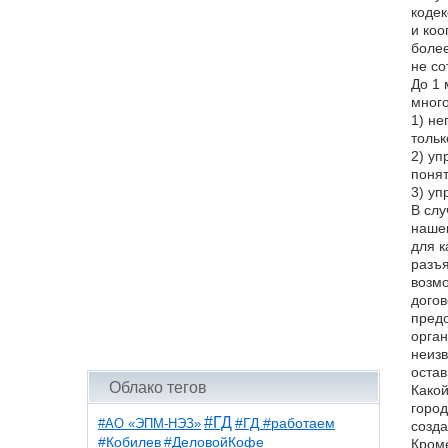
кодек
и коо
более
не со
До 1 
много
1) не
тольк
2) уп
понят
3) уп
В слу
нашем
для к
разъя
возмо
догов
предо
орган
неизв
остав
Облако тегов
Какой
город
#ГД
#АО «ЭПМ-НЭЗ»
#ГД #работаем
созда
#ДеловойКофе
#Кобилев
Кроме