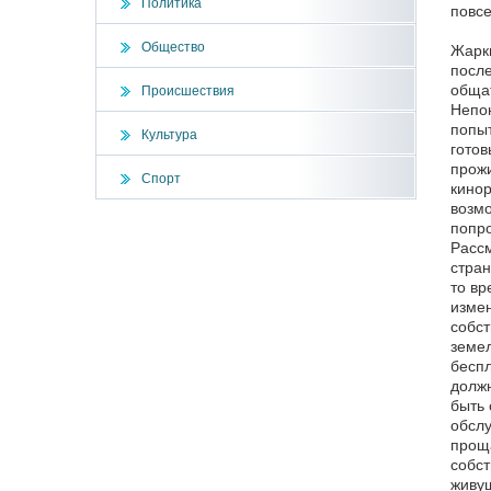
Политика
повсе
Общество
Жарки
после
общат
Происшествия
Непон
попыт
Культура
готов
прожи
Спорт
кинор
возмо
попро
Рассм
стран
то вр
измен
собст
земел
беспл
должн
быть 
обслу
проща
собст
живущ