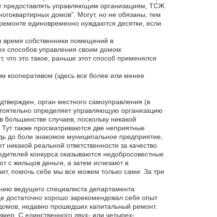
гут предоставлять управляющим организациям, ТСЖ
гоквартирных домов”. Могут, но не обязаны, тем
ом ремонте единовременно нуждаются десятки, если
ся время собственники помещений в
ех способов управления своим домом:
, что это такое, раньше этот способ применялся
м кооперативом (здесь все более или менее
дтвержден, орган местного самоуправления (в
стоятельно определяет управляющую организацию
 в большинстве случаев, поскольку никакой
. Тут также просматриваются две неприятные
удь до боли знакомое муниципальное предприятие,
т никакой реальной ответственности за качество
бедителей конкурса оказываются недобросовестные
т с жильцов деньги, а затем исчезают в
чит, помочь себе мы все можем только сами. За три
ению ведущего специалиста департамента
де достаточно хорошо зарекомендовал себя опыт
домов, недавно прошедших капитальный ремонт.
ер. С единственного двух- или четырех-