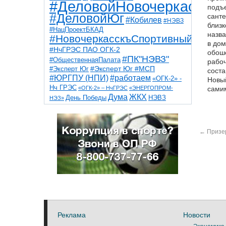
#ДеловойНовочеркасск
подъе
#ДеловойЮг
санте
#Кобилев
#НЭВЗ
близ
#НацПроектБКАД
назва
#НовочеркасскъСпортивный
в до
#НчГРЭС ПАО ОГК-2
обоше
#ПК"НЭВЗ"
#ОбщественнаяПалата
рабоч
#Эксперт Юг
#Эксперт Юг #МСП
соста
#ЮРГПУ (НПИ)
#работаем
«ОГК-2» -
Новый
Нч ГРЭС
«ОГК-2» – НчГРЭС
«ЭНЕРГОПРОМ-
самим
Дума
ЖКХ
НЭВЗ
День Победы
НЭЗ»
ТНТ
НчГРЭС
Победа
Собор
ТПП
благоустройство
ветераны
выборы
дети
дороги
казаки
коррупция
космос
←
Призе
парк
общественная палата
пожар
роща
спорт
художники
театр
транспорт
Реклама
Новости