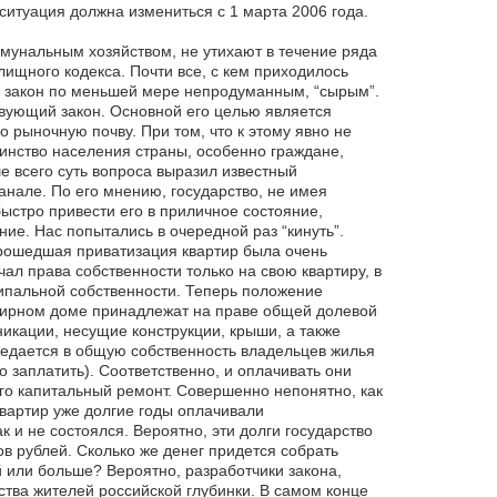
ситуация должна измениться с 1 марта 2006 года.
мунальным хозяйством, не утихают в течение ряда
ищного кодекса. Почти все, с кем приходилось
и закон по меньшей мере непродуманным, “сырым”.
твующий закон. Основной его целью является
рыночную почву. При том, что к этому явно не
нство населения страны, особенно граждане,
 всего суть вопроса выразил известный
нале. По его мнению, государство, не имея
ыстро привести его в приличное состояние,
е. Нас попытались в очередной раз “кинуть”.
Прошедшая приватизация квартир была очень
ал права собственности только на свою квартиру, в
ципальной собственности. Теперь положение
тирном доме принадлежат на праве общей долевой
кации, несущие конструкции, крыши, а также
редается в общую собственность владельцев жилья
 заплатить). Соответственно, и оплачивать они
его капитальный ремонт. Совершенно непонятно, как
квартир уже долгие годы оплачивали
и не состоялся. Вероятно, эти долги государство
в рублей. Сколько же денег придется собрать
 или больше? Вероятно, разработчики закона,
тва жителей российской глубинки. В самом конце