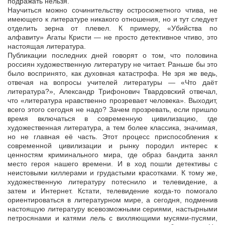
подражать нельзя.
Научиться можно сочинительству остросюжетного чтива, не
имеющего к литературе никакого отношения, но и тут следует
отделить зерна от плевел. К примеру, «Убийства по
алфавиту» Агаты Кристи — не просто детективное чтиво, это
настоящая литература.
Публикации последних дней говорят о том, что половина
россиян художественную литературу не читает. Раньше бы это
было воспринято, как духовная катастрофа. Не зря же ведь,
отвечая на вопросы учителей литературы — «Что даёт
литература?», Александр Трифонович Твардовский отвечал,
что «литература нравственно прозревает человека». Выходит,
всего этого сегодня не надо? Зачем прозревать, если пришло
время включаться в современную цивилизацию, где
художественная литература, а тем более классика, значимая,
но не главная её часть. Этот процесс приспособления к
современной цивилизации и рынку породил интерес к
ценностям криминального мира, где образ бандита занял
место героя нашего времени. И в ход пошли детективы с
неистовыми киллерами и грудастыми красотками. К тому же,
художественную литературу потеснило и телевидение, а
затем и Интернет. Кстати, телевидение когда-то помогало
ориентироваться в литературном мире, а сегодня, подменив
настоящую литературу всевозможными сериями, настырными
петросянами и катями лель с вихляющими мусями-пусями,