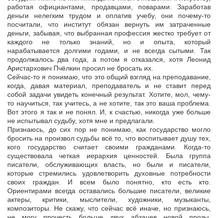
работая официантами, продавцами, поварами. Заработав
деньги нелегким трудом и оплатив учебу, они почему-то
посчитали, что институт обязан вернуть им затраченные
деньги, забывая, что выбранная профессия жестко требует от
каждого не только знаний, но и опыта, который
нарабатывается долгими годами, и не всегда сытыми. Так
продолжалось два года, а потом я отказался, хотя Леонид
Аристархович Пчёлкин просил не бросать их.
Сейчас-то я понимаю, что это общий взгляд на преподавание,
когда, давая материал, преподаватель и не ставит перед
собой задачи увидеть конечный результат. Хотите, мол, чему-
то научиться, так учитесь, а не хотите, так это ваша проблема.
Вот этого я так и не понял. И, к счастью, никогда уже больше
не испытывал судьбу, хотя мне и предлагали.
Признаюсь, до сих пор не понимаю, как государство могло
бросить на произвол судьбы всё то, что воспитывает душу тех,
кого государство считает своими гражданами. Когда-то
существовала четкая иерархия ценностей. Была группа
писатели, обслуживающих власть, но были и писатели,
которые стремились удовлетворить духовные потребности
своих граждан. И всем было понятно, кто есть кто.
Ориентирами всегда оставались большие писатели, великие
актеры, критики, мыслители, художники, музыканты,
композиторы. Не скажу, что сейчас всё иначе, но признаюсь,
не могу прочесть больше двух абзацев новой прозы,