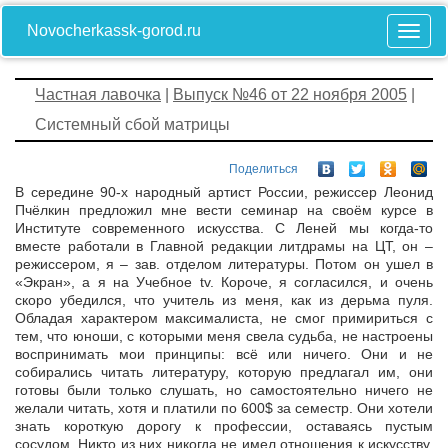
Novocherkassk-gorod.ru
Частная лавочка
|
Выпуск №46 от 22 ноября 2005
|
Системный сбой матрицы
Поделиться
В середине 90-х народный артист России, режиссер Леонид
Пчёлкин предложил мне вести семинар на своём курсе в
Институте современного искусства. С Леней мы когда-то
вместе работали в Главной редакции литдрамы на ЦТ, он –
режиссером, я – зав. отделом литературы. Потом он ушел в
«Экран», а я на Учебное tv. Короче, я согласился, и очень
скоро убедился, что учитель из меня, как из дерьма пуля.
Обладая характером максималиста, не смог примириться с
тем, что юноши, с которыми меня свела судьба, не настроены
воспринимать мои принципы: всё или ничего. Они и не
собирались читать литературу, которую предлагал им, они
готовы были только слушать, но самостоятельно ничего не
желали читать, хотя и платили по 600$ за семестр. Они хотели
знать короткую дорогу к профессии, оставаясь пустым
сосудом. Никто из них никогда не имел отношения к искусству,