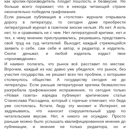
как кролик-производитель плодит пошлость и безвкусие. Но
больше всего поражает, что в некогда читающей стране
окончательно победила графомания.
Если раньше публикация в «толстом» журнале открывала
дорогу в литературу, то сегодня даже приобрести
литературный журнал в газетном киоске нельзя. Их нет. А коль
нет, то и сравнивать не с чем. Нет литературной критики, нет и
тех, к чему мнению прислушивались, решившись представить
свой труд на суд читателей. Выходит, каждый стремящийся
заявить о себе, сам себе и автор, и редактор, и издатель.
Скопи деньжат, и любой издатель издаст твое
«произведение».
И наивно полагать, что рынок всё расставит по местам.
Впрочем, каждый из нас давно уже убедился, что рынок, без
участия государства, не решает всех тех проблем, с которыми
столкнулось общество. А государству сегодня не до
литературы. Если раньше литературная критика безжалостно
разгребала графоманские испражнения, то сегодня только
«Новая газета» изредка публикует критические статьи
Станислава Рассадина, который с горечью отмечает, что беда
уже состоялась. Кстати, беду эту множит и Интернет, не
задумываясь, что наносит сокрушительный удар по
читательским вкусам. Нет, я никого не осуждаю. Просто
раньше можно было услышать квалифицированное мнение до
публикации, и мнение не только редактора, но и