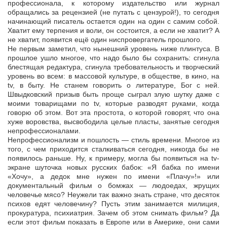
профессионала, к которому издательство или журнал
обращались за рецензией (не путать с цензурой!), то сегодня
начинающий писатель остается один на один с самим собой.
Хватит ему терпения и воли, он состоится, а если не хватит? А
не хватит, появится ещё один ниспровергатель прошлого.
Не первым заметил, что нынешний уровень ниже плинтуса. В
прошлое ушло многое, что надо было бы сохранить: сгинула
блестящая редактура, сгинула требовательность и творческий
уровень во всем: в массовой культуре, в обществе, в кино, на
tv, в быту. Не станем говорить о литературе, Бог с ней.
Швыдковский призыв быть проще сыграл злую шутку даже с
моими товарищами по tv, которые разводят руками, когда
говорю об этом. Вот эта простота, о которой говорят, что она
хуже воровства, высвободила целые пласты, занятые сегодня
непрофессионалами.
Непрофессионализм и пошлость — стиль времени. Многое из
того, с чем приходится сталкиваться сегодня, никогда бы не
появилось раньше. Ну, к примеру, могла бы появиться на tv-
экране шуточка новых русских бабок: «Я бабка по имени
«Хочу», а дедок мне нужен по имени «Плачу»!» или
документальный фильм о бомжах — людоедах, жрущих
человечье мясо? Неужели так важно знать стране, что десяток
психов едят человечину? Пусть этим занимается милиция,
прокуратура, психиатрия. Зачем об этом снимать фильм? Да
если этот фильм показать в Европе или в Америке, они сами