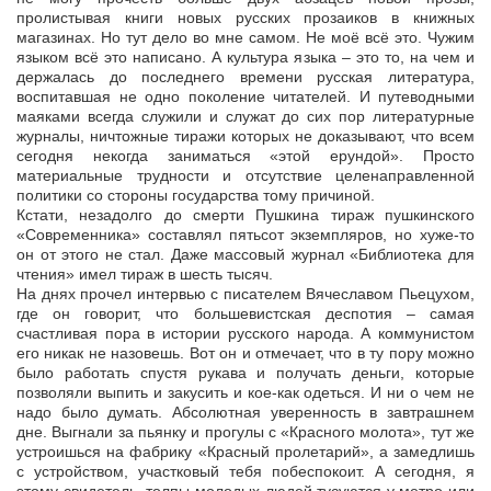
пролистывая книги новых русских прозаиков в книжных
магазинах. Но тут дело во мне самом. Не моё всё это. Чужим
языком всё это написано. А культура языка – это то, на чем и
держалась до последнего времени русская литература,
воспитавшая не одно поколение читателей. И путеводными
маяками всегда служили и служат до сих пор литературные
журналы, ничтожные тиражи которых не доказывают, что всем
сегодня некогда заниматься «этой ерундой». Просто
материальные трудности и отсутствие целенаправленной
политики со стороны государства тому причиной.
Кстати, незадолго до смерти Пушкина тираж пушкинского
«Современника» составлял пятьсот экземпляров, но хуже-то
он от этого не стал. Даже массовый журнал «Библиотека для
чтения» имел тираж в шесть тысяч.
На днях прочел интервью с писателем Вячеславом Пьецухом,
где он говорит, что большевистская деспотия – самая
счастливая пора в истории русского народа. А коммунистом
его никак не назовешь. Вот он и отмечает, что в ту пору можно
было работать спустя рукава и получать деньги, которые
позволяли выпить и закусить и кое-как одеться. И ни о чем не
надо было думать. Абсолютная уверенность в завтрашнем
дне. Выгнали за пьянку и прогулы с «Красного молота», тут же
устроишься на фабрику «Красный пролетарий», а замедлишь
с устройством, участковый тебя побеспокоит. А сегодня, я