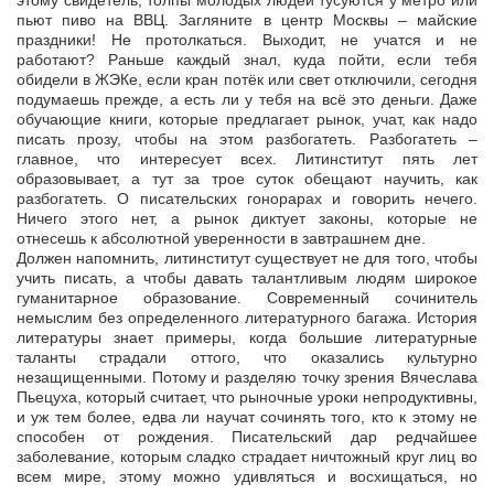
этому свидетель, толпы молодых людей тусуются у метро или
пьют пиво на ВВЦ. Загляните в центр Москвы – майские
праздники! Не протолкаться. Выходит, не учатся и не
работают? Раньше каждый знал, куда пойти, если тебя
обидели в ЖЭКе, если кран потёк или свет отключили, сегодня
подумаешь прежде, а есть ли у тебя на всё это деньги. Даже
обучающие книги, которые предлагает рынок, учат, как надо
писать прозу, чтобы на этом разбогатеть. Разбогатеть –
главное, что интересует всех. Литинститут пять лет
образовывает, а тут за трое суток обещают научить, как
разбогатеть. О писательских гонорарах и говорить нечего.
Ничего этого нет, а рынок диктует законы, которые не
отнесешь к абсолютной уверенности в завтрашнем дне.
Должен напомнить, литинститут существует не для того, чтобы
учить писать, а чтобы давать талантливым людям широкое
гуманитарное образование. Современный сочинитель
немыслим без определенного литературного багажа. История
литературы знает примеры, когда большие литературные
таланты страдали оттого, что оказались культурно
незащищенными. Потому и разделяю точку зрения Вячеслава
Пьецуха, который считает, что рыночные уроки непродуктивны,
и уж тем более, едва ли научат сочинять того, кто к этому не
способен от рождения. Писательский дар редчайшее
заболевание, которым сладко страдает ничтожный круг лиц во
всем мире, этому можно удивляться и восхищаться, но