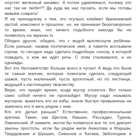
опустят железный занавес. А потом удивляемся, почему это
нас так не любят?! Да куда же нас пускать, если мы готовы
живьём сожрать!
Я не принадлежу к тем, кто огульно клеймит брежневский
застой, комсомол и прошлое, но, не принимая безоговорочно
то время, знаю, что ничего подобного никогда бы не
появилось на экранах tv.
Обидно другое, обидно, что с водой выплеснули ребёнка.
Если раньше, назвав поэтическое имя, в памяти всплывали
строки, то сегодня надо сделать подробную сноску, в которой
поведать, о ком же идёт речь. С этим сталкивался, и не
однажды.
Вот это беспамятство больше всего и пугает. А ведь это были
те самые маячки, которые помогали сделать следующий
шажок, пусть маленький, пусть крохотный, но по лестнице,
ведущей к настоящему творчеству.
Верю, что придёт время, когда мусор отсеется. Вот только
само собой ничего не произойдет. Мусор надо называть
мусором, выметать его из избы, иначе быстро привыкнешь не
замечать его и жить рядом с ним.
Кто это делал раньше? Естественно, профессиональная
критика. Такие, как Щеглов, Лакшин, Рассадин, Турков,
Лавлинский. И скажите, могли бы появиться все те, кто диктует
законы простоты, если бы рядом жили Ахматова и Маршак,
Твардовские и Шукшин, Симонов и Катаев, Заболоцкие и