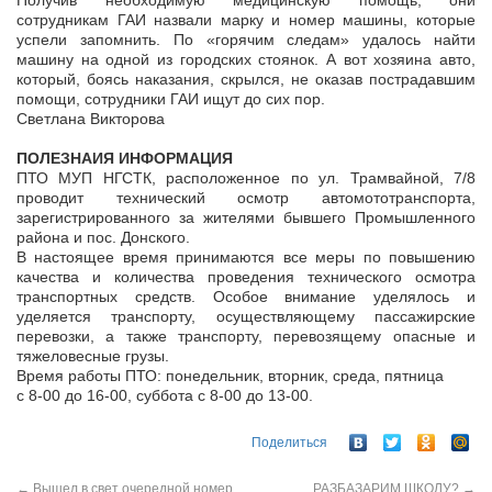
Получив необходимую медицинскую помощь, они
сотрудникам ГАИ назвали марку и номер машины, которые
успели запомнить. По «горячим следам» удалось найти
машину на одной из городских стоянок. А вот хозяина авто,
который, боясь наказания, скрылся, не оказав пострадавшим
помощи, сотрудники ГАИ ищут до сих пор.
Светлана Викторова
ПОЛЕЗНАИЯ ИНФОРМАЦИЯ
ПТО МУП НГСТК, расположенное по ул. Трамвайной, 7/8
проводит технический осмотр автомототранспорта,
зарегистрированного за жителями бывшего Промышленного
района и пос. Донского.
В настоящее время принимаются все меры по повышению
качества и количества проведения технического осмотра
транспортных средств. Особое внимание уделялось и
уделяется транспорту, осуществляющему пассажирские
перевозки, а также транспорту, перевозящему опасные и
тяжеловесные грузы.
Время работы ПТО: понедельник, вторник, среда, пятница
с 8-00 до 16-00, суббота с 8-00 до 13-00.
Поделиться
←
Вышел в свет очередной номер
РАЗБАЗАРИМ ШКОЛУ?
→