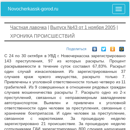
Novocherkassk-gorod.ru
Частная лавочка
|
Выпуск №43 от 1 ноября 2005
|
ХРОНИКА ПРОИСШЕСТВИЙ
Поделиться
С 24 по 30 октября в УВД г. Новочеркасска зарегистрировано
143 преступления, 97 из которых раскрыты. Процент
раскрываемости в течение суток составил 67,83%. Раскрыт
один случай изнасилования. Из зарегистрированных 37
случаев краж чужого имущества, раскрыто только 7.
Привлечены к уголовной ответственности только четверо из 11
грабителей. Из 9 совершенных в отношении рядовых граждан
случаев мошенничества раскрыты 7. Раскрыто одно из 2-х
преступлений, связанных с неправомерным завладением
автотранспортом. Выявлен и привлечен к уголовной
ответственности один человек за преступления, связанные с
хранением боеприпасов. И один человек за преступление,
связанное с наркотиками. За прошедшую неделю
зарегистрировано 21 происшествие. За прошедшую неделю
сотрудниками ГАИ зарегистрировано 800 случаев нарушения