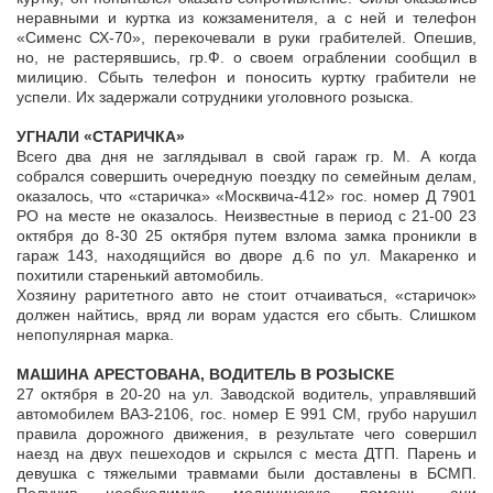
неравными и куртка из кожзаменителя, а с ней и телефон
«Сименс СХ-70», перекочевали в руки грабителей. Опешив,
но, не растерявшись, гр.Ф. о своем ограблении сообщил в
милицию. Сбыть телефон и поносить куртку грабители не
успели. Их задержали сотрудники уголовного розыска.
УГНАЛИ «СТАРИЧКА»
Всего два дня не заглядывал в свой гараж гр. М. А когда
собрался совершить очередную поездку по семейным делам,
оказалось, что «старичка» «Москвича-412» гос. номер Д 7901
РО на месте не оказалось. Неизвестные в период с 21-00 23
октября до 8-30 25 октября путем взлома замка проникли в
гараж 143, находящийся во дворе д.6 по ул. Макаренко и
похитили старенький автомобиль.
Хозяину раритетного авто не стоит отчаиваться, «старичок»
должен найтись, вряд ли ворам удастся его сбыть. Слишком
непопулярная марка.
МАШИНА АРЕСТОВАНА, ВОДИТЕЛЬ В РОЗЫСКЕ
27 октября в 20-20 на ул. Заводской водитель, управлявший
автомобилем ВАЗ-2106, гос. номер Е 991 СМ, грубо нарушил
правила дорожного движения, в результате чего совершил
наезд на двух пешеходов и скрылся с места ДТП. Парень и
девушка с тяжелыми травмами были доставлены в БСМП.