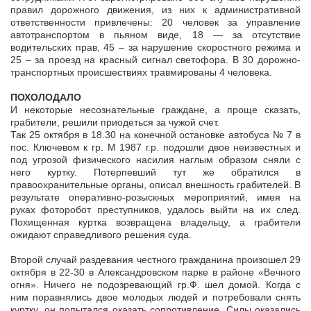
правил дорожного движения, из них к административной
ответственности привлечены: 20 человек за управление
автотранспортом в пьяном виде, 18 — за отсутствие
водительских прав, 45 – за нарушение скоростного режима и
25 – за проезд на красный сигнал светофора. В 30 дорожно-
транспортных происшествиях травмированы 4 человека.
ПОХОЛОДАЛО
И некоторые несознательные граждане, а проще сказать,
грабители, решили приодеться за чужой счет.
Так 25 октября в 18.30 на конечной остановке автобуса № 7 в
пос. Ключевом к гр. М 1987 г.р. подошли двое неизвестных и
под угрозой физического насилия наглым образом сняли с
него куртку. Потерпевший тут же обратился в
правоохранительные органы, описал внешность грабителей. В
результате оперативно-розыскных мероприятий, имея на
руках фоторобот преступников, удалось выйти на их след.
Похищенная куртка возвращена владельцу, а грабители
ожидают справедливого решения суда.
Второй случай раздевания честного гражданина произошел 29
октября в 22-30 в Александровском парке в районе «Вечного
огня». Ничего не подозревающий гр.Ф. шел домой. Когда с
ним поравнялись двое молодых людей и потребовали снять
куртку, он попытался оказать сопротивление. Силы оказались