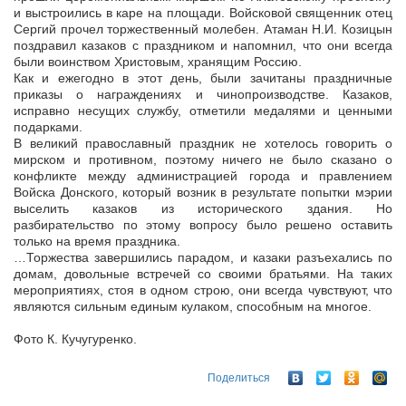
и выстроились в каре на площади. Войсковой священник отец
Сергий прочел торжественный молебен. Атаман Н.И. Козицын
поздравил казаков с праздником и напомнил, что они всегда
были воинством Христовым, хранящим Россию.
Как и ежегодно в этот день, были зачитаны праздничные
приказы о награждениях и чинопроизводстве. Казаков,
исправно несущих службу, отметили медалями и ценными
подарками.
В великий православный праздник не хотелось говорить о
мирском и противном, поэтому ничего не было сказано о
конфликте между администрацией города и правлением
Войска Донского, который возник в результате попытки мэрии
выселить казаков из исторического здания. Но
разбирательство по этому вопросу было решено оставить
только на время праздника.
…Торжества завершились парадом, и казаки разъехались по
домам, довольные встречей со своими братьями. На таких
мероприятиях, стоя в одном строю, они всегда чувствуют, что
являются сильным единым кулаком, способным на многое.
Фото К. Кучугуренко.
Поделиться