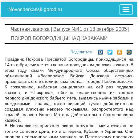
Novocherkassk-gorod.ru
Частная лавочка
|
Выпуск №41 от 18 октября 2005
|
ПОКРОВ БОГОРОДИЦЫ НАД КАЗАКАМИ
Поделиться
Праздник Покрова Пресвятой Богородицы, приходящийся на
14 октября, считается главным праздником донских казаков. В
этом году казаки Международного Союза общественных
объединений «Всевеликое Войско Донское» остались
праздновать его в столице казачества – городе Новочеркасске.
К сожалению, небесная канцелярия на сей раз подвела
казаков, и «Покрова», обычно одаривающие их теплом
первого дня донского бабьего лета, выдались нынче зябкими и
дождливыми. Правда, низко висящий туман действительно
создавал иллюзию некоего покрывала, распростертого над
землей, словно Божья Матерь действительно благословляла
казаков.
В Новочеркасск приехало около полутора тысяч казаков не
только со всего Дона, но и с Терека, Кубани и Украины. Они
прошли церемониальным маршем по Платовскому проспекту