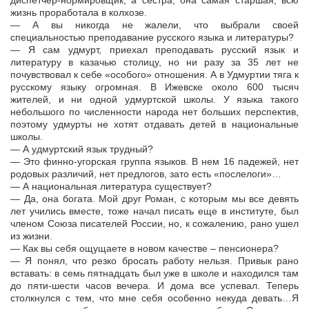
диспетчер-нормировщик, а сестра, она самая старшая, всю
жизнь проработала в колхозе.
— А вы никогда не жалели, что выбрали своей
специальностью преподавание русского языка и литературы?
— Я сам удмурт, приехал преподавать русский язык и
литературу в казачью столицу, но ни разу за 35 лет не
почувствовал к себе «особого» отношения. А в Удмуртии тяга к
русскому языку огромная. В Ижевске около 600 тысяч
жителей, и ни одной удмуртской школы. У языка такого
небольшого по численности народа нет больших перспектив,
поэтому удмурты не хотят отдавать детей в национальные
школы.
— А удмуртский язык трудный?
— Это финно-угорская группа языков. В нем 16 падежей, нет
родовых различий, нет предлогов, зато есть «послелоги»…
— А национальная литература существует?
— Да, она богата. Мой друг Роман, с которым мы все девять
лет учились вместе, тоже начал писать еще в институте, был
членом Союза писателей России, но, к сожалению, рано ушел
из жизни.
— Как вы себя ощущаете в новом качестве – пенсионера?
— Я понял, что резко бросать работу нельзя. Привык рано
вставать: в семь пятнадцать был уже в школе и находился там
до пяти-шести часов вечера. И дома все успевал. Теперь
столкнулся с тем, что мне себя особенно некуда девать…Я