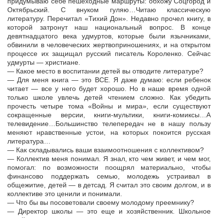
придумываю себе пешеходные маршруты: обхожу Соцгород и
Октябрьский. С внуком гуляю…Читаю классическую
литературу. Перечитал «Тихий Дон». Недавно прочел книгу, в
которой затронут наш национальный вопрос. В конце
девятнадцатого века удмуртов, которые были язычниками,
обвинили в человеческих жертвоприношениях, и на открытом
процессе их защищал русский писатель Короленко. Сейчас
удмурты — христиане.
— Какое место в воспитании детей вы отводите литературе?
— Для меня книга — это ВСЕ. Я даже думаю: если ребенок
читает — все у него будет хорошо. Но в наше время одной
только школе увлечь детей чтением сложно. Как убедить
прочесть четыре тома «Войны и мира», если существуют
сокращенные версии, книги-мультики, книги-комиксы…А
телевидение…Большинство телепередач не в нашу пользу
меняют нравственные устои, на которых покоится русская
литература…
— Как складывались ваши взаимоотношения с коллективом?
— Коллектив меня понимал. Я знал, кто чем живет, и чем мог,
помогал: по возможности поощрял материально, чтобы
финансово поддержать семью, молодежь устраивал в
общежитие, детей — в детсад. Я считал это своим долгом, и в
коллективе это ценили и понимали.
— Что бы вы посоветовали своему молодому преемнику?
— Директор школы — это еще и хозяйственник. Школьное