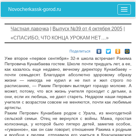
Novocherkassk-gorod.ru
Частная лавочка
|
Выпуск №39 от 4 октября 2005
|
«СПАСИБО, ЧТО КОНЦА УРОКАМ НЕТ…»
Поделиться
Уже второе «первое сентября» 32-я школа встречает Ракима
Петровича Кунакбаева гостем. Школе почти тридцать лет, а ее,
как казалось еще недавно, вечному директору Кунакбаеву –
почти семьдесят. Благодаря абсолютно здоровому образу
жизни — никогда не курил и не пил и жил строго по
расписанию, — Раким Петрович выглядит гораздо моложе. А
может, потому, что вся жизнь учителя проходит с детьми, а
они, если их любишь, не дают стареть. Недаром наши первые
учителя с возрастом совсем не меняются, почти как любимые
артисты.
Раким Петрович Кунакбаев родом с Урала, из многодетной
сельской семьи. Отец не вернулся с войны. Мама, простая
колхозница, у которой было пятеро детей, заметив особое,
«гуманное», как он сам говорит, отношение Ракима к родным
и вообще к людям, отправила его учиться в Краснокамское