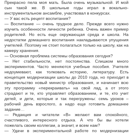
Прекрасно пела моя мать. Была очень музыкальной. И мой
сын такой же. В школьные годы играл в вокально-
инструментальном ансамбле, участвовал в конкурсах.
— У вас есть рецепт воспитания?
— Воспитание — очень трудное дело. Прежде всего нужно
изучить особенности личности ребенка. Очень важен пример
родителей. Но есть еще окружающая среда и школа. На
недостатки домашнего воспитания накладываются упущения
учителей. Поэтому не стоит полагаться только на школу, как на
камеру хранения.
— Основная проблема системы образования сегодня?
— Нет стабильности, нет постоянства. Слишком много
экспериментов. Часто меняются учебные пособия. Учителя
недоумевают, как толковать историю, литературу. Есть
концепция модернизации школы до 2010 года, но приходит в
правительство новый министр образования, и начинает всю
эту программу «перекраивать» на свой лад, а от этого
страдают и те, кто управляет образованием, и те, кто учит
детей, и дети, которые и так перегружены: семь уроков –
рабочий день взрослого, а надо еще готовить домашнее
задание…
— Редакция и читатели «В» желают вам спокойного,
счастливого, интересного отдыха. А что бы вы хотели
пожелать своим коллегам, а значит, и всем нам?
— Удачи в экспериментальной работе по модернизации