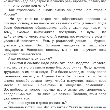
хозяйство надо регулярно и планово ревизировать, потому что
«ничто не вечно под луной»…
— Как отразилась на школе смена общественного строя в
России?
— Ни для кого не секрет, что образование перешло на
платную основу, и на школе это сказалось отрицательно. Когда
было бесплатное образование, работу школ оценивали по
тому, сколько выпускников поступило в вузы. Это
действительно много значило. А теперь поступление в вузы —
условный показатель. Есть у родителей деньги — будешь
учиться дальше. Это большое упущение в масштабах
государства. Наверное, поэтому мы и не получаем пока
хороших специалистов.
— А как исправить ситуацию?
— Я считал и считаю: надо развивать производство. От этого,
и только от этого зависит наше благосостояние. Люди должны
трудиться, а им пока негде. Тем более молодым, сразу после
окончания института. Страна была бы богаче, если бы и
школа способствовала тому, чтобы выпускник нашел свое
место в жизни. Ориентиры в обществе поменялись.
Востребованы теперь прежде всего активные, энергичные,
предприимчивые… Но знающие законы. Полагаю, этим пора
уже заниматься.
— А что еще нужно в детях развивать?
— Уважение к старшим. Что это такое? Уважать отца и мать —