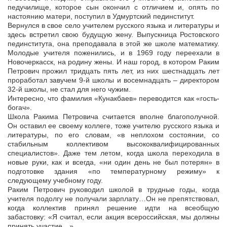
педучилище, которое сын окончил с отличием и, опять по
настоянию матери, поступил в Удмуртский пединститут.
Вернулся в свое село учителем русского языка и литературы и
здесь встретил свою будущую жену. Выпускница Ростовского
пединститута, она преподавала в этой же школе математику.
Молодые учителя поженились, и в 1969 году переехали в
Новочеркасск, на родину жены. И наш город, в котором Раким
Петрович прожил тридцать пять лет, из них шестнадцать лет
проработал завучем 9-й школы и восемнадцать – директором
32-й школы, не стал для него чужим.
Интересно, что фамилия «Кунакбаев» переводится как «гость-
богач».
Школа Ракима Петровича считается вполне благополучной.
Он оставил ее своему коллеге, тоже учителю русского языка и
литературы, по его словам, «в неплохом состоянии, со
стабильным коллективом высококвалифицированных
специалистов». Даже тем летом, когда школа переходила в
новые руки, как и всегда, «ни один день не был потерян» в
подготовке здания «по температурному режиму» к
следующему учебному году.
Раким Петрович руководил школой в трудные годы, когда
учителя подолгу не получали зарплату…Он не препятствовал,
когда коллектив принял решение идти на всеобщую
забастовку: «Я считал, если акция всероссийская, мы должны
принять участие…»