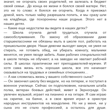
значит, не огорчать своих родителей, не залезать в бюджет
своей семьи…До конца ее жизни я боялся своей матери. Нет,
это не то слово: я боялся ее огорчить. Когда я приезжал
домой, мать только чайку разрешала попить, и мы сразу шли
на кладбище, где похоронены наши родные. Этого нет в
наших детях.
— Какие еще недостатки вы видите в наших детях?
— Школа отучила детей трудиться, отучила от
самообслуживания. По закону об образовании даже
старшеклассники не обязаны мыть в школе пол, работать на
пришкольном дворе. Наши девочки выходят замуж, не умея ни
стирать, ни готовить обед, ни убирать комнату, мальчики
женятся, не умея гвоздя забить. Азам рабочих специальностей
в школе теперь не обучают, а на заводах не хватает рабочей
силы. В школах практически нет преподавателей-мужчин. И
хотя сама жизнь есть хорошая школа, все это начинает
сказываться на трудовых и семейных отношениях…
— А как сложилась жизнь у вашего собственного сына?
— Он закончил школу без медали, но на пятерки, и поступил в
военное училище. Сейчас он подполковник, начальник штаба
полка, ветеран боевых действий, живет в Зернограде. Он
увлечен музыкой, играет на пианино и на гитаре. Я сам играю
на скрипке, на баяне, а в свое время играл в оркестре
народных инструментов на мандолине. Но ни у меня, ни у
сына это не стало профессией, а осталось для души.