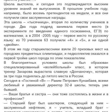
Школа выстояла, и сегодня это подтверждается высоким
уровнем знаний ее выпускников. В прошлом учебном году,
например, было восемь претендентов на медали, и все они
получили свои заслуженные награды.
Эта школа – «тысячница», вторая по количеству учеников в
городе. Два года подряд занимала первое место (в
эксперименте по введению единого госэкзамена, ЕГЭ) по
математике, а в 2004 -2005 году – первое место по русскому
языку: из 70 учеников 63 получили «4» и «5», и ни одной
«двойки».
В этом же году старшеклассники взяли 20 призовых мест на
городских предметных олимпиадах, и педколлектив оказался в
первой тройке школ города по этим показателям.
В благоприятных условиях школы был образован
специализированный «волейбольный» класс, в котором
тренер Захарова вырастила славную «Дончаночку», которая
за три года поднялась до пятого места в России.
Сегодня в «Гостиной «В» — Раким Петрович Кунакбаев, всеми
любимый и уважаемый директор 32-й школы, теперь уже
бывший.
— Ваши братья и сестра — они тоже состоялись в жизни и в
профессии?
— Старший брат был шахтером, следующий за ним –
заслуженный нефтяник, я – учитель, младший брат –